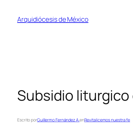
Saltar
al
Arquidiócesis de México
contenido
Subsidio liturgic
Escrito por
Guillermo Fernández A.
en
Revitalicemos nuestra fe