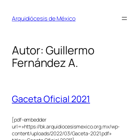
Saltar
al
Arquidiócesis de México
contenido
Autor:
Guillermo
Fernández A.
Gaceta Oficial 2021
[pdf-embedder
url=»https://bk.arquidiocesismexico.org.mx/wp-
content/uploads/2022/03/Gaceta-2021.pdf»