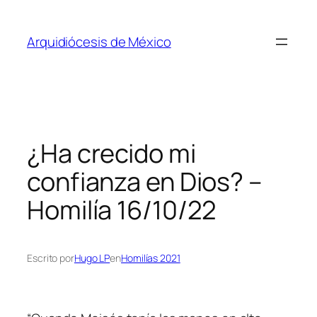
Saltar
al
Arquidiócesis de México
contenido
¿Ha crecido mi
confianza en Dios? –
Homilía 16/10/22
Escrito por
Hugo LP
en
Homilías 2021