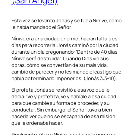
(San Ángel)
Esta vez se levantó Jonás y se fue a Nínive, como
le había mandado el Señor.
Nínive era una ciudad enorme; hacían falta tres
días para recorrerla. Jonás caminó por la ciudad
durante un día pregonando: ‘Dentro de 40 días
Nínive será destruida’. Cuando Dios vio sus
obras, cómo se convertían de su mala vida,
cambió de parecer y no les mandó el castigo que
había determinado imponerles. (Jonás 3:3-10).
El profeta Jonás se resistió a esa voz que le
decía: ‘Ve y profetiza, ve y háblale a esa ciudad
para que cambie su forma de proceder, y su
conducta’. Sin embargo, el Señor tuvo a bien
hacerle ver que no se escaparía de esa misión
que le ordenaba hacer.
Finalmente, él va a Nínive, predica y la gente se