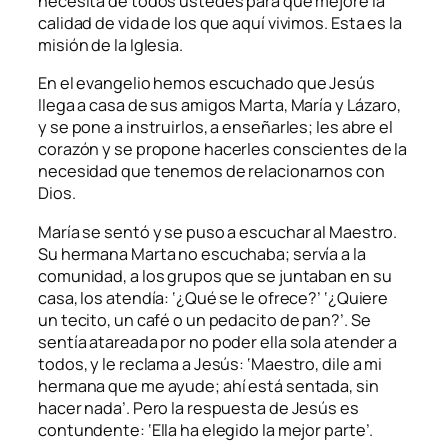
necesita de todos ustedes para que mejore la
calidad de vida de los que aquí vivimos. Esta es la
misión de la Iglesia.
En el evangelio hemos escuchado que Jesús
llega a casa de sus amigos Marta, María y Lázaro,
y se pone a instruirlos, a enseñarles; les abre el
corazón y se propone hacerles conscientes de la
necesidad que tenemos de relacionarnos con
Dios.
María se sentó y se puso a escuchar al Maestro.
Su hermana Marta no escuchaba; servía a la
comunidad, a los grupos que se juntaban en su
casa, los atendía: ‘¿Qué se le ofrece?’ ‘¿Quiere
un tecito, un café o un pedacito de pan?’. Se
sentía atareada por no poder ella sola atender a
todos, y le reclama a Jesús: ‘Maestro, dile a mi
hermana que me ayude; ahí está sentada, sin
hacer nada’. Pero la respuesta de Jesús es
contundente: ‘Ella ha elegido la mejor parte’.