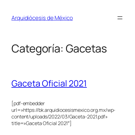
Saltar
al
Arquidiócesis de México
contenido
Categoría:
Gacetas
Gaceta Oficial 2021
[pdf-embedder
url=»https://bk.arquidiocesismexico.org.mx/wp-
content/uploads/2022/03/Gaceta-2021.pdf»
title=»Gaceta Oficial 2021″]