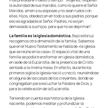
interpretada en nuestro tiempo: “
Mujeres, respeten
la autoridad de sus maridos, como lo quiere el Señor.
Maridos, amen a su esposas y no sean rudos con
ellas. Hijos, obedezcan en todo a sus padres, porque
eso es agradable al Señor. Padres, no exijan
demasiado a sus hijos, para que no se depriman
”.
La familia es la Iglesia doméstica.
Bajo esta luz
recogemos otra dimensión de la familia. Sabemos
que en el Nuevo Testamento se habla de «la iglesia
que se reúne en la casa». El espacio vital de una
familia se podía transformar en iglesia doméstica,
en sede de la Eucaristía, de la presencia de Cristo
sentado a la misma mesa. En efecto, durante los
primeros siglos la Iglesia nació y creció, reuniéndose
en alguna de las casas de los creyentes, donde se
congregaban para escuchar la Palabra de Dios, y
para la celebración de la Eucaristía.
Teniendo en cuenta esa historia de la Iglesia
naciente, podemos meditar y profundizar la