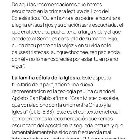
De aquí las recomendaciones que hemos
escuchado en la primera lectura del libro del
Eclesiástico: “
Quien honra a su padre, encontrará
alegría en sus hijos y su oración será escuchada; el
que enaltece a su padre, tendrá larga vida y el que
obedece al Señor, es consuelo de su madre. Hijo,
cuida de tu padre en la vejez y en su vida no le
causes tristezas; aunque chochee, ten paciencia
con él y no lo menosprecies por estar tú en pleno
vigor
”.
La familia célula de la Iglesia.
Este aspecto
trinitario de la pareja tiene una nueva
representación en la teología paulina cuando el
Apóstol San Pablo afirma: “
Gran Misterio es éste,
que yo relaciono con la unión entre Cristo y la
Iglesia
” (cf. Ef 5,33). Éste es el contexto en el cual
comprendemos la recomendación que hemos
escuchado del apóstol en la segunda lectura, y que
lamentablemente ha sido con frecuencia mal