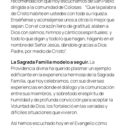
recomendación que hoy escuchamos de San Pablo
dirigida a la comunidad de Colosas: “
Que la palabra
de Cristo habite en ustedes con toda su riqueza.
Enséñense y aconséjense unos a otros lo mejor que
sepan. Con el corazón lleno de gratitud, alaben a
Dios con salmos, himnos y cánticos espirituales; y
todo lo que digan y todo lo que hagan, háganlo en el
nombre del Señor Jesús, dándole gracias a Dios
Padre, por medio de Cristo
”.
La Sagrada Familia modelo a seguir.
La
Providencia divina ha querido plasmar un ejemplo
edificante en la experiencia hermosa de la Sagrada
Familia, que hoy celebramos, con sus diversas
experiencias en donde el diálogo y la comunicación
entre sus miembros, y sobretodo el espíritu de
humildad y de profunda convicción para aceptar la
Voluntad de Dios, los fortaleció en las variadas y
difíciles situaciones que vivieron.
Así hemos escuchado hoy en el Evangelio cómo