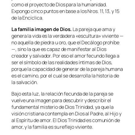
como el proyecto de Dios para la humanidad.
Expongo cinco puntos en base a los Nros. 11, 13, y 15
de la Encíclica.
La familia imagen de Dios.
La pareja que ama y
genera la vida es la verdadera «escultura» viviente —
no aquella de piedra u oro, que el Decálogo prohíbe
—, sino la que es capaz de manifestar al Dios
creador y salvador. Por eso el amor fecundo llega a
ser el símbolo de las realidades íntimas de Dios,
porque la capacidad de generar de la pareja humana
es el camino, por el cual se desarrolla la historia de
la salvación.
Bajo esta luz, la relación fecunda de la pareja se
vuelve una imagen para descubrir y describir el
fundamental misterio de Dios Trinidad, ya que la
visión cristiana contempla en Dios al Padre, al Hijo y
al Espíritu de amor. El Dios Trinidad es comunión de
amor, y la familia es su reflejo viviente.