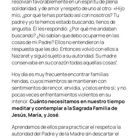
resolvían favorablemente en un espíritu de plena
solidaridad, y de amor y respeto de uno al otro: «
Hijo
mío, ¿por qué te has portado así con nosotros? Tu
padre y yo te hemos estado buscando, llenos de
angustia. Él les respondió: ¿Por qué me andaban
buscando? ¿No sabían que debo ocuparme en las
cosas de mi Padre? Ellos no entendieron la
respuesta que les dio. Entonces volvió con ellos a
Nazaret y siguió sujeto a su autoridad. Su madre
conservaba en su corazón todas aquellas cosas”.
Hoy día es muy frecuente encontrar familias
heridas, cuyos miembros se mantienen con
sentimientos de rencor, envidia, y celos entre sí; y no
pocas veces enfrentamientos violentos en su
interior.
Cuánto necesitamos en nuestro tiempo
meditar y contemplar a la Sagrada Familia de
Jesús, María, y José
.
Aprendamos de ellos para practicar el respeto a la
autoridad del Padre y de la Madre sin descartar el