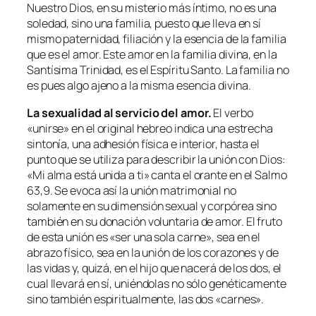
Nuestro Dios, en su misterio más íntimo, no es una
soledad, sino una familia, puesto que lleva en sí
mismo paternidad, filiación y la esencia de la familia
que es el amor. Este amor en la familia divina, en la
Santísima Trinidad, es el Espíritu Santo. La familia no
es pues algo ajeno a la misma esencia divina.
La sexualidad al servicio del amor.
El verbo
«unirse» en el original hebreo indica una estrecha
sintonía, una adhesión física e interior, hasta el
punto que se utiliza para describir la unión con Dios:
«
Mi alma está unida a ti
» canta el orante en el Salmo
63,9. Se evoca así la unión matrimonial no
solamente en su dimensión sexual y corpórea sino
también en su donación voluntaria de amor. El fruto
de esta unión es «ser una sola carne», sea en el
abrazo físico, sea en la unión de los corazones y de
las vidas y, quizá, en el hijo que nacerá de los dos, el
cual llevará en sí, uniéndolas no sólo genéticamente
sino también espiritualmente, las dos «carnes».