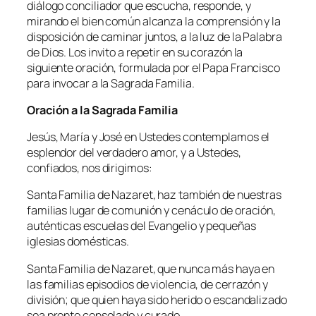
diálogo conciliador que escucha, responde, y
mirando el bien común alcanza la comprensión y la
disposición de caminar juntos, a la luz de la Palabra
de Dios. Los invito a repetir en su corazón la
siguiente oración, formulada por el Papa Francisco
para invocar a la Sagrada Familia.
Oración a la Sagrada Familia
Jesús, María y José en Ustedes contemplamos el
esplendor del verdadero amor, y a Ustedes,
confiados, nos dirigimos:
Santa Familia de Nazaret, haz también de nuestras
familias lugar de comunión y cenáculo de oración,
auténticas escuelas del Evangelio y pequeñas
iglesias domésticas.
Santa Familia de Nazaret, que nunca más haya en
las familias episodios de violencia, de cerrazón y
división; que quien haya sido herido o escandalizado
sea pronto consolado y curado.