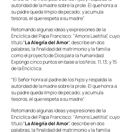
autoridad de la madre sobre la prole. El que honra a
su padre queda limpio de pecado; y acumula
tesoros, el que respeta a su madre”.
Retomando algunas ideas y expresiones de la
Encíclica del Papa Francisco: “
Amoris Laetitia
”, cuyo
título “
La Alegría del Amor
”, describe en dos
palabras, la finalidad del matrimonio y la familia
como el proyecto de Dios para la humanidad.
Expongo cinco puntos en base a los Nros. 11, 13, y 15
de la Encíclica.
“El Señor honra al padre de los hijos y respalda la
autoridad de la madre sobre la prole. El que honra a
su padre queda limpio de pecado; y acumula
tesoros, el que respeta a su madre”.
Retomando algunas ideas y expresiones de la
Encíclica del Papa Francisco: “
Amoris Laetitia
”, cuyo
título “
La Alegría del Amor
”, describe en dos
palabras, la finalidad del matrimonio y la familia