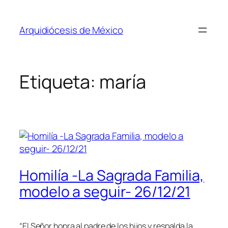
Saltar
al
Arquidiócesis de México
contenido
Etiqueta:
maría
Homilía -La Sagrada Familia,
modelo a seguir- 26/12/21
“El Señor honra al padre de los hijos y respalda la