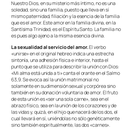
Nuestro Dios, en su misterio más íntimo, no es una
soledad, sino una familia, puesto que lleva en sí
mismo paternidad, filiación y la esencia de la familia
que es el amor. Este amor en la familia divina, en la
Santísima Trinidad, es el Espíritu Santo. La familia no
es pues algo ajeno a la misma esencia divina.
La sexualidad al servicio del amor.
El verbo
«unirse» en el original hebreo indica una estrecha
sintonía, una adhesión física e interior, hasta el
punto que se utiliza para describir la unión con Dios:
«
Mi alma está unida a ti
» canta el orante en el Salmo
63,9. Se evoca así la unión matrimonial no
solamente en su dimensión sexual y corpórea sino
también en su donación voluntaria de amor. El fruto
de esta unión es «ser una sola carne», sea en el
abrazo físico, sea en la unión de los corazones y de
las vidas y, quizá, en el hijo que nacerá de los dos, el
cual llevará en sí, uniéndolas no sólo genéticamente
sino también espiritualmente, las dos «carnes».