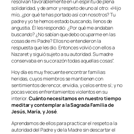
resolvían favorablemente en un espíritu de plena
solidaridad, y de amor y respeto de uno al otro: «
Hijo
mío, ¿por qué te has portado así con nosotros? Tu
padre y yo te hemos estado buscando, llenos de
angustia. Él les respondió: ¿Por qué me andaban
buscando? ¿No sabían que debo ocuparme en las
cosas de mi Padre? Ellos no entendieron la
respuesta que les dio. Entonces volvió con ellos a
Nazaret y siguió sujeto a su autoridad. Su madre
conservaba en su corazón todas aquellas cosas”.
Hoy día es muy frecuente encontrar familias
heridas, cuyos miembros se mantienen con
sentimientos de rencor, envidia, y celos entre sí; y no
pocas veces enfrentamientos violentos en su
interior.
Cuánto necesitamos en nuestro tiempo
meditar y contemplar a la Sagrada Familia de
Jesús, María, y José
.
Aprendamos de ellos para practicar el respeto a la
autoridad del Padre y de la Madre sin descartar el