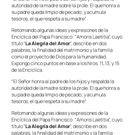
autoridad de la madre sobre la prole. El que honra a
su padre queda limpio de pecado; y acumula
tesoros, el que respeta a su madre”.
Retomando algunas ideas y expresiones de la
Encíclica del Papa Francisco: “
Amoris Laetitia
”, cuyo
título “
La Alegría del Amor
”, describe en dos
palabras, la finalidad del matrimonio y la familia
como el proyecto de Dios para la humanidad.
Expongo cinco puntos en base a los Nros. 11, 13, y 15
de la Encíclica.
“El Señor honra al padre de los hijos y respalda la
autoridad de la madre sobre la prole. El que honra a
su padre queda limpio de pecado; y acumula
tesoros, el que respeta a su madre”.
Retomando algunas ideas y expresiones de la
Encíclica del Papa Francisco: “
Amoris Laetitia
”, cuyo
título “
La Alegría del Amor
”, describe en dos
palabras, la finalidad del matrimonio y la familia