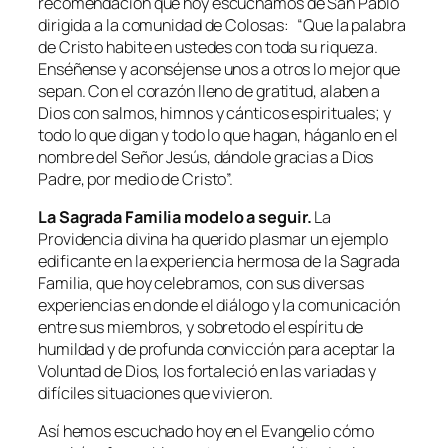
recomendación que hoy escuchamos de San Pablo
dirigida a la comunidad de Colosas: “
Que la palabra
de Cristo habite en ustedes con toda su riqueza.
Enséñense y aconséjense unos a otros lo mejor que
sepan. Con el corazón lleno de gratitud, alaben a
Dios con salmos, himnos y cánticos espirituales; y
todo lo que digan y todo lo que hagan, háganlo en el
nombre del Señor Jesús, dándole gracias a Dios
Padre, por medio de Cristo
”.
La Sagrada Familia modelo a seguir.
La
Providencia divina ha querido plasmar un ejemplo
edificante en la experiencia hermosa de la Sagrada
Familia, que hoy celebramos, con sus diversas
experiencias en donde el diálogo y la comunicación
entre sus miembros, y sobretodo el espíritu de
humildad y de profunda convicción para aceptar la
Voluntad de Dios, los fortaleció en las variadas y
difíciles situaciones que vivieron.
Así hemos escuchado hoy en el Evangelio cómo