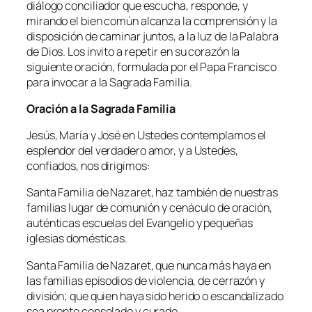
diálogo conciliador que escucha, responde, y
mirando el bien común alcanza la comprensión y la
disposición de caminar juntos, a la luz de la Palabra
de Dios. Los invito a repetir en su corazón la
siguiente oración, formulada por el Papa Francisco
para invocar a la Sagrada Familia.
Oración a la Sagrada Familia
Jesús, María y José en Ustedes contemplamos el
esplendor del verdadero amor, y a Ustedes,
confiados, nos dirigimos:
Santa Familia de Nazaret, haz también de nuestras
familias lugar de comunión y cenáculo de oración,
auténticas escuelas del Evangelio y pequeñas
iglesias domésticas.
Santa Familia de Nazaret, que nunca más haya en
las familias episodios de violencia, de cerrazón y
división; que quien haya sido herido o escandalizado
sea pronto consolado y curado.