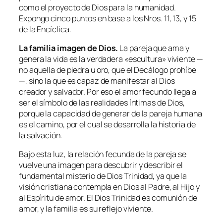
como el proyecto de Dios para la humanidad.
Expongo cinco puntos en base a los Nros. 11, 13, y 15
de la Encíclica.
La familia imagen de Dios.
La pareja que ama y
genera la vida es la verdadera «escultura» viviente —
no aquella de piedra u oro, que el Decálogo prohíbe
—, sino la que es capaz de manifestar al Dios
creador y salvador. Por eso el amor fecundo llega a
ser el símbolo de las realidades íntimas de Dios,
porque la capacidad de generar de la pareja humana
es el camino, por el cual se desarrolla la historia de
la salvación.
Bajo esta luz, la relación fecunda de la pareja se
vuelve una imagen para descubrir y describir el
fundamental misterio de Dios Trinidad, ya que la
visión cristiana contempla en Dios al Padre, al Hijo y
al Espíritu de amor. El Dios Trinidad es comunión de
amor, y la familia es su reflejo viviente.