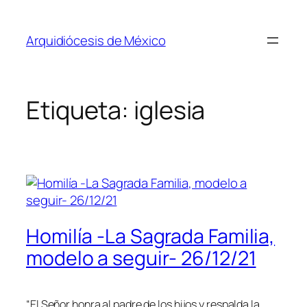
Saltar
al
Arquidiócesis de México
contenido
Etiqueta:
iglesia
Homilía -La Sagrada Familia,
modelo a seguir- 26/12/21
“El Señor honra al padre de los hijos y respalda la