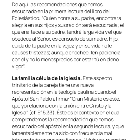
De aquí las recomendaciones que hemos
escuchado en la primera lectura del libro del
Eclesiástico: “
Quien honra a su padre, encontrará
alegría en sus hijos y su oración será escuchada; el
que enaltece a su padre, tendrá larga vida y el que
obedece al Señor, es consuelo de su madre. Hijo,
cuida de tu padre en la vejez y en su vida no le
causes tristezas; aunque chochee, ten paciencia
con él y no lo menosprecies por estar tú en pleno
vigor
”.
La familia célula de la Iglesia.
Este aspecto
trinitario de la pareja tiene una nueva
representación en la teología paulina cuando el
Apóstol San Pablo afirma: “
Gran Misterio es éste,
que yo relaciono con la unión entre Cristo y la
Iglesia
” (cf. Ef 5,33). Éste es el contexto en el cual
comprendemos la recomendación que hemos
escuchado del apóstol en la segunda lectura, y que
lamentablemente ha sido con frecuencia mal