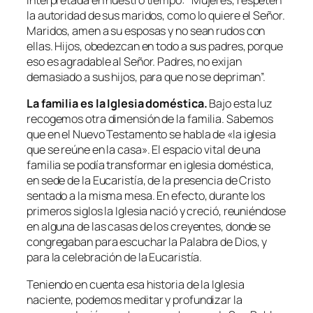
interpretada en nuestro tiempo: “
Mujeres, respeten
la autoridad de sus maridos, como lo quiere el Señor.
Maridos, amen a su esposas y no sean rudos con
ellas. Hijos, obedezcan en todo a sus padres, porque
eso es agradable al Señor. Padres, no exijan
demasiado a sus hijos, para que no se depriman
”.
La familia es la Iglesia doméstica.
Bajo esta luz
recogemos otra dimensión de la familia. Sabemos
que en el Nuevo Testamento se habla de «la iglesia
que se reúne en la casa». El espacio vital de una
familia se podía transformar en iglesia doméstica,
en sede de la Eucaristía, de la presencia de Cristo
sentado a la misma mesa. En efecto, durante los
primeros siglos la Iglesia nació y creció, reuniéndose
en alguna de las casas de los creyentes, donde se
congregaban para escuchar la Palabra de Dios, y
para la celebración de la Eucaristía.
Teniendo en cuenta esa historia de la Iglesia
naciente, podemos meditar y profundizar la