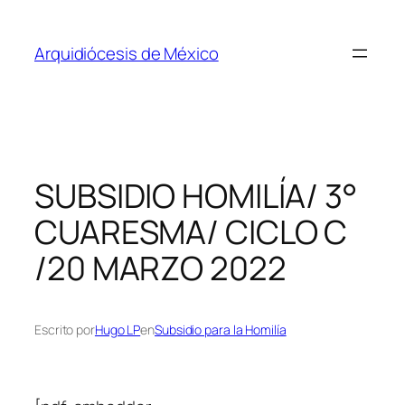
Saltar
al
Arquidiócesis de México
contenido
SUBSIDIO HOMILÍA/ 3°
CUARESMA/ CICLO C
/20 MARZO 2022
Escrito por
Hugo LP
en
Subsidio para la Homilía