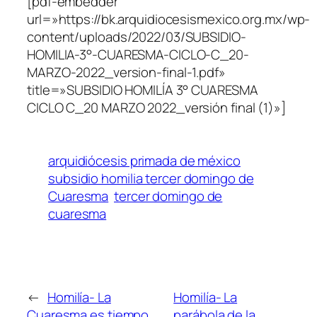
[pdf-embedder
url=»https://bk.arquidiocesismexico.org.mx/wp-
content/uploads/2022/03/SUBSIDIO-
HOMILIA-3°-CUARESMA-CICLO-C_20-
MARZO-2022_version-final-1.pdf»
title=»SUBSIDIO HOMILÍA 3° CUARESMA
CICLO C_20 MARZO 2022_versión final (1)»]
arquidiócesis primada de méxico
subsidio homilia tercer domingo de
Cuaresma
tercer domingo de
cuaresma
←
Homilía- La
Homilía- La
Cuaresma es tiempo
parábola de la