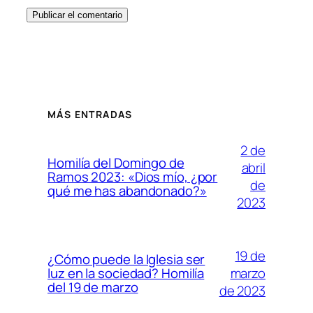
MÁS ENTRADAS
2 de
Homilía del Domingo de
abril
Ramos 2023: «Dios mío, ¿por
de
qué me has abandonado?»
2023
19 de
¿Cómo puede la Iglesia ser
marzo
luz en la sociedad? Homilía
del 19 de marzo
de 2023