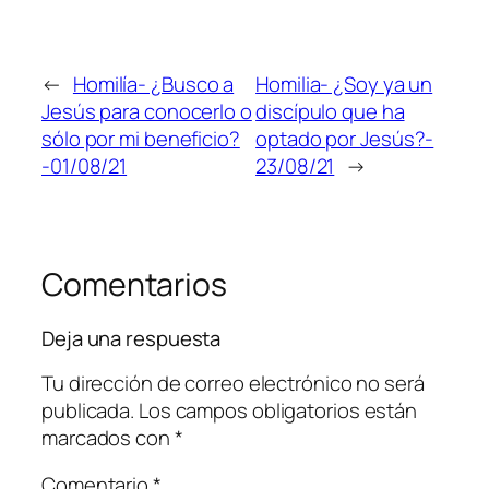
←
Homilía- ¿Busco a
Homilia- ¿Soy ya un
Jesús para conocerlo o
discípulo que ha
sólo por mi beneficio?
optado por Jesús?-
-01/08/21
23/08/21
→
Comentarios
Deja una respuesta
Tu dirección de correo electrónico no será
publicada.
Los campos obligatorios están
marcados con
*
Comentario
*