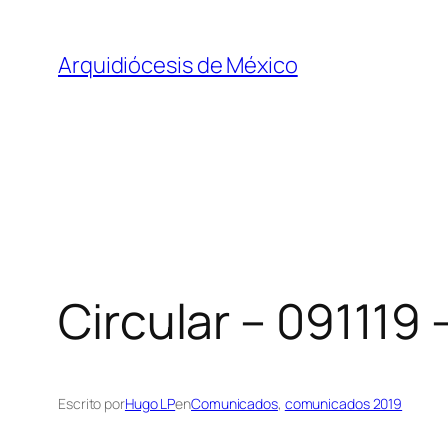
Saltar
al
Arquidiócesis de México
contenido
Circular – 091119
Escrito por
Hugo LP
en
Comunicados
, 
comunicados 2019