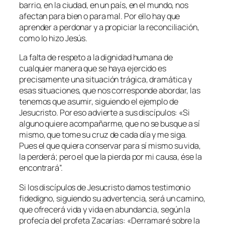
barrio, en la ciudad, en un país, en el mundo, nos
afectan para bien o para mal. Por ello hay que
aprender a perdonar y a propiciar la reconciliación,
como lo hizo Jesús.
La falta de respeto a la dignidad humana de
cualquier manera que se haya ejercido es
precisamente una situación trágica, dramática y
esas situaciones, que nos corresponde abordar, las
tenemos que asumir, siguiendo el ejemplo de
Jesucristo. Por eso advierte a sus discípulos: «
Si
alguno quiere acompañarme, que no se busque a sí
mismo, que tome su cruz de cada día y me siga.
Pues el que quiera conservar para sí mismo su vida,
la perderá; pero el que la pierda por mi causa, ése la
encontrará
”.
Si los discípulos de Jesucristo damos testimonio
fidedigno, siguiendo su advertencia, será un camino,
que ofrecerá vida y vida en abundancia, según la
profecía del profeta Zacarías: «
Derramaré sobre la