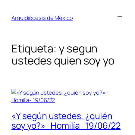
Saltar
al
Arquidiócesis de México
contenido
Etiqueta:
y segun
ustedes quien soy yo
«Y según ustedes, ¿quién
soy yo?»- Homilía- 19/06/22