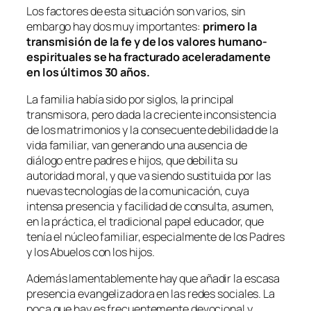
Los factores de esta situación son varios, sin
embargo hay dos muy importantes:
primero la
transmisión de la fe y de los valores humano-
espirituales se ha fracturado aceleradamente
en los últimos 30 años.
La familia había sido por siglos, la principal
transmisora, pero dada la creciente inconsistencia
de los matrimonios y la consecuente debilidad de la
vida familiar, van generando una ausencia de
diálogo entre padres e hijos, que debilita su
autoridad moral, y que va siendo sustituida por las
nuevas tecnologías de la comunicación, cuya
intensa presencia y facilidad de consulta, asumen,
en la práctica, el tradicional papel educador, que
tenía el núcleo familiar, especialmente de los Padres
y los Abuelos con los hijos.
Además lamentablemente hay que añadir la escasa
presencia evangelizadora en las redes sociales. La
poca que hay es frecuentemente devocional y