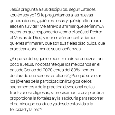
Jesús pregunta a sus discípulos: según ustedes,
¿quién soy yo? Si le preguntamos a las nuevas
generaciones, ¿quién es Jesús y qué significa para
ellos en su vida? Me atrevo a afirmar que serían muy
pocos los que responderían como el apóstol Pedro:
el Mesías de Dios; y menos aún encontraríamos
quienes afirmaran, que son sus fieles discípulos, que
practican cabalmente sus enseñanzas.
¿A qué se debe, que en nuestro país se conozca tan
poco a Jesús, no obstante que los mexicanos en el
pasado Censo del 2020 cerca del 80%, hemos
declarado que somos católicos? ¿Por qué se alejan
los jóvenes de la participación litúrgica de los
sacramentos y de la práctica devocional de las
tradiciones religiosas, si precisamente esa práctica
proporciona la fortaleza y la sabiduría para recorrer
el camino que conduce ya desde esta vida a la
felicidad y la paz?