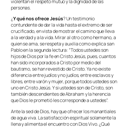
violentan el respeto mutuo y la dignidad de las
personas.
¿
Y qué nos ofrece Jesús
? Un testimonio
contundente de dar la vida hasta el extremo de ser
crucificado, en vista de mostrar el camino que lleva
a la verdad y a la vida. Mirar al otro como hermano, a
quien se ama, se respeta y auxilia como explica san
Pablo en la segunda lectura: “
Todos ustedes son
hijos de Dios por la fe en Cristo Jesús, pues, cuantos
han sido incorporados a Cristo por medio del
bautismo, se han revestido de Cristo. Ya no existe
diferencia entre judíos y no judíos, entre esclavos y
libres, entre varón y mujer, porque todos ustedes son
uno en Cristo Jesús. Y si ustedes son de Cristo, son
también descendientes de Abraham y la herencia
que Dios le prometió les corresponde a ustedes
”.
Ante la sed de Dios, hay que ofrecer los manantiales
de agua viva. La satisfacción espiritual solamente la
llena y alimenta el encuentro con Dios Vivo. ¿Qué