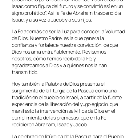
Isaac como figura del futuro y se convirtió así en un
signo profético”.
Así la Fe de Abraham trascendió a
Isaac, y a su vez a Jacob y a sus hijos.
La Fe además de ser la Luz para conocer la Voluntad
de Dios, Nuestro Padre, es la que genera la
confianza y fortalece nuestra convicción, de que
Dios nos ama entrañablemente. Revisemos
nosotros, cómo hemos recibido la Fe, y
agradezcamos a Dios y a quienes nos la han
transmitido.
Hoy también la Palabra de Dios presenta el
surgimiento de la liturgia de la Pascua como una
tradición en el pueblo de Israel, a partir de la fuerte
experiencia de la liberación del yugo egipcio, que
manifestó la intervención salvífica de Dios en el
cumplimiento de las promesas, que en la Fe
recibieron Abraham, Isaac y Jacob.
La celebración litúrgica de la Pascua para el Pueblo