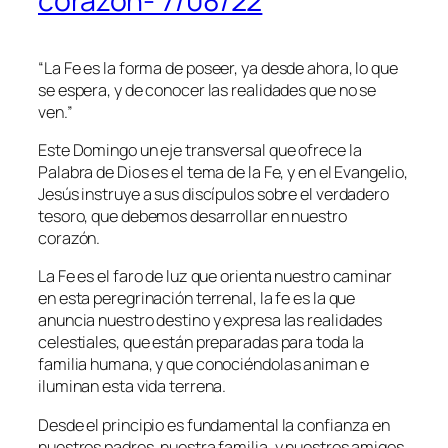
corazón- 7/08/22
“
La Fe es la forma de poseer, ya desde ahora, lo que
se espera, y de conocer las realidades que no se
ven.”
Este Domingo un eje transversal que ofrece la
Palabra de Dios es el tema de la Fe, y en el Evangelio,
Jesús instruye a sus discípulos sobre el verdadero
tesoro, que debemos desarrollar en nuestro
corazón.
La Fe es el faro de luz que orienta nuestro caminar
en esta peregrinación terrenal, la fe es la que
anuncia nuestro destino y expresa las realidades
celestiales, que están preparadas para toda la
familia humana, y que conociéndolas animan e
iluminan esta vida terrena.
Desde el principio es fundamental la confianza en
nuestros padres, nuestra familia, y nuestros amigos,