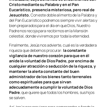
Cristo mediante su Palabra y en el Pan
Eucarístico, presencia misteriosa, pero real de
Jesucristo.
Con este doble alimento de la Palabra y
del Pan Eucarístico podremos siempre vivir alertas y
bien preparados para el día en que Dios, Nuestro
Padre nos recoja para recibirnos en la Mansión
celestial, donde viviremos por toda la eternidad.
Finalmente, Jesús nos advierte, cual es la verdadera
riqueza que debemos procurar:
la constante
vigilancia de nuestro corazón para que en él
anide la voluntad de Dios Padre, por encima de
cualquier atracción o seducción de la riqueza, y
mantener la alerta constante del buen
administrador de los bienes tanto terrenales
como espirituales para que sirvan
adecuadamente a cumplir la voluntad de Dios
Padre
, que quiere que todos los hombres, sus hijos
se salven.
Así Jesús nos previene para comprender a fondo la