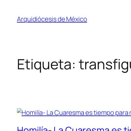
Saltar
al
Arquidiócesis de México
contenido
Etiqueta:
transfig
Homilía- La Cuaresma es t