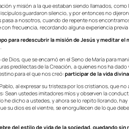
ión y misión a la que estaban siendo llamados, como l
scípulos guardaron silencio, y por entonces no dijeron 
pasa a nosotros, cuando de repente nos encontramos 
on frecuencia, recordando alguna experiencia previa y 
mpo para redescubrir la misión de Jesús y meditar el
.
 de Dios, que se encarnó en el Seno de María para manif
turas predilectas de la Creación, a quienes nos ha dad
estino para el que nos creó:
participar de la vida divin
blo, al expresar su tristeza por los cristianos, que no 
: Sean ustedes imitadores míos y observen la conducta
he dicho a ustedes, y ahora se lo repito llorando, h
que su dios es el vientre, se enorgullecen de lo que deb
re del estilo de vida de la sociedad, quedando sin r