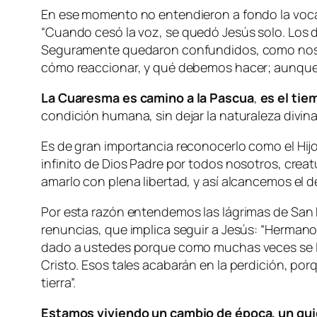
En ese momento no entendieron a fondo la vocac
“
Cuando cesó la voz, se quedó Jesús solo. Los di
Seguramente quedaron confundidos, como nos 
cómo reaccionar, y qué debemos hacer; aunque c
La Cuaresma es camino a la Pascua
,
es el tie
condición humana, sin dejar la naturaleza divina
Es de gran importancia reconocerlo como el Hijo
infinito de Dios Padre por todos nosotros, crea
amarlo con plena libertad, y así alcancemos el d
Por esta razón entendemos las lágrimas de San Pa
renuncias, que implica seguir a Jesús: “
Hermanos
dado a ustedes porque como muchas veces se lo 
Cristo. Esos tales acabarán en la perdición, por
tierra
”.
Estamos viviendo un cambio de época, un quieb