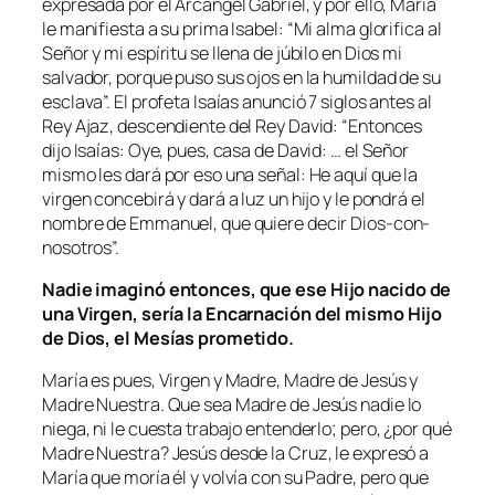
expresada por el Arcángel Gabriel, y por ello, María
le manifiesta a su prima Isabel: “Mi alma glorifica al
Señor y mi espíritu se llena de júbilo en Dios mi
salvador, porque puso sus ojos en la humildad de su
esclava”. El profeta Isaías anunció 7 siglos antes al
Rey Ajaz, descendiente del Rey David: “Entonces
dijo Isaías: Oye, pues, casa de David: … el Señor
mismo les dará por eso una señal: He aquí que la
virgen concebirá y dará a luz un hijo y le pondrá el
nombre de Emmanuel, que quiere decir Dios-con-
nosotros”.
Nadie imaginó entonces, que ese Hijo nacido de
una Virgen, sería la Encarnación del mismo Hijo
de Dios, el Mesías prometido.
María es pues, Virgen y Madre, Madre de Jesús y
Madre Nuestra. Que sea Madre de Jesús nadie lo
niega, ni le cuesta trabajo entenderlo; pero, ¿por qué
Madre Nuestra? Jesús desde la Cruz, le expresó a
María que moría él y volvía con su Padre, pero que