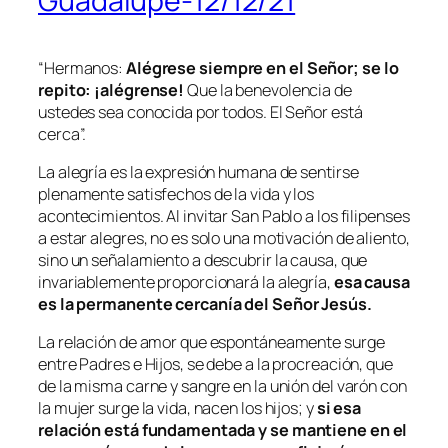
Guadalupe-12/12/21
“Hermanos:
Alégrese siempre en el Señor; se lo
repito: ¡alégrense!
Que la benevolencia de
ustedes sea conocida por todos. El Señor está
cerca”.
La alegría es la expresión humana de sentirse
plenamente satisfechos de la vida y los
acontecimientos. Al invitar San Pablo a los filipenses
a estar alegres, no es solo una motivación de aliento,
sino un señalamiento a descubrir la causa, que
invariablemente proporcionará la alegría,
esa causa
es la permanente cercanía del Señor Jesús.
La relación de amor que espontáneamente surge
entre Padres e Hijos, se debe a la procreación, que
de la misma carne y sangre en la unión del varón con
la mujer surge la vida, nacen los hijos; y
si esa
relación está fundamentada y se mantiene en el