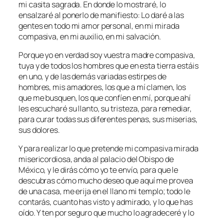
mi casita sagrada. En donde lo mostraré, lo
ensalzaré al ponerlo de manifiesto: Lo daré a las
gentes en todo mi amor personal, en mi mirada
compasiva, en mi auxilio, en mi salvación.
Porque yo en verdad soy vuestra madre compasiva,
tuya y de todos los hombres que en esta tierra estáis
en uno, y de las demás variadas estirpes de
hombres, mis amadores, los que a mí clamen, los
que me busquen, los que confíen en mí, porque ahí
les escucharé su llanto, su tristeza, para remediar,
para curar todas sus diferentes penas, sus miserias,
sus dolores.
Y para realizar lo que pretende mi compasiva mirada
misericordiosa, anda al palacio del Obispo de
México, y le dirás cómo yo te envío, para que le
descubras cómo mucho deseo que aquí me provea
de una casa, me erija en el llano mi templo; todo le
contarás, cuanto has visto y admirado, y lo que has
oído. Y ten por seguro que mucho lo agradeceré y lo