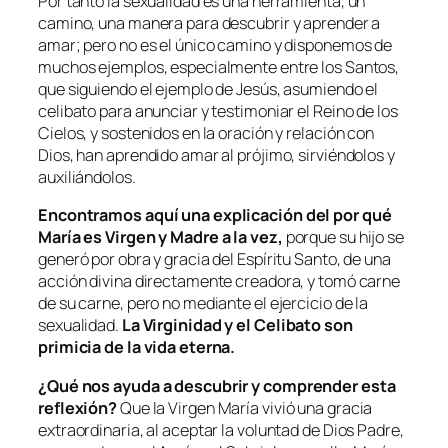
Por tanto la sexualidad es una herramienta, un
camino, una manera para descubrir y aprender a
amar; pero no es el único camino y disponemos de
muchos ejemplos, especialmente entre los Santos,
que siguiendo el ejemplo de Jesús, asumiendo el
celibato para anunciar y testimoniar el Reino de los
Cielos, y sostenidos en la oración y relación con
Dios, han aprendido amar al prójimo, sirviéndolos y
auxiliándolos.
Encontramos aquí una explicación del por qué
María es Virgen y Madre a la vez,
porque su hijo se
generó por obra y gracia del Espíritu Santo, de una
acción divina directamente creadora, y tomó carne
de su carne, pero no mediante el ejercicio de la
sexualidad.
La Virginidad y el Celibato son
primicia de la vida eterna.
¿Qué nos ayuda a descubrir y comprender esta
reflexión?
Que la Virgen María vivió una gracia
extraordinaria, al aceptar la voluntad de Dios Padre,