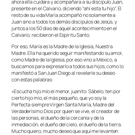
ahora ella cuidara y acompañara a su discípulo Juan,
presente en el Calvario, diciendo “ahí esta tu hijo”. El
resto de su vida María acompañó no solamente a
Juan sino a todos los demás discípulos de Jesús, y
juntos a los 50 días de aquel acontecimiento en el
Calvario, recibieron el Espíritu Santo.
Por eso, María es la Madre de la Iglesia, Nuestra
Madre. Ella ha querido seguir manifestando su amor,
como Madre de la Iglesia, por eso vino a México, a
buscarnos para expresarlo a todos sus hijos, como lo
manifestó a San Juan Diego al revelarle su deseo
con estas palabras:
«Escucha hijo mío el menor, juanito: Sábelo, ten por
cierto hijo mío, el más pequeño, que yo soy la
Perfecta siempre Virgen Santa María, Madre del
Verdaderísimo Dios por quien se vive, el creador de
las personas, el dueño de la cercanía y de la
inmediación, el dueño del cielo, el dueño de la tierra.
Mucho quiero, mucho deseo que aquí me levanten