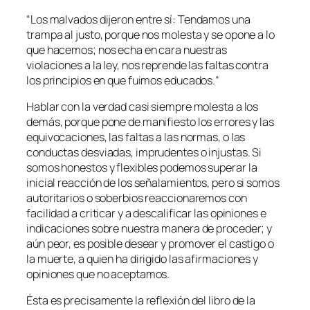
“
Los malvados dijeron entre sí: Tendamos una
trampa al justo, porque nos molesta y se opone a lo
que hacemos; nos echa en cara nuestras
violaciones a la ley, nos reprende las faltas contra
los principios en que fuimos educados.
”
Hablar con la verdad casi siempre molesta a los
demás, porque pone de manifiesto los errores y las
equivocaciones, las faltas a las normas, o las
conductas desviadas, imprudentes o injustas. Si
somos honestos y flexibles podemos superar la
inicial reacción de los señalamientos, pero si somos
autoritarios o soberbios reaccionaremos con
facilidad a criticar y a descalificar las opiniones e
indicaciones sobre nuestra manera de proceder; y
aún peor, es posible desear y promover el castigo o
la muerte, a quien ha dirigido las afirmaciones y
opiniones que no aceptamos.
Ésta es precisamente la reflexión del libro de la