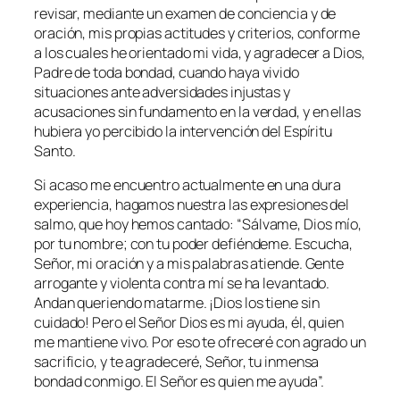
revisar, mediante un examen de conciencia y de
oración, mis propias actitudes y criterios, conforme
a los cuales he orientado mi vida, y agradecer a Dios,
Padre de toda bondad, cuando haya vivido
situaciones ante adversidades injustas y
acusaciones sin fundamento en la verdad, y en ellas
hubiera yo percibido la intervención del Espíritu
Santo.
Si acaso me encuentro actualmente en una dura
experiencia, hagamos nuestra las expresiones del
salmo, que hoy hemos cantado: “
Sálvame, Dios mío,
por tu nombre; con tu poder defiéndeme. Escucha,
Señor, mi oración y a mis palabras atiende. Gente
arrogante y violenta contra mí se ha levantado.
Andan queriendo matarme. ¡Dios los tiene sin
cuidado! Pero el Señor Dios es mi ayuda, él, quien
me mantiene vivo. Por eso te ofreceré con agrado un
sacrificio, y te agradeceré, Señor, tu inmensa
bondad conmigo. El Señor es quien me ayuda
”.