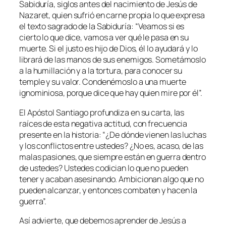
Sabiduría, siglos antes del nacimiento de Jesús de
Nazaret, quien sufrió en carne propia lo que expresa
el texto sagrado de la Sabiduría: “
Veamos si es
cierto lo que dice, vamos a ver qué le pasa en su
muerte. Si el justo es hijo de Dios, él lo ayudará y lo
librará de las manos de sus enemigos. Sometámoslo
a la humillación y a la tortura, para conocer su
temple y su valor. Condenémoslo a una muerte
ignominiosa, porque dice que hay quien mire por él
”.
El Apóstol Santiago profundiza en su carta, las
raíces de esta negativa actitud, con frecuencia
presente en la historia: “
¿De dónde vienen las luchas
y los conflictos entre ustedes? ¿No es, acaso, de las
malas pasiones, que siempre están en guerra dentro
de ustedes? Ustedes codician lo que no pueden
tener y acaban asesinando. Ambicionan algo que no
pueden alcanzar, y entonces combaten y hacen la
guerra
”.
Así advierte, que debemos aprender de Jesús a