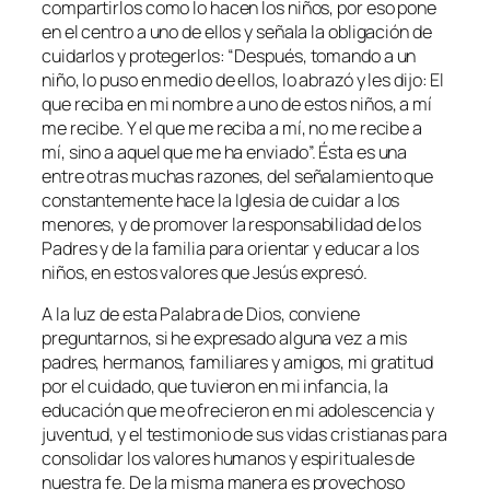
compartirlos como lo hacen los niños, por eso pone
en el centro a uno de ellos y señala la obligación de
cuidarlos y protegerlos: “
Después, tomando a un
niño, lo puso en medio de ellos, lo abrazó y les dijo: El
que reciba en mi nombre a uno de estos niños, a mí
me recibe. Y el que me reciba a mí, no me recibe a
mí, sino a aquel que me ha enviado
”. Ésta es una
entre otras muchas razones, del señalamiento que
constantemente hace la Iglesia de cuidar a los
menores, y de promover la responsabilidad de los
Padres y de la familia para orientar y educar a los
niños, en estos valores que Jesús expresó.
A la luz de esta Palabra de Dios, conviene
preguntarnos, si he expresado alguna vez a mis
padres, hermanos, familiares y amigos, mi gratitud
por el cuidado, que tuvieron en mi infancia, la
educación que me ofrecieron en mi adolescencia y
juventud, y el testimonio de sus vidas cristianas para
consolidar los valores humanos y espirituales de
nuestra fe. De la misma manera es provechoso