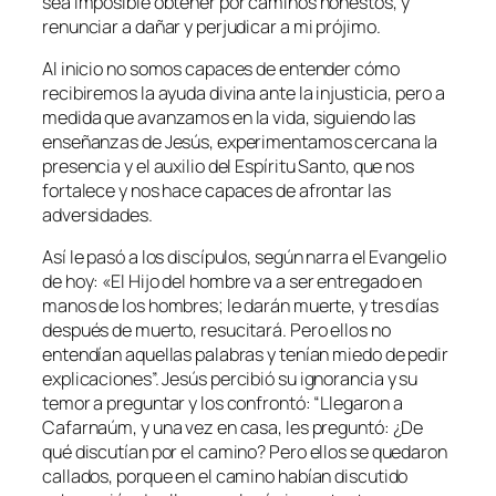
sea imposible obtener por caminos honestos, y
renunciar a dañar y perjudicar a mi prójimo.
Al inicio no somos capaces de entender cómo
recibiremos la ayuda divina ante la injusticia, pero a
medida que avanzamos en la vida, siguiendo las
enseñanzas de Jesús, experimentamos cercana la
presencia y el auxilio del Espíritu Santo, que nos
fortalece y nos hace capaces de afrontar las
adversidades.
Así le pasó a los discípulos, según narra el Evangelio
de hoy: «
El Hijo del hombre va a ser entregado en
manos de los hombres; le darán muerte, y tres días
después de muerto, resucitará. Pero ellos no
entendían aquellas palabras y tenían miedo de pedir
explicaciones
”. Jesús percibió su ignorancia y su
temor a preguntar y los confrontó: “
Llegaron a
Cafarnaúm, y una vez en casa, les preguntó: ¿De
qué discutían por el camino? Pero ellos se quedaron
callados, porque en el camino habían discutido