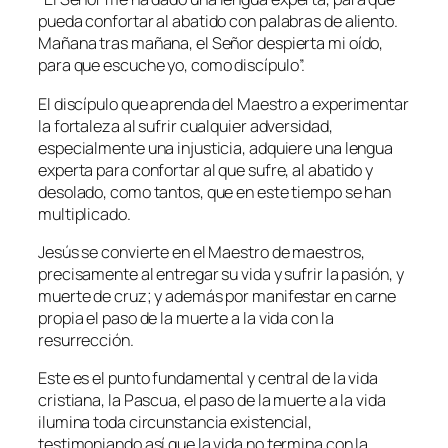
pueda confortar al abatido con palabras de aliento.
Mañana tras mañana, el Señor despierta mi oído,
para que escuche yo, como discípulo
”.
El discípulo que aprenda del Maestro a experimentar
la fortaleza al sufrir cualquier adversidad,
especialmente una injusticia, adquiere una lengua
experta para confortar al que sufre, al abatido y
desolado, como tantos, que en este tiempo se han
multiplicado.
Jesús se convierte en el Maestro de maestros,
precisamente al entregar su vida y sufrir la pasión, y
muerte de cruz; y además por manifestar en carne
propia el paso de la muerte a la vida con la
resurrección.
Este es el punto fundamental y central de la vida
cristiana, la Pascua, el paso de la muerte a la vida
ilumina toda circunstancia existencial,
testimoniando así que la vida no termina con la