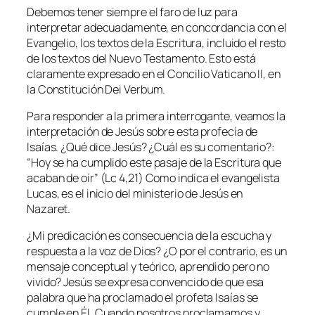
Debemos tener siempre el faro de luz para
interpretar adecuadamente, en concordancia con el
Evangelio, los textos de la Escritura, incluido el resto
de los textos del Nuevo Testamento. Esto está
claramente expresado en el Concilio Vaticano II, en
la Constitución
Dei Verbum.
Para responder a la primera interrogante, veamos la
interpretación de Jesús sobre esta profecía de
Isaías. ¿Qué dice Jesús? ¿Cuál es su comentario?:
“
Hoy se ha cumplido este pasaje de la Escritura que
acaban de oír
” (Lc 4,21) Como indica el evangelista
Lucas, es el inicio del ministerio de Jesús en
Nazaret.
¿Mi predicación es consecuencia de la escucha y
respuesta a la voz de Dios? ¿O por el contrario, es un
mensaje conceptual y teórico, aprendido pero no
vivido? Jesús se expresa convencido de que esa
palabra que ha proclamado el profeta Isaías se
cumple en Él. Cuando nosotros proclamamos y