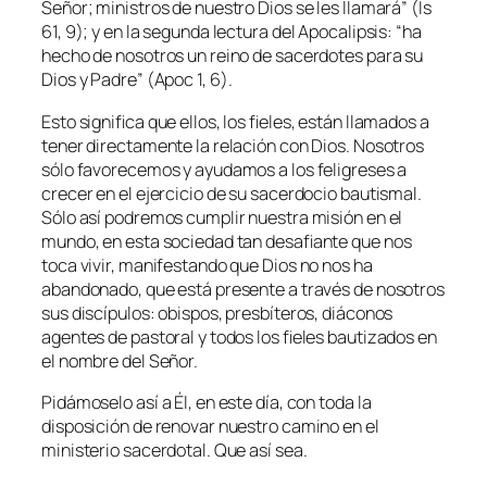
Señor; ministros de nuestro Dios se les llamará
” (Is
61, 9); y en la segunda lectura del Apocalipsis: “
ha
hecho de nosotros un reino de sacerdotes para su
Dios y Padre
” (Apoc 1, 6).
Esto signiﬁca que ellos, los ﬁeles, están llamados a
tener directamente la relación con Dios. Nosotros
sólo favorecemos y ayudamos a los feligreses a
crecer en el ejercicio de su sacerdocio bautismal.
Sólo así podremos cumplir nuestra misión en el
mundo, en esta sociedad tan desaﬁante que nos
toca vivir, manifestando que Dios no nos ha
abandonado, que está presente a través de nosotros
sus discípulos: obispos, presbíteros, diáconos
agentes de pastoral y todos los ﬁeles bautizados en
el nombre del Señor.
Pidámoselo así a Él, en este día, con toda la
disposición de renovar nuestro camino en el
ministerio sacerdotal. Que así sea.