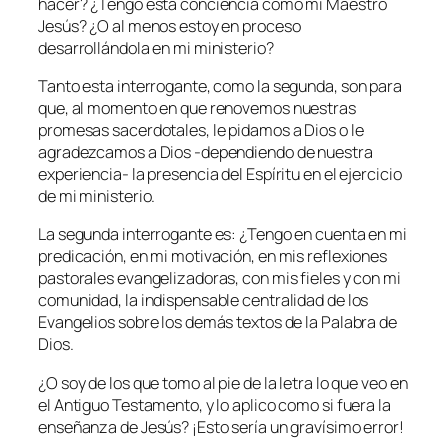
hacer? ¿Tengo esta conciencia como mi Maestro
Jesús? ¿O al menos estoy en proceso
desarrollándola en mi ministerio?
Tanto esta interrogante, como la segunda, son para
que, al momento en que renovemos nuestras
promesas sacerdotales, le pidamos a Dios o le
agradezcamos a Dios -dependiendo de nuestra
experiencia- la presencia del Espíritu en el ejercicio
de mi ministerio.
La segunda interrogante es: ¿Tengo en cuenta en mi
predicación, en mi motivación, en mis reflexiones
pastorales evangelizadoras, con mis fieles y con mi
comunidad, la indispensable centralidad de los
Evangelios sobre los demás textos de la Palabra de
Dios.
¿O soy de los que tomo al pie de la letra lo que veo en
el Antiguo Testamento, y lo aplico como si fuera la
enseñanza de Jesús? ¡Esto sería un gravísimo error!