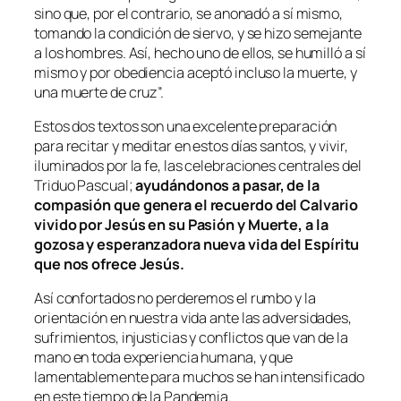
sino que, por el contrario, se anonadó a sí mismo,
tomando la condición de siervo, y se hizo semejante
a los hombres. Así, hecho uno de ellos, se humilló a sí
mismo y por obediencia aceptó incluso la muerte, y
una muerte de cruz
”.
Estos dos textos son una excelente preparación
para recitar y meditar en estos días santos, y vivir,
iluminados por la fe, las celebraciones centrales del
Triduo Pascual;
ayudándonos a pasar, de la
compasión que genera el recuerdo del Calvario
vivido por Jesús en su Pasión y Muerte, a la
gozosa y esperanzadora nueva vida del Espíritu
que nos ofrece Jesús.
Así confortados no perderemos el rumbo y la
orientación en nuestra vida ante las adversidades,
sufrimientos, injusticias y conflictos que van de la
mano en toda experiencia humana, y que
lamentablemente para muchos se han intensificado
en este tiempo de la Pandemia.