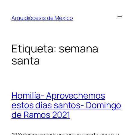
Saltar
al
Arquidiócesis de México
contenido
Etiqueta:
semana
santa
Homilía- Aprovechemos
estos días santos- Domingo
de Ramos 2021
“
El Señor me ha dado una lengua experta, para que