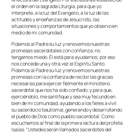
el orden en la sagrada Liturgia, para que yo
interprete, a la luz del Evangelio, a la luz de las
actitudes y enseñanzas de Jesucristo, las
situaciones y comportamientos que yo observo en
medio de mi comunidad.
Pidamos al Padre su luz y renovemos nuestras
promesas sacerdotales con conﬁanza; no
tengamos miedo. Él está para ayudarnos; por eso
nos concede una y otra vez el Espíritu Santo.
Pidamos al Padre su luz y renovemos nuestras
promesas con la conﬁanza de recibir las gracias
necesarias para ejercer ﬁelmente el ministerio
sacerdotal que nos ha sido conﬁado; y para que,
ejerciéndolo, me santiﬁque y sea muy fecundo en
bien de mi comunidad, ayudando a los ﬁeles a vivir
su sacerdocio bautismal, generando y desarrollando
el pueblo de Dios como pueblo sacerdotal. Como
escuchamos al ﬁnal de la primera lectura del profeta
Isaías: “
Ustedes serán llamados sacerdotes del