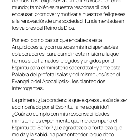
de nuestros feligreses a cumplir su vocación en el
mundo; también es nuestra responsabilidad
encausar, promover y motivar a nuestros feligreses
a la renovación de una sociedad, fundamentada en
los valores del Reino de Dios.
Por eso, como pastor que encabeza esta
Arquidiócesis, y con ustedes mis indispensables
colaboradores, para cumplir esta misión a la que
hemos sido llamados, elegidos y ungidos por el
Espíritu para el ministerio sacerdotal -y ante esta
Palabra del profeta Isaías y del mismo Jesús en el
Evangelio del Apocalipsis-, les planteo dos
interrogantes:
La primera: ¿La conciencia que expresa Jesús de ser
acompañado por el Espíritu, la he adquirido?
¿Cuándo cumplo con mis responsabilidades
ministeriales experimento que me acompaña el
Espíritu del Señor? ¿Le agradezco la fortaleza que
me da y la sabiduría para entender lo que debo