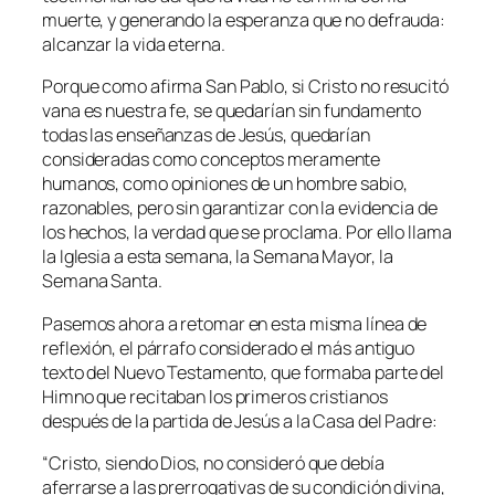
muerte, y generando la esperanza que no defrauda:
alcanzar la vida eterna.
Porque como afirma San Pablo, si Cristo no resucitó
vana es nuestra fe, se quedarían sin fundamento
todas las enseñanzas de Jesús, quedarían
consideradas como conceptos meramente
humanos, como opiniones de un hombre sabio,
razonables, pero sin garantizar con la evidencia de
los hechos, la verdad que se proclama. Por ello llama
la Iglesia a esta semana, la Semana Mayor, la
Semana Santa.
Pasemos ahora a retomar en esta misma línea de
reflexión, el párrafo considerado el más antiguo
texto del Nuevo Testamento, que formaba parte del
Himno que recitaban los primeros cristianos
después de la partida de Jesús a la Casa del Padre:
“
Cristo, siendo Dios, no consideró que debía
aferrarse a las prerrogativas de su condición divina,