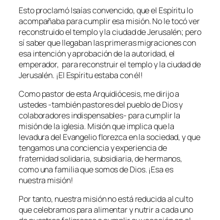
Esto proclamó Isaías convencido, que el Espíritu lo
acompañaba para cumplir esa misión. No le tocó ver
reconstruido el templo y la ciudad de Jerusalén; pero
sí saber que llegaban las primeras migraciones con
esa intención y aprobación de la autoridad, el
emperador, para reconstruir el templo y la ciudad de
Jerusalén. ¡El Espíritu estaba con él!
Como pastor de esta Arquidiócesis, me dirijo a
ustedes -también pastores del pueblo de Dios y
colaboradores indispensables- para cumplir la
misión de la iglesia. Misión que implica que la
levadura del Evangelio florezca en la sociedad, y que
tengamos una conciencia y experiencia de
fraternidad solidaria, subsidiaria, de hermanos,
como una familia que somos de Dios. ¡Esa es
nuestra misión!
Por tanto, nuestra misión no está reducida al culto
que celebramos para alimentar y nutrir a cada uno