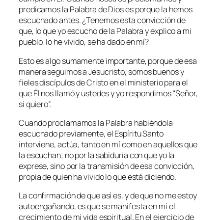
predicamos la Palabra de Dios es porque la hemos
escuchado antes. ¿Tenemos esta convicción de
que, lo que yo escucho de la Palabra y explico a mi
pueblo, lo he vivido, se ha dado en mí?
Esto es algo sumamente importante, porque de esa
manera seguimos a Jesucristo, somos buenos y
fieles discípulos de Cristo en el ministerio para el
que Él nos llamó y ustedes y yo respondimos “Señor,
sí quiero”.
Cuando proclamamos la Palabra habiéndola
escuchado previamente, el Espíritu Santo
interviene, actúa, tanto en mí como en aquellos que
la escuchan; no por la sabiduría con que yo la
exprese, sino por la transmisión de esa convicción,
propia de quien ha vivido lo que está diciendo.
La confirmación de que así es, y de que no me estoy
autoengañando, es que se manifesta en mí el
crecimiento de mi vida espiritual. En el ejercicio de