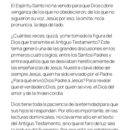
El Espíritu Santo no ha venido para que Dios cobre
venganza de los que no obedecieron, de los que no
siguieron su voz. Jesús por eso, la omite, no la
pronuncia, la deja de lado.
¿Cuántas veces, quizá, yo he tomado la figura del
Dios que transmite el Antiguo Testamento? Este
tema generó una de las grandes discusiones en los
primeros cuatro siglos, entre los Santos Padres y
entre aquellos que se desviaban heréticamente de
las enseñanzas de Jesús. Nuestra clave debe ser
siempre Jesús, quien ha sido enviado por el Padre.
¿Para qué envió Dios Padre a Jesús? Para revelar
que el verdadero Dios, por quien se vive, el Dios del
amor y de la misericordia.
Dios tiene toda la paciencia de la eternidad para que
sus hijos le respondan. Por ello es importante, en las
lecturas dominicales, no clavarme sólo en el texto
del Antiguo Testamento, sino que el faro de luz sea
la lectura del Evangelio. Por eso está así establecido