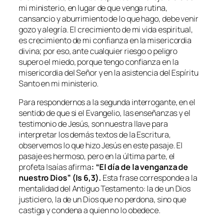
mi ministerio, en lugar de que venga rutina,
cansancio y aburrimiento de lo que hago, debe venir
gozo y alegría. El crecimiento de mi vida espiritual,
es crecimiento de mi confianza en la misericordia
divina; por eso, ante cualquier riesgo o peligro
supero el miedo, porque tengo confianza en la
misericordia del Señor y en la asistencia del Espíritu
Santo en mi ministerio.
Para respondernos a la segunda interrogante, en el
sentido de que si el Evangelio, las enseñanzas y el
testimonio de Jesús, son nuestra llave para
interpretar los demás textos de la Escritura,
observemos lo que hizo Jesús en este pasaje. El
pasaje es hermoso, pero en la última parte, el
profeta Isaías afirma
: “El día de la venganza de
nuestro Dios” (Is 6,3).
Esta frase corresponde a la
mentalidad del Antiguo Testamento: la de un Dios
justiciero, la de un Dios que no perdona, sino que
castiga y condena a quien no lo obedece.