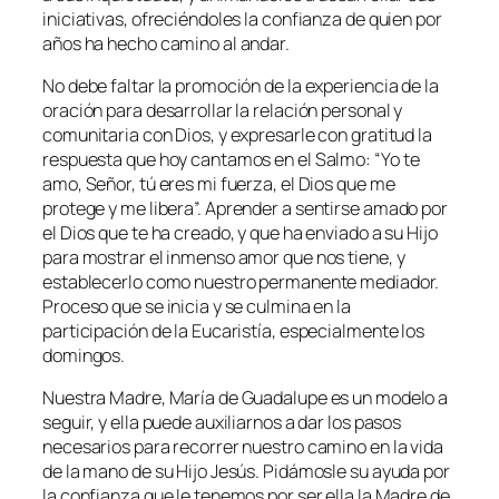
iniciativas, ofreciéndoles la confianza de quien por
años ha hecho camino al andar.
No debe faltar la promoción de la experiencia de la
oración para desarrollar la relación personal y
comunitaria con Dios, y expresarle con gratitud la
respuesta que hoy cantamos en el Salmo: “
Yo te
amo, Señor, tú eres mi fuerza, el Dios que me
protege y me libera
”. Aprender a sentirse amado por
el Dios que te ha creado, y que ha enviado a su Hijo
para mostrar el inmenso amor que nos tiene, y
establecerlo como nuestro permanente mediador.
Proceso que se inicia y se culmina en la
participación de la Eucaristía, especialmente los
domingos.
Nuestra Madre, María de Guadalupe es un modelo a
seguir, y ella puede auxiliarnos a dar los pasos
necesarios para recorrer nuestro camino en la vida
de la mano de su Hijo Jesús. Pidámosle su ayuda por
la confianza que le tenemos por ser ella la Madre de