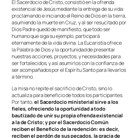
El Sacerdocio de Cristo, consistió en la ofrenda
existencial de Jesús mediante la entrega de su vida:
proclamando e iniciando el Reino de Dios en la tierra,
asumiendo la muerte en Cruz, y al ser resucitado por
Dios Padre quedó de manifiesto, que todo ser
humano que siga su ejemplo, participará
eternamente de la vida divina. La Eucaristía ofrece
la Palabra de Dios y la oportunidad de presentar
nuestras acciones, proyectos, y necesidades para
ser fortalecidos, y así asumirlos con la confianza de
ser acompañados por el Espíritu Santo para llevarlos
a término.
La misa no repite el sacrificio de Cristo, sino lo
actualiza para beneficio de todos los participantes.
Por tanto,
el Sacerdocio ministerial sirve a los
fieles, ofreciendo la oportunidad a todo
bautizado de unir su propia ofrenda existencial
a la de Cristo; y por el Sacerdocio Común
reciben el Beneficio de la redención: es decir,
reciben el perdón de sus pecados, la gracia de