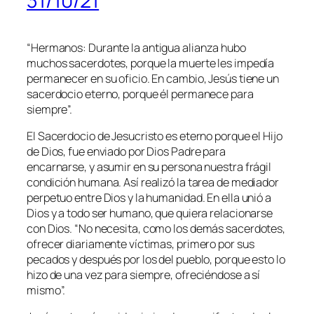
31/10/21
“
Hermanos: Durante la antigua alianza hubo
muchos sacerdotes, porque la muerte les impedía
permanecer en su oficio. En cambio, Jesús tiene un
sacerdocio eterno, porque él permanece para
siempre
”.
El Sacerdocio de Jesucristo es eterno porque el Hijo
de Dios, fue enviado por Dios Padre para
encarnarse, y asumir en su persona nuestra frágil
condición humana. Así realizó la tarea de mediador
perpetuo entre Dios y la humanidad. En ella unió a
Dios y a todo ser humano, que quiera relacionarse
con Dios. “
No necesita, como los demás sacerdotes,
ofrecer diariamente víctimas, primero por sus
pecados y después por los del pueblo, porque esto lo
hizo de una vez para siempre, ofreciéndose a sí
mismo
”.