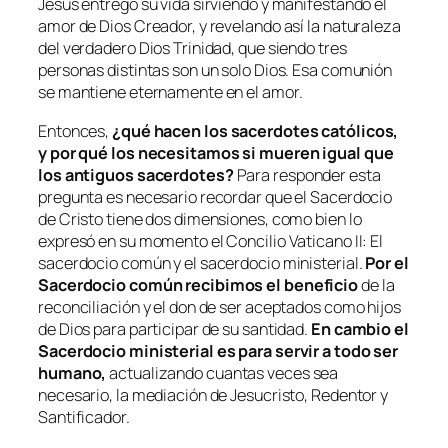
Jesús entregó su vida sirviendo y manifestando el
amor de Dios Creador, y revelando así la naturaleza
del verdadero Dios Trinidad, que siendo tres
personas distintas son un solo Dios. Esa comunión
se mantiene eternamente en el amor.
Entonces,
¿qué hacen los sacerdotes católicos,
y por qué los necesitamos si mueren igual que
los antiguos sacerdotes?
Para responder esta
pregunta es necesario recordar que el Sacerdocio
de Cristo tiene dos dimensiones, como bien lo
expresó en su momento el Concilio Vaticano II: El
sacerdocio común y el sacerdocio ministerial.
Por el
Sacerdocio común recibimos el beneficio
de la
reconciliación y el don de ser aceptados como hijos
de Dios para participar de su santidad.
En cambio el
Sacerdocio ministerial es para servir a todo ser
humano,
actualizando cuantas veces sea
necesario, la mediación de Jesucristo, Redentor y
Santificador.