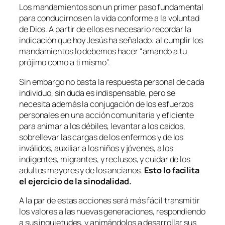
Los mandamientos son un primer paso fundamental
para conducirnos en la vida conforme a la voluntad
de Dios. A partir de ellos es necesario recordar la
indicación que hoy Jesús ha señalado: al cumplir los
mandamientos lo debemos hacer “
amando a tu
prójimo como a ti mismo
”.
Sin embargo no basta la respuesta personal de cada
individuo, sin duda es indispensable, pero se
necesita además la conjugación de los esfuerzos
personales en una acción comunitaria y eficiente
para animar a los débiles, levantar a los caídos,
sobrellevar las cargas de los enfermos y de los
inválidos, auxiliar a los niños y jóvenes, a los
indigentes, migrantes, y reclusos, y cuidar de los
adultos mayores y de los ancianos.
Esto lo facilita
el ejercicio de la sinodalidad.
A la par de estas acciones será más fácil transmitir
los valores a las nuevas generaciones, respondiendo
a sus inquietudes, y animándolos a desarrollar sus