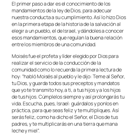
El primer paso a dar es el conocimiento de los
mandamientos de la ley de Dios, para adecuar
nuestra conducta a su cumplimiento. Así lo hizo Dios
en la primera etapa de la historia de la salvación al
elegir a un pueblo, el de Israel, y dándoles a conocer
esos mandamientos, que regulan la buena relación
entre los miembros de una comunidad.
Moisés fue el profeta y líder elegido por Dios para
realizar el servicio de la conducción de la
comunidad como lo recuerda la primera lectura de
hoy: “
habló Moisés al pueblo y le dijo: Teme al Señor,
tu Dios, y guarda todos sus preceptos y mandatos
que yo te transmito hoy, a ti, a tus hijos y a los hijos
de tus hijos. Cúmplelos siempre y así prolongarás tu
vida. Escucha, pues, Israel: guárdalos y ponlos en
práctica, para que seas feliz y te multipliques. Así
serás feliz, como ha dicho el Señor, el Dios de tus
padres, y te multiplicarás en una tierra que mana
leche y miel
”.