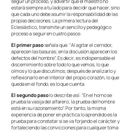
seguir un proceso, y advertir que el maestro no
estará siempre a tu lado para decidir que hacer, sino
que cada uno debe asumir la responsabilidad de las
propias decisiones. La primera lectura del
Eclesiástico, transmite un sencillo y pedagógico
proceso a seguir en cuatro pasos:
El primer paso
señala que: “
Al agitar el cernidor,
aparecen las basuras; en la discusión aparecen los
defectos del hombre”.
Es decir, es indispensable el
discernimiento sobre todo lo que vemos, lo que
oímos y lo que discutimos; después de analizarlo y
reflexionarlo en el interior del propio corazón, lo que
queda en el fondo, es lo que cuenta.
El segundo paso
lo describe así: “
En el horno se
prueba la vasija del alfarero; la prueba del hombre
está en su razonamiento”.
Por tanto, la misma
experiencia de poner en práctica lo aprendido es la
prueba para constatar si se va forjando el carácter y
fortaleciendo las convicciones para cualquier toma