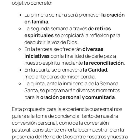
objetivo concreto:
La primera semana será promover
la oración
en familia
.
La segunda semana a través de
retiros
espirituales
se propiciará la reflexión para
descubrir la voz de Dios.
En la tercera se ofrecerán
diversas
iniciativas
con la finalidad de darle paz a
nuestro espíritu, mediante
la reconciliación
.
En la cuarta se promoverá
la Caridad
,
mediante obras de misericordia.
La quinta, ante la inminencia de la Semana
Santa, se programarán diversos momentos
para la
oración personal y comunitaria
.
Esta propuesta para la experiencia cuaresmal nos
guiará a la toma de conciencia, tanto de nuestra
conversión personal, como de la conversión
pastoral, consistente en fortalecer nuestra fe en la
presencia del Reino de Dios entre nosotros y nuestra