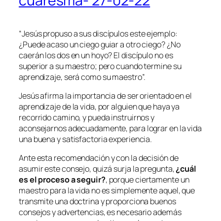
cuaresma- 27-02-22
“
Jesús propuso a sus discípulos este ejemplo:
¿Puede acaso un ciego guiar a otro ciego? ¿No
caerán los dos en un hoyo? El discípulo no es
superior a su maestro; pero cuando termine su
aprendizaje, será como su maestro
”.
Jesús afirma la importancia de ser orientado en el
aprendizaje de la vida, por alguien que haya ya
recorrido camino, y pueda instruirnos y
aconsejarnos adecuadamente, para lograr en la vida
una buena y satisfactoria experiencia.
Ante esta recomendación y con la decisión de
asumir este consejo, quizá surja la pregunta,
¿cuál
es el proceso a seguir?
, porque ciertamente un
maestro para la vida no es simplemente aquel, que
transmite una doctrina y proporciona buenos
consejos y advertencias, es necesario además