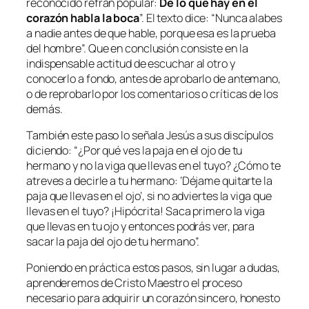
reconocido refrán popular:
De lo que hay en el
corazón habla la boca
”. El texto dice: “
Nunca alabes
a nadie antes de que hable, porque esa es la prueba
del hombre
”. Que en conclusión consiste en la
indispensable actitud de escuchar al otro y
conocerlo a fondo, antes de aprobarlo de antemano,
o de reprobarlo por los comentarios o críticas de los
demás.
También este paso lo señala Jesús a sus discípulos
diciendo: “¿
Por qué ves la paja en el ojo de tu
hermano y no la viga que llevas en el tuyo? ¿Cómo te
atreves a decirle a tu hermano: ‘Déjame quitarte la
paja que llevas en el ojo’, si no adviertes la viga que
llevas en el tuyo? ¡Hipócrita! Saca primero la viga
que llevas en tu ojo y entonces podrás ver, para
sacar la paja del ojo de tu hermano
”.
Poniendo en práctica estos pasos, sin lugar a dudas,
aprenderemos de Cristo Maestro el proceso
necesario para adquirir un corazón sincero, honesto