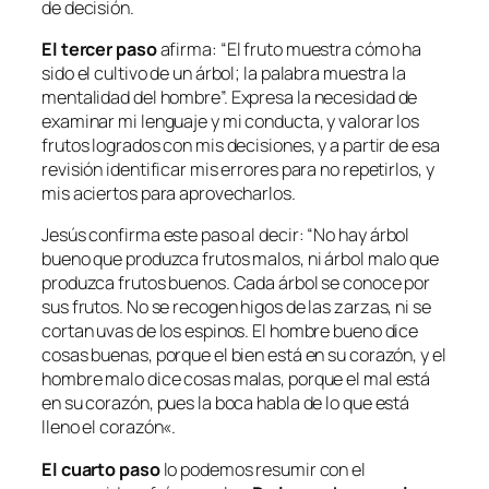
de decisión.
El tercer paso
afirma: “
El fruto muestra cómo ha
sido el cultivo de un árbol; la palabra muestra la
mentalidad del hombre”.
Expresa la necesidad de
examinar mi lenguaje y mi conducta, y valorar los
frutos logrados con mis decisiones, y a partir de esa
revisión identificar mis errores para no repetirlos, y
mis aciertos para aprovecharlos
.
Jesús confirma este paso al decir: “
No hay árbol
bueno que produzca frutos malos, ni árbol malo que
produzca frutos buenos. Cada árbol se conoce por
sus frutos. No se recogen higos de las zarzas, ni se
cortan uvas de los espinos. El hombre bueno dice
cosas buenas, porque el bien está en su corazón, y el
hombre malo dice cosas malas, porque el mal está
en su corazón, pues la boca habla de lo que está
lleno el corazón
«.
El cuarto paso
lo podemos resumir con el