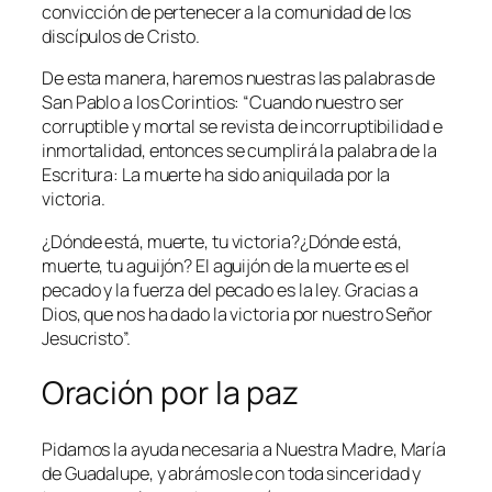
convicción de pertenecer a la comunidad de los
discípulos de Cristo.
De esta manera, haremos nuestras las palabras de
San Pablo a los Corintios: “
Cuando nuestro ser
corruptible y mortal se revista de incorruptibilidad e
inmortalidad, entonces se cumplirá la palabra de la
Escritura: La muerte ha sido aniquilada por la
victoria.
¿Dónde está, muerte, tu victoria?¿Dónde está,
muerte, tu aguijón? El aguijón de la muerte es el
pecado y la fuerza del pecado es la ley. Gracias a
Dios, que nos ha dado la victoria por nuestro Señor
Jesucristo
”.
Oración por la paz
Pidamos la ayuda necesaria a Nuestra Madre, María
de Guadalupe, y abrámosle con toda sinceridad y