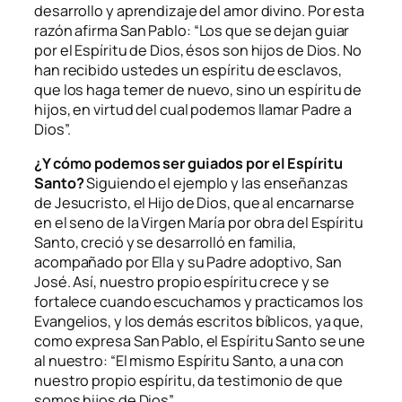
desarrollo y aprendizaje del amor divino. Por esta
razón afirma San Pablo: “
Los que se dejan guiar
por el Espíritu de Dios, ésos son hijos de Dios. No
han recibido ustedes un espíritu de esclavos,
que los haga temer de nuevo, sino un espíritu de
hijos, en virtud del cual podemos llamar Padre a
Dios
”.
¿Y cómo podemos ser guiados por el Espíritu
Santo?
Siguiendo el ejemplo y las enseñanzas
de Jesucristo, el Hijo de Dios, que al encarnarse
en el seno de la Virgen María por obra del Espíritu
Santo, creció y se desarrolló en familia,
acompañado por Ella y su Padre adoptivo, San
José. Así, nuestro propio espíritu crece y se
fortalece cuando escuchamos y practicamos los
Evangelios, y los demás escritos bíblicos, ya que,
como expresa San Pablo, el Espíritu Santo se une
al nuestro: “
El mismo Espíritu Santo, a una con
nuestro propio espíritu, da testimonio de que
somos hijos de Dios
”.