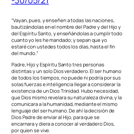
-30/05/21
“
Vayan, pues, y enseñen a todas las naciones,
bautizándolas en el nombre del Padre y del Hijo y
del Espíritu Santo, y enseñándolas a cumplir todo
cuanto yo les he mandado; y sepan que yo
estaré con ustedes todos los días, hasta el fin
del mundo.
”
Padre, Hijo y Espíritu Santo tres personas
distintas y un solo Dios verdadero. El ser humano
de todos los tiempos, no puede ni podría por sus
solas fuerzas e inteligencia llegar a considerar la
existencia de un Dios Trinidad. Hubo necesidad,
que Dios mismo revelara su naturaleza divina, y la
comunicara a la humanidad, mediante el mismo
lenguaje del ser humano. De ahí la decisión de
Dios Padre de enviar al Hijo, para que se
encarnara y diera a conocer al verdadero Dios,
por quien se vive.