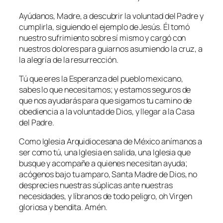
Ayúdanos, Madre, a descubrir la voluntad del Padre y
cumplirla, siguiendo el ejemplo de Jesús. Él tomó
nuestro sufrimiento sobre sí mismo y cargó con
nuestros dolores para guiarnos asumiendo la cruz, a
la alegría de la resurrección.
Tú que eres la Esperanza del pueblo mexicano,
sabes lo que necesitamos; y estamos seguros de
que nos ayudarás para que sigamos tu camino de
obediencia a la voluntad de Dios, y llegar a la Casa
del Padre.
Como Iglesia Arquidiocesana de México anímanos a
ser como tú, una Iglesia en salida, una Iglesia que
busque y acompañe a quienes necesitan ayuda;
acógenos bajo tu amparo, Santa Madre de Dios, no
desprecies nuestras súplicas ante nuestras
necesidades, y líbranos de todo peligro, oh Virgen
gloriosa y bendita. Amén.