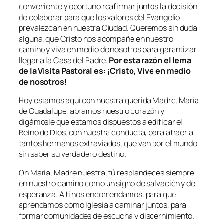
conveniente y oportuno reafirmar juntos la decisión
de colaborar para que los valores del Evangelio
prevalezcan en nuestra Ciudad. Queremos sin duda
alguna, que Cristo nos acompañe en nuestro
camino y viva en medio de nosotros para garantizar
llegar a la Casa del Padre.
Por esta razón el lema
de la Visita Pastoral es: ¡Cristo, Vive en medio
de nosotros!
Hoy estamos aquí con nuestra querida Madre, María
de Guadalupe, abramos nuestro corazón y
digámosle que estamos dispuestos a edificar el
Reino de Dios, con nuestra conducta, para atraer a
tantos hermanos extraviados, que van por el mundo
sin saber su verdadero destino.
Oh María, Madre nuestra, tú resplandeces siempre
en nuestro camino como un signo de salvación y de
esperanza. A ti nos encomendamos, para que
aprendamos como Iglesia a caminar juntos, para
formar comunidades de escucha y discernimiento.