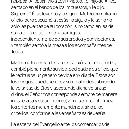
hablaba. Al pasar, vio a Leví (Mateo), el hijo de Alfeo,
sentado en el banco de los impuestos, y le dijo:
Sígueme
”. Él se levantó y lo siguió. Mateo cumplía su
oficio, pero escuchó a Jesús, lo siguió y le abrió no
solo las puertas de su corazón, sino también las de
su casa, la relación de sus amigos,
independientemente de sus credos y convicciones,
y también sentó a la mesa a los acompañantes de
Jesús.
Mateo no lo pensó dos veces siguió su corazonada y
cambió plenamente su vida, dedicada a su oficio que
le redituaba un género de vida envidiable. Estos son
los riesgos, que debemos asumir al ir descubriendo
la voluntad de Dios y aceptando dicha voluntad
divina, el Señor nos corresponde siempre de manera
inesperada y sorprendente; aunque no conforme a
los criterios meramente mundanos, sino a los
criterios, conforme a las enseñanzas de Jesús.
La escena del Evangelio ante los comentarios de