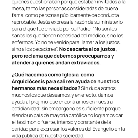
quienes cuestionaban por qué estaban invitados a la
mesa, tanto las personas consideradas de buena
fama, como personas públicamente de conducta
reprobable, Jesús expresa la razón de su ministerio
para el que fue enviado por su Padre:
“No son los
sanos los que tienen necesidad del médico, sino los
enfermos. Yo no he venido para llamar a los justos,
sino a los pecadores
”.
No descarta a los justos,
pero reclama que debemos preocuparnos y
atender a quienes andan extraviados.
¿Qué hacemos como Iglesia, como
Arquidiócesis para salir en ayuda de nuestros
hermanos más necesitados?
Sin duda somos
muchos los que deseamos, y en efecto, damos
ayuda al prójimo, que encontramos en nuestra
cotidianidad; sin embargo no es suficiente porque
siendo un país de mayoría católica no logramos dar
el testimonio fuerte, intenso y constante de la
caridad para expresar los valores del Evangelio en la
vida pública de nuestra sociedad.