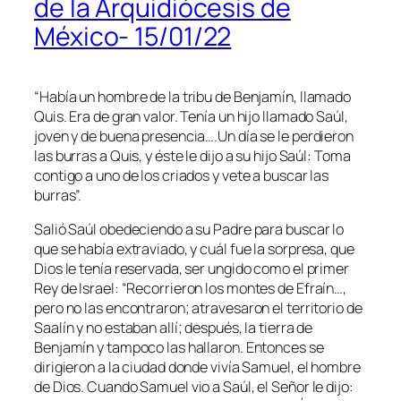
de la Arquidiócesis de
México- 15/01/22
“Había un hombre de la tribu de Benjamín, llamado
Quis. Era de gran valor. Tenía un hijo llamado Saúl,
joven y de buena presencia….Un día se le perdieron
las burras a Quis, y éste le dijo a su hijo Saúl: Toma
contigo a uno de los criados y vete a buscar las
burras
”.
Salió Saúl obedeciendo a su Padre para buscar lo
que se había extraviado, y cuál fue la sorpresa, que
Dios le tenía reservada, ser ungido como el primer
Rey de Israel:
“Recorrieron los montes de Efraín…,
pero no las encontraron; atravesaron el territorio de
Saalín y no estaban allí; después, la tierra de
Benjamín y tampoco las hallaron. Entonces se
dirigieron a la ciudad donde vivía Samuel, el hombre
de Dios. Cuando Samuel vio a Saúl, el Señor le dijo: