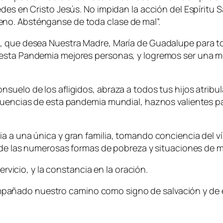
des en Cristo Jesús. No impidan la acción del Espíritu S
no. Absténganse de toda clase de mal”.
a, que desea Nuestra Madre, María de Guadalupe para t
 esta Pandemia mejores personas, y logremos ser una m
suelo de los afligidos, abraza a todos tus hijos atribu
ecuencias de esta pandemia mundial, haznos valientes 
a a una única y gran familia, tomando conciencia del v
a de las numerosas formas de pobreza y situaciones de mi
ervicio, y la constancia en la oración.
añado nuestro camino como signo de salvación y de e