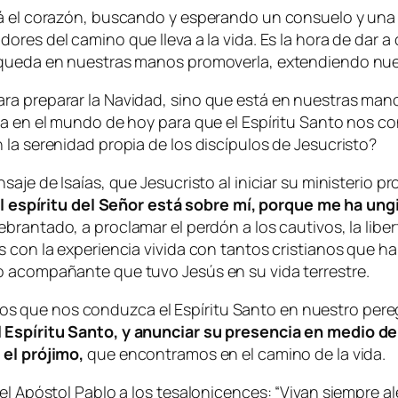
rá el corazón, buscando y esperando un consuelo y un
dores del camino que lleva a la vida. Es la hora de dar
 queda en nuestras manos promoverla, extendiendo nues
a preparar la Navidad, sino que está en nuestras manos
lta en el mundo de hoy para que el Espíritu Santo nos
 la serenidad propia de los discípulos de Jesucristo?
saje de Isaías, que Jesucristo al iniciar su ministerio 
l espíritu del Señor está sobre mí, porque me ha ung
brantado, a proclamar el perdón a los cautivos, la liber
 con la experiencia vivida con tantos cristianos que han
o acompañante que tuvo Jesús en su vida terrestre.
 que nos conduzca el Espíritu Santo en nuestro peregr
 Espíritu Santo, y anunciar su presencia en medio de 
 el prójimo,
que encontramos en el camino de la vida.
el Apóstol Pablo a los tesalonicences: “Vivan siempre al