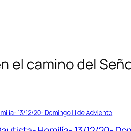
n el camino del Seño
autista- Homilía- 13/12/20- Dom