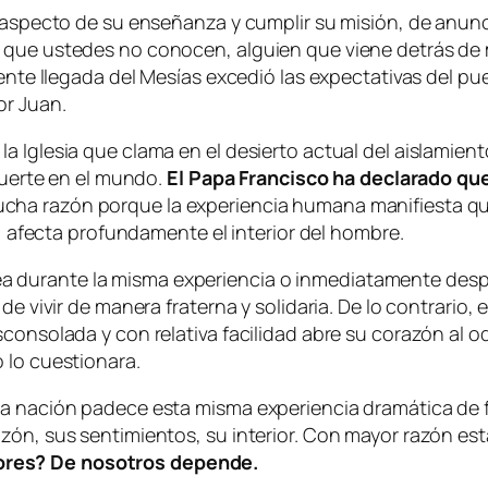
 aspecto de su enseñanza y cumplir su misión, de anuncia
 que ustedes no conocen, alguien que viene detrás de m
nente llegada del Mesías excedió las expectativas del p
or Juan.
a Iglesia que clama en el desierto actual del aislamien
 muerte en el mundo.
El Papa Francisco ha declarado qu
ucha razón porque la experiencia humana manifiesta que
l, afecta profundamente el interior del hombre.
durante la misma experiencia o inmediatamente despué
de vivir de manera fraterna y solidaria. De lo contrario,
consolada y con relativa facilidad abre su corazón al o
 lo cuestionara.
una nación padece esta misma experiencia dramática d
azón, sus sentimientos, su interior. Con mayor razón e
ores? De nosotros depende.