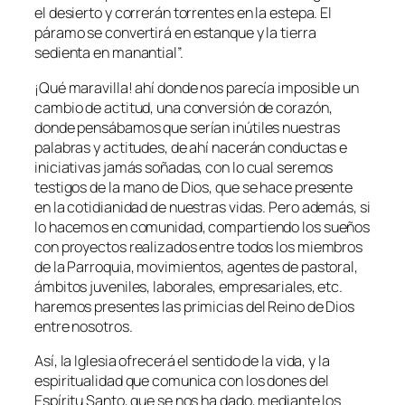
el desierto y correrán torrentes en la estepa. El
páramo se convertirá en estanque y la tierra
sedienta en manantial
”.
¡Qué maravilla! ahí donde nos parecía imposible un
cambio de actitud, una conversión de corazón,
donde pensábamos que serían inútiles nuestras
palabras y actitudes, de ahí nacerán conductas e
iniciativas jamás soñadas, con lo cual seremos
testigos de la mano de Dios, que se hace presente
en la cotidianidad de nuestras vidas. Pero además, si
lo hacemos en comunidad, compartiendo los sueños
con proyectos realizados entre todos los miembros
de la Parroquia, movimientos, agentes de pastoral,
ámbitos juveniles, laborales, empresariales, etc.
haremos presentes las primicias del Reino de Dios
entre nosotros.
Así, la Iglesia ofrecerá el sentido de la vida, y la
espiritualidad que comunica con los dones del
Espíritu Santo, que se nos ha dado, mediante los