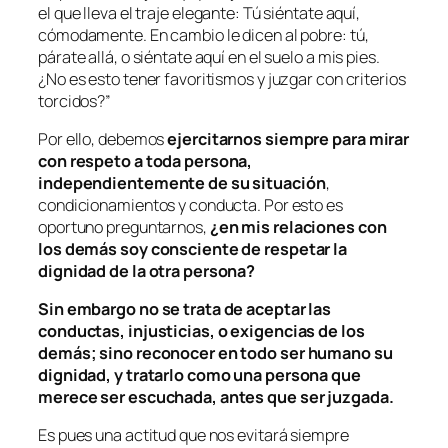
el que lleva el traje elegante: Tú siéntate aquí,
cómodamente. En cambio le dicen al pobre: tú,
párate allá, o siéntate aquí en el suelo a mis pies.
¿No es esto tener favoritismos y juzgar con criterios
torcidos?
”
Por ello, debemos
ejercitarnos siempre para mirar
con respeto a toda persona,
independientemente de su situación
,
condicionamientos y conducta. Por esto es
oportuno preguntarnos,
¿en mis relaciones con
los demás soy consciente de respetar la
dignidad de la otra persona?
Sin embargo no se trata de aceptar las
conductas, injusticias, o exigencias de los
demás; sino reconocer en todo ser humano su
dignidad, y tratarlo como una persona que
merece ser escuchada, antes que ser juzgada.
Es pues una actitud que nos evitará siempre