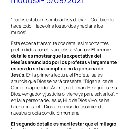
mudos»- 5/09/2021
“
Todos estaban asombrados y decían: ¡Qué bien lo
hace todo! Hace oír a los sordos y hablar a los
mudos
”.
Esta escena transmite dos detalles importantes,
pretendidos por el evangelista Marcos:
El primer
detalle es mostrar que la expectativa del
Mesías anunciado por los profetas y largamente
esperado se ha cumplido en la persona de
Jesús.
En la primera lectura el Profeta Isaías
anuncia que Dios se hará presente: “
Digan a los de
Corazón apocado: ¡Ánimo, no teman. He aquí que su
Dios, vengador y justiciero, viene ya para salvarlos
”. Y
en la la persona de Jesús, Hijo de Dios Vivo, se ha
hecho presente Dios en el mundo, asumiendo
nuestra propia condición humana.
El segundo detalle es manifestar que el milagro