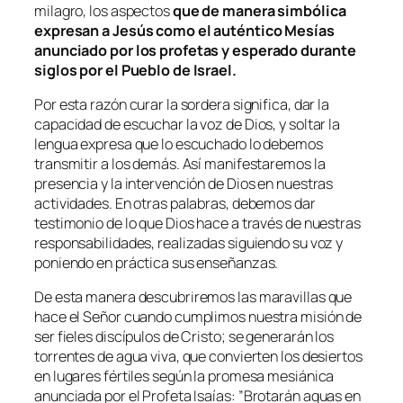
milagro, los aspectos
que de manera simbólica
expresan a Jesús como el auténtico Mesías
anunciado por los profetas y esperado durante
siglos por el Pueblo de Israel.
Por esta razón curar la sordera significa, dar la
capacidad de escuchar la voz de Dios, y soltar la
lengua expresa que lo escuchado lo debemos
transmitir a los demás. Así manifestaremos la
presencia y la intervención de Dios en nuestras
actividades. En otras palabras, debemos dar
testimonio de lo que Dios hace a través de nuestras
responsabilidades, realizadas siguiendo su voz y
poniendo en práctica sus enseñanzas.
De esta manera descubriremos las maravillas que
hace el Señor cuando cumplimos nuestra misión de
ser fieles discípulos de Cristo; se generarán los
torrentes de agua viva, que convierten los desiertos
en lugares fértiles según la promesa mesiánica
anunciada por el Profeta Isaías: ”
Brotarán aguas en