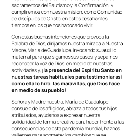
sacramentos del Bautismo y la Confirmación; y
cumpliremos con nuestra misión, como Comunidad
de discípulos de Cristo, en estos desafiantes
tiempos en los que nos ha tocado vivir.
Con estas buenas intenciones que provoca la
Palabra de Dios, dirijamos nuestra mirada a Nuestra
Madre, María de Guadalupe, invocando su auxilio
maternal para que sigamos sus pasos, y sepamos
reconocer la voz de Dios, en medio de nuestras
actividades y,
¡la presencia del Espíritu Santo en
nuestras tareas habituales para testimoniar así
como ella lo hizo, las maravillas, que Dios hace
en medio de su pueblo!
Señora y Madre nuestra, María de Guadalupe,
consuelo de los afligidos, abraza a todos tus hijos
atribulados, ayúdanos a expresar nuestra
solidaridad de forma creativa para hacer frente a las
consecuencias de esta pandemia mundial, haznos
valientes para acometer los cambios que se