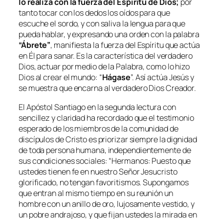
lo realiza con la fuerza del Espíritu de Dios;
por
tanto tocar con los dedos los oídos para que
escuche el sordo, y con saliva la lengua para que
pueda hablar, y expresando una orden con la palabra
“Ábrete”
, manifiesta la fuerza del Espíritu que actúa
en Él para sanar. Es la característica del verdadero
Dios, actuar por medio de la Palabra, como lo hizo
Dios al crear el mundo: “
Hágase
”. Así actúa Jesús y
se muestra que encarna al verdadero Dios Creador.
El Apóstol Santiago en la segunda lectura con
sencillez y claridad ha recordado que el testimonio
esperado de los miembros de la comunidad de
discípulos de Cristo es priorizar siempre la dignidad
de toda persona humana, independientemente de
sus condiciones sociales: “
Hermanos: Puesto que
ustedes tienen fe en nuestro Señor Jesucristo
glorificado, no tengan favoritismos. Supongamos
que entran al mismo tiempo en su reunión un
hombre con un anillo de oro, lujosamente vestido, y
un pobre andrajoso, y que fijan ustedes la mirada en