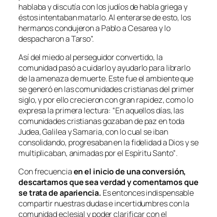
hablaba y discutía con los judíos de habla griega y
éstos intentaban matarlo. Al enterarse de esto, los
hermanos condujeron a Pablo a Cesarea y lo
despacharon a Tarso
”.
Así del miedo al perseguidor convertido, la
comunidad pasó a cuidarlo y ayudarlo para librarlo
de la amenaza de muerte. Este fue el ambiente que
se generó en las comunidades cristianas del primer
siglo, y por ello crecieron con gran rapidez, como lo
expresa la primera lectura: “
En aquellos días, las
comunidades cristianas gozaban de paz en toda
Judea, Galilea y Samaria, con lo cual se iban
consolidando, progresaban en la fidelidad a Dios y se
multiplicaban, animadas por el Espíritu Santo”
.
Con frecuencia
en el inicio de una conversión,
descartamos que sea verdad y comentamos que
se trata de apariencia.
Es entonces indispensable
compartir nuestras dudas e incertidumbres con la
comunidad eclesial y poder clarificar con el