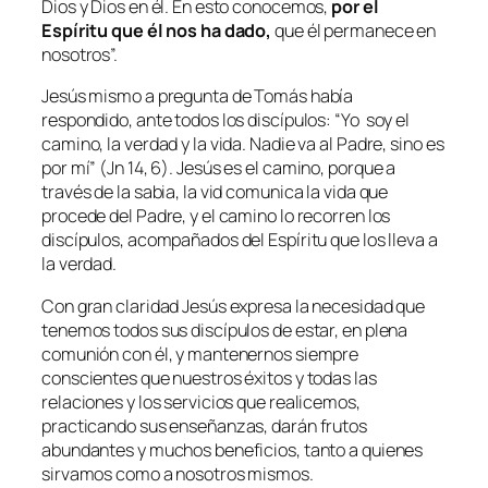
Dios y Dios en él. En esto conocemos,
por el
Espíritu que él nos ha dado,
que él permanece en
nosotros
”.
Jesús mismo a pregunta de Tomás había
respondido, ante todos los discípulos: “
Yo
soy el
camino, la verdad y la vida. Nadie va al Padre, sino es
por mí
” (Jn 14, 6). Jesús es el camino, porque a
través de la sabia, la vid comunica la vida que
procede del Padre, y el camino lo recorren los
discípulos, acompañados del Espíritu que los lleva a
la verdad.
Con gran claridad Jesús expresa la necesidad que
tenemos todos sus discípulos de estar, en plena
comunión con él, y mantenernos siempre
conscientes que nuestros éxitos y todas las
relaciones y los servicios que realicemos,
practicando sus enseñanzas, darán frutos
abundantes y muchos beneficios, tanto a quienes
sirvamos como a nosotros mismos.