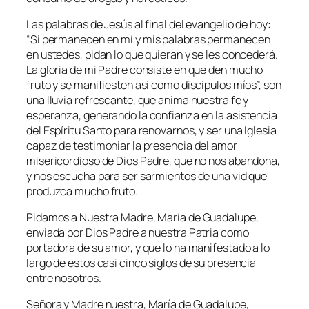
Las palabras de Jesús al final del evangelio de hoy:
“
Si permanecen en mí y mis palabras permanecen
en ustedes, pidan lo que quieran y se les concederá.
La gloria de mi Padre consiste en que den mucho
fruto y se manifiesten así como discípulos míos”, s
on
una lluvia refrescante, que anima nuestra fe y
esperanza, generando la confianza en la asistencia
del Espíritu Santo para renovarnos, y ser una Iglesia
capaz de testimoniar la presencia del amor
misericordioso de Dios Padre, que no nos abandona,
y nos escucha para ser sarmientos de una vid que
produzca mucho fruto.
Pidamos a Nuestra Madre, María de Guadalupe,
enviada por Dios Padre a nuestra Patria como
portadora de su amor, y que lo ha manifestado a lo
largo de estos casi cinco siglos de su presencia
entre nosotros.
Señora y Madre nuestra, María de Guadalupe,