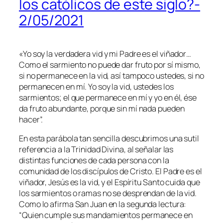
los católicos de este siglo?-
2/05/2021
«
Yo soy la verdadera vid y mi Padre es el viñador…
Como el sarmiento no puede dar fruto por sí mismo,
si no permanece en la vid, así tampoco ustedes, si no
permanecen en mí. Yo soy la vid, ustedes los
sarmientos; el que permanece en mí y yo en él, ése
da fruto abundante, porque sin mí nada pueden
hacer
”.
En esta parábola tan sencilla descubrimos una sutil
referencia a la Trinidad Divina, al señalar las
distintas funciones de cada persona con la
comunidad de los discípulos de Cristo. El Padre es el
viñador, Jesús es la vid, y el Espíritu Santo cuida que
los sarmientos o ramas no se desprendan de la vid.
Como lo afirma San Juan en la segunda lectura:
“
Quien cumple sus mandamientos permanece en