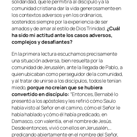
solidaridad, que le permitirá al discípulo y a la
comunidad cristiana dar la vida generosamente en
los contextos adversos y en los ordinarios,
sostenidos siempre por la experiencia de ser
amados y de amar al estilo de Dios Trinidad.
¿Cuál
ha sido mi actitud ante los casos adversos,
complejos y desafiantes?
En la primera lectura escuchamos precisamente
una situación adversa, bien resuelta por la
comunidad de Jerusalén, ante la llegada de Pablo, a
quien ubicaban como perseguidor de la comunidad,
y al tratar de unirse a los discípulos, todos le tenían
miedo,
porque no creían que se hubiera
convertido en discípulo:
“
Entonces, Bernabé lo
presentó a los apóstoles y les refirió cómo Saulo
había visto al Señor en el camino, cómo el Señor le
había hablado y cómo él había predicado, en
Damasco, con valentía, en el nombre de Jesús.
Desde entonces, vivió con ellos en Jerusalén,…
predicando abiertamente en el nombre del Señor,