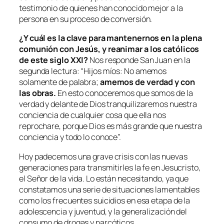
testimonio de quienes han conocido mejor a la
persona en su proceso de conversión.
¿Y cuál es la clave para mantenernos en la plena
comunión con Jesús, y reanimar a los católicos
de este siglo XXI?
Nos responde San Juan en la
segunda lectura: “
Hijos míos: No amemos
solamente de palabra;
amemos de verdad y con
las obras.
En esto conoceremos que somos de la
verdad y delante de Dios tranquilizaremos nuestra
conciencia de cualquier cosa que ella nos
reprochare, porque Dios es más grande que nuestra
conciencia y todo lo conoce
”.
Hoy padecemos una grave crisis con las nuevas
generaciones para transmitirles la fe en Jesucristo,
el Señor de la vida. Lo están necesitando, ya que
constatamos una serie de situaciones lamentables
como los frecuentes suicidios en esa etapa de la
adolescencia y juventud, y la generalización del
consumo de drogas y narcóticos.