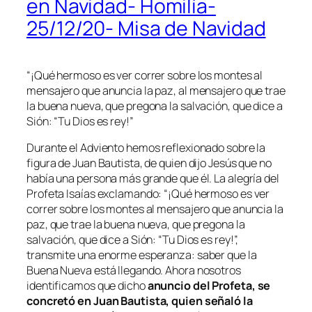
en Navidad- Homilía-
25/12/20- Misa de Navidad
“¡Qué hermoso es ver correr sobre los montes al
mensajero que anuncia la paz, al mensajero que trae
la buena nueva, que pregona la salvación, que dice a
Sión: “Tu Dios es rey!”
Durante el Adviento hemos reflexionado sobre la
figura de Juan Bautista, de quien dijo Jesús que no
había una persona más grande que él. La alegría del
Profeta Isaías exclamando: “¡Qué hermoso es ver
correr sobre los montes al mensajero que anuncia la
paz, que trae la buena nueva, que pregona la
salvación, que dice a Sión: “Tu Dios es rey!”,
transmite una enorme esperanza: saber que la
Buena Nueva está llegando. Ahora nosotros
identificamos que dicho
anuncio del Profeta, se
concretó en Juan Bautista, quien señaló la