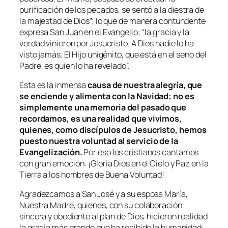
purificación de los pecados, se sentó a la diestra de
la majestad de Dios”; lo que de manera contundente
expresa San Juan en el Evangelio: “la gracia y la
verdad vinieron por Jesucristo. A Dios nadie lo ha
visto jamás. El Hijo unigénito, que está en el seno del
Padre, es quien lo ha revelado”.
Ésta es la inmensa
causa de nuestra alegría, que
se enciende y alimenta con la Navidad; no es
simplemente una memoria del pasado que
recordamos, es una realidad que vivimos,
quienes, como discípulos de Jesucristo, hemos
puesto nuestra voluntad al servicio de la
Evangelización.
Por eso los cristianos cantamos
con gran emoción: ¡Gloria Dios en el Cielo y Paz en la
Tierra a los hombres de Buena Voluntad!
Agradezcamos a San José y a su esposa María,
Nuestra Madre, quienes, con su colaboración
sincera y obediente al plan de Dios, hicieron realidad
la gracia más grande que ha recibido la humanidad: