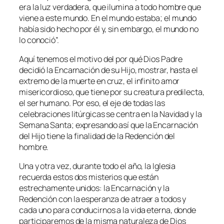
era la luz verdadera, que ilumina a todo hombre que
viene a este mundo. En el mundo estaba; el mundo
había sido hecho por él y, sin embargo, el mundo no
lo conoció”.
Aquí tenemos el motivo del por qué Dios Padre
decidió la Encarnación de su Hijo, mostrar, hasta el
extremo de la muerte en cruz, el infinito amor
misericordioso, que tiene por su creatura predilecta,
el ser humano. Por eso, el eje de todas las
celebraciones litúrgicas se centra en la Navidad y la
Semana Santa; expresando así que la Encarnación
del Hijo tiene la finalidad de la Redención del
hombre.
Una y otra vez, durante todo el año, la Iglesia
recuerda estos dos misterios que están
estrechamente unidos: la Encarnación y la
Redención con la esperanza de atraer a todos y
cada uno para conducirnos a la vida eterna, donde
participaremos de la misma naturaleza de Dios