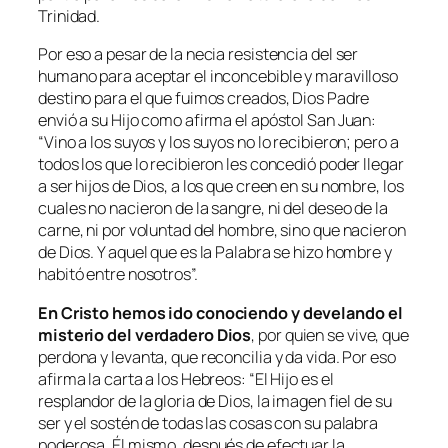
Trinidad.
Por eso a pesar de la necia resistencia del ser
humano para aceptar el inconcebible y maravilloso
destino para el que fuimos creados, Dios Padre
envió a su Hijo como afirma el apóstol San Juan:
“Vino a los suyos y los suyos no lo recibieron; pero a
todos los que lo recibieron les concedió poder llegar
a ser hijos de Dios, a los que creen en su nombre, los
cuales no nacieron de la sangre, ni del deseo de la
carne, ni por voluntad del hombre, sino que nacieron
de Dios. Y aquel que es la Palabra se hizo hombre y
habitó entre nosotros”.
En Cristo hemos ido conociendo y develando el
misterio del verdadero Dios
, por quien se vive, que
perdona y levanta, que reconcilia y da vida. Por eso
afirma la carta a los Hebreos: “El Hijo es el
resplandor de la gloria de Dios, la imagen fiel de su
ser y el sostén de todas las cosas con su palabra
poderosa. Él mismo, después de efectuar la