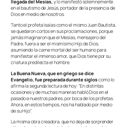
llegada del Mesías,
y lo manifestó solemnemente
en el bautismo de Jesús, portador de la presencia de
Dios en medio de nosotros.
Tanto el profeta Isaías como el mismo Juan Bautista,
se quedaron cortos en sus proclamaciones, porque
jamás imaginaron que el Mesías, mensajero del
Padre, fuera a ser el mismísimo Hijo de Dios,
asumiendo la carne mortal del ser humano para
manifestar el inmenso amor, que Dios tiene por su
criatura predilecta el hombre.
La Buena Nueva, que en griego se dice
Evangelio, fue preparada durante siglos
como lo
afirma la segunda lectura de hoy: “En distintas
ocasiones y de muchas maneras habló Dios en el
pasado a nuestros padres, por boca de los profetas.
Ahora, en estos tiempos, nos ha hablado por medio
de su Hijo”.
La misma obra creadora, que no deja de sorprender