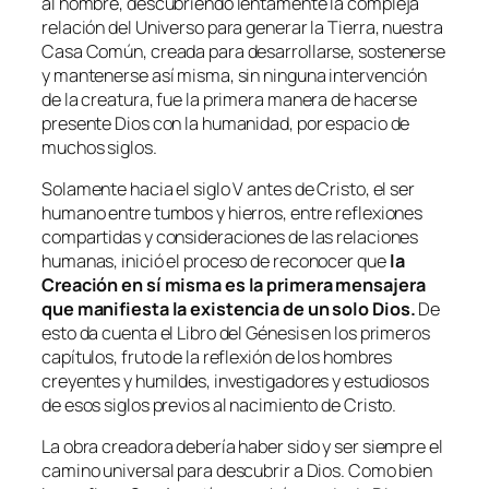
al hombre, descubriendo lentamente la compleja
relación del Universo para generar la Tierra, nuestra
Casa Común, creada para desarrollarse, sostenerse
y mantenerse así misma, sin ninguna intervención
de la creatura, fue la primera manera de hacerse
presente Dios con la humanidad, por espacio de
muchos siglos.
Solamente hacia el siglo V antes de Cristo, el ser
humano entre tumbos y hierros, entre reflexiones
compartidas y consideraciones de las relaciones
humanas, inició el proceso de reconocer que
la
Creación en sí misma es la primera mensajera
que manifiesta la existencia de un solo Dios.
De
esto da cuenta el Libro del Génesis en los primeros
capítulos, fruto de la reflexión de los hombres
creyentes y humildes, investigadores y estudiosos
de esos siglos previos al nacimiento de Cristo.
La obra creadora debería haber sido y ser siempre el
camino universal para descubrir a Dios. Como bien