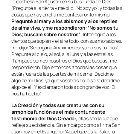
lo confiesa San Agustín en su búsqueda de Dios:
“Pregunté a la tierra y me dijo: ‘No soy yo’; y todas las
cosas que hay en ella me confesaron lo mismo.
Pregunté al mar y a los abismos y a los reptiles
de alma viva, y me respondieron: ‘No somos tu
Dios; búscale sobre nosotros’. I
nterrogué a los
vientos que soplan y el aire todo, con sus moradores,
me dijo: ‘Se engaña Anaxímenes: yo no soy tu Dios’.
Pregunté al cielo, al sol, a la luna y a las estrellas.
‘Tampoco somos nosotros el Dios que buscas’, me
respondieron. Dije entonces a todas las cosas que
están fuera de las puertas de mi carne: Decidme
algo de mi Dios, ya que vosotras no lo sois; decidme
algo de él’. Y exclamaron todas con grande voz: Él
nos ha hecho”.
La Creación y todas sus creaturas con su
armónica función es el más contundente
testimonio del Dios Creador,
ellas son la luz que
refleja su existencia. Sin embargo como afirma San
Juan hoy en el Evangelio: “Aquel que es la Palabra