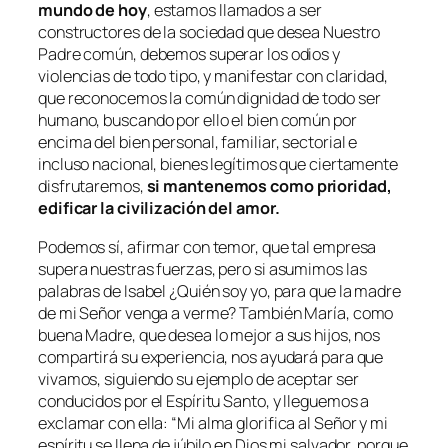
mundo de hoy
, estamos llamados a ser
constructores de la sociedad que desea Nuestro
Padre común, debemos superar los odios y
violencias de todo tipo, y manifestar con claridad,
que reconocemos la común dignidad de todo ser
humano, buscando por ello el bien común por
encima del bien personal, familiar, sectorial e
incluso nacional, bienes legítimos que ciertamente
disfrutaremos,
si mantenemos como prioridad,
edificar la civilización del amor.
Podemos sí, afirmar con temor, que tal empresa
supera nuestras fuerzas, pero si asumimos las
palabras de Isabel ¿Quién soy yo, para que la madre
de mi Señor venga a verme? También María, como
buena Madre, que desea lo mejor a sus hijos, nos
compartirá su experiencia, nos ayudará para que
vivamos, siguiendo su ejemplo de aceptar ser
conducidos por el Espíritu Santo, y lleguemos a
exclamar con ella:
“Mi alma glorifica al Señor y mi
espíritu se llena de júbilo en Dios mi salvador, porque