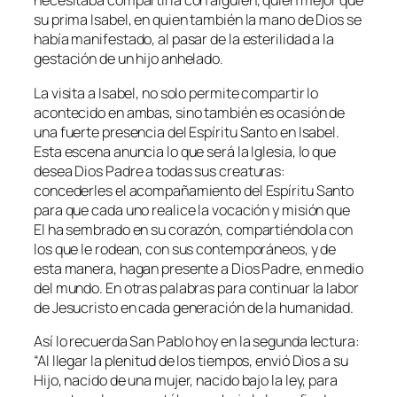
necesitaba compartirla con alguien, quién mejor que
su prima Isabel, en quien también la mano de Dios se
había manifestado, al pasar de la esterilidad a la
gestación de un hijo anhelado.
La visita a Isabel, no solo permite compartir lo
acontecido en ambas, sino también es ocasión de
una fuerte presencia del Espíritu Santo en Isabel.
Esta escena anuncia lo que será la Iglesia, lo que
desea Dios Padre a todas sus creaturas:
concederles el acompañamiento del Espíritu Santo
para que cada uno realice la vocación y misión que
El ha sembrado en su corazón, compartiéndola con
los que le rodean, con sus contemporáneos, y de
esta manera, hagan presente a Dios Padre, en medio
del mundo. En otras palabras para continuar la labor
de Jesucristo en cada generación de la humanidad.
Así lo recuerda San Pablo hoy en la segunda lectura:
“Al llegar la plenitud de los
tiempos, envió Dios a su
Hijo, nacido de una mujer, nacido bajo la ley, para