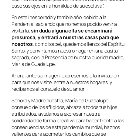
puso sus ojos en la humildad de su esclava”.
En este inesperado y terrible año, debido a la
Pandemia, sabiendo que no hemos podido venir a
visitarla,
sin duda alguna ella se encaminará
presurosa, y entrará a nuestras casas para que
nosotros
, como Isabel, quedemos llenos del Espíritu
Santo, y convirtamos nuestro hogar en una casita
sagrada, con la Presencia de nuestra querida madre,
María de Guadalupe.
Ahora, ante su Imagen, expresémosle la invitación
para que nos visite, entre a nuestros hogares, y
recibamos el consuelo de su amor.
Señora y Madre nuestra, María de Guadalupe,
consuelo de los afligidos, abraza a todos tus hijos
atribulados, ayúdanos a expresar nuestra
solidaridad de forma creativa para hacer frente a las
consecuencias de esta pandemia mundial, haznos
valientes para acometer los cambios que se