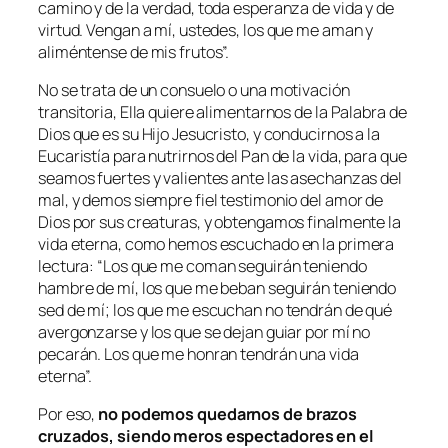
camino y de la verdad, toda esperanza de vida y de
virtud. Vengan a mí, ustedes, los que me aman y
aliméntense de mis frutos”.
No se trata de un consuelo o una motivación
transitoria, Ella quiere alimentarnos de la Palabra de
Dios que es su Hijo Jesucristo, y conducirnos a la
Eucaristía para nutrirnos del Pan de la vida, para que
seamos fuertes y valientes ante las asechanzas del
mal, y demos siempre fiel testimonio del amor de
Dios por sus creaturas, y obtengamos finalmente la
vida eterna, como hemos escuchado en la primera
lectura:
“Los que me coman seguirán teniendo
hambre de mí, los que me beban seguirán teniendo
sed de mí; los que me escuchan no tendrán de qué
avergonzarse y los que se dejan guiar por mí no
pecarán. Los que me honran tendrán una vida
eterna”.
Por eso,
no podemos quedarnos de brazos
cruzados, siendo meros espectadores en el