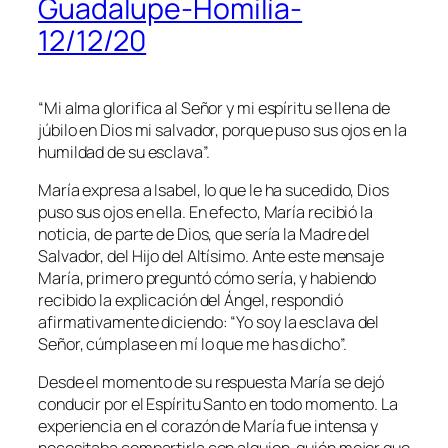
Guadalupe-Homilía-
12/12/20
“Mi alma glorifica al Señor y mi espíritu se llena de
júbilo en Dios mi salvador, porque puso sus ojos en la
humildad de su esclava”.
María expresa a Isabel, lo que le ha sucedido, Dios
puso sus ojos en ella. En efecto, María recibió la
noticia, de parte de Dios, que sería la Madre del
Salvador, del Hijo del Altísimo. Ante este mensaje
María, primero preguntó cómo sería, y habiendo
recibido la explicación del Ángel, respondió
afirmativamente diciendo:
“Yo soy la esclava del
Señor, cúmplase en mí lo que me has dicho”.
Desde el momento de su respuesta María se dejó
conducir por el Espíritu Santo en todo momento. La
experiencia en el corazón de María fue intensa y