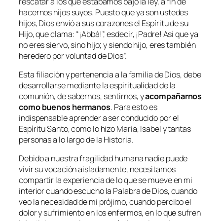
rescatar a los que estábamos bajo la ley, a fin de
hacernos hijos suyos. Puesto que ya son ustedes
hijos, Dios envió a sus corazones el Espíritu de su
Hijo, que clama: “¡Abbá!”, esdecir, ¡Padre! Así que ya
no eres siervo, sino hijo; y siendo hijo, eres también
heredero por voluntad de Dios”.
Esta filiación y pertenencia a la familia de Dios, debe
desarrollarse mediante la espiritualidad de la
comunión, de sabernos, sentirnos, y
acompañarnos
como buenos hermanos
. Para esto es
indispensable aprender a ser conducido por el
Espíritu Santo, como lo hizo María, Isabel y tantas
personas a lo largo de la Historia.
Debido a nuestra fragilidad humana nadie puede
vivir su vocación aisladamente, necesitamos
compartir la experiencia de lo que se mueve en mi
interior cuando escucho la Palabra de Dios, cuando
veo la necesidad de mi prójimo, cuando percibo el
dolor y sufrimiento en los enfermos, en lo que sufren