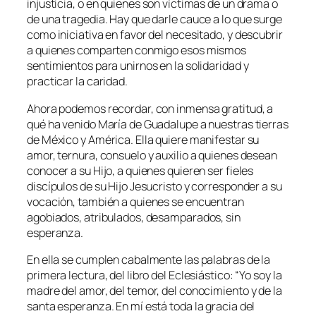
injusticia, o en quienes son víctimas de un drama o
de una tragedia. Hay que darle cauce a lo que surge
como iniciativa en favor del necesitado, y descubrir
a quienes comparten conmigo esos mismos
sentimientos para unirnos en la solidaridad y
practicar la caridad.
Ahora podemos recordar, con inmensa gratitud, a
qué ha venido María de Guadalupe a nuestras tierras
de México y América. Ella quiere manifestar su
amor, ternura, consuelo y auxilio a quienes desean
conocer a su Hijo, a quienes quieren ser fieles
discípulos de su Hijo Jesucristo y corresponder a su
vocación, también a quienes se encuentran
agobiados, atribulados, desamparados, sin
esperanza.
En ella se cumplen cabalmente las palabras de la
primera lectura, del libro del Eclesiástico: “Yo soy la
madre del amor, del temor, del conocimiento y de la
santa esperanza. En mí está toda la gracia del