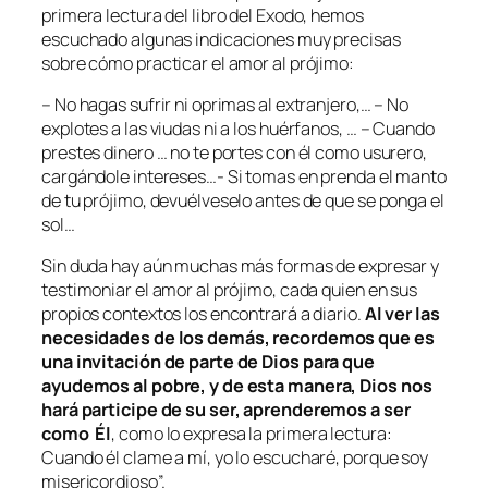
primera lectura del libro del Exodo, hemos
escuchado algunas indicaciones muy precisas
sobre cómo practicar el amor al prójimo:
– No hagas sufrir ni oprimas al extranjero,… – No
explotes a las viudas ni a los huérfanos, … – Cuando
prestes dinero … no te portes con él como usurero,
cargándole intereses…- Si tomas en prenda el manto
de tu prójimo, devuélveselo antes de que se ponga el
sol…
Sin duda hay aún muchas más formas de expresar y
testimoniar el amor al prójimo, cada quien en sus
propios contextos los encontrará a diario.
Al ver las
necesidades de los demás, recordemos que es
una invitación de parte de Dios para que
ayudemos al pobre, y de esta manera, Dios nos
hará participe de su ser, aprenderemos a ser
como Él
, como lo expresa la primera lectura:
Cuando él clame a mí, yo lo escucharé, porque soy
misericordioso”.