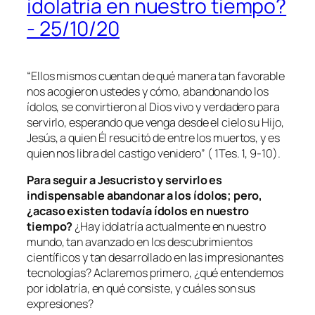
idolatría en nuestro tiempo?
- 25/10/20
“Ellos mismos cuentan de qué manera tan favorable
nos acogieron ustedes y cómo, abandonando los
ídolos, se convirtieron al Dios vivo y verdadero para
servirlo, esperando que venga desde el cielo su Hijo,
Jesús, a quien Él resucitó de entre los muertos, y es
quien nos libra del castigo venidero” ( 1Tes. 1, 9-10).
Para seguir a Jesucristo y servirlo es
indispensable abandonar a los ídolos; pero,
¿acaso existen todavía ídolos en nuestro
tiempo?
¿Hay idolatría actualmente en nuestro
mundo, tan avanzado en los descubrimientos
científicos y tan desarrollado en las impresionantes
tecnologías? Aclaremos primero, ¿qué entendemos
por idolatría, en qué consiste, y cuáles son sus
expresiones?