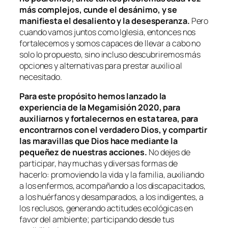
más complejos, cunde el desánimo, y se
manifiesta el desaliento y la desesperanza.
Pero
cuando vamos juntos como Iglesia, entonces nos
fortalecemos y somos capaces de llevar a cabo no
solo lo propuesto, sino incluso descubriremos más
opciones y alternativas para prestar auxilio al
necesitado.
Para este propósito hemos lanzado la
experiencia de la Megamisión 2020, para
auxiliarnos y fortalecernos en esta tarea, para
encontrarnos con el verdadero Dios, y compartir
las maravillas que Dios hace mediante la
pequeñez de nuestras acciones.
No dejes de
participar, hay muchas y diversas formas de
hacerlo: promoviendo la vida y la familia, auxiliando
a los enfermos, acompañando a los discapacitados,
a los huérfanos y desamparados, a los indigentes, a
los reclusos, generando actitudes ecológicas en
favor del ambiente; participando desde tus