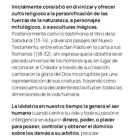
Inicialmente consistió en divinizar y ofrecer
culto religioso a la personificación de las
fuerzas de la naturaleza, a personajes
mitológicos, o a esculturas mágicas.
Posteriormente como lo testimonia el libro de la
Sabiduría (13-14), y diversos pasajes del Nuevo
Testamento, entre ellos San Pablo en la carta a los
Romanos (1,18-32); ahí expresa que la idolatría es el
pecado universal de los hombres que, en lugar de
reconocer al Creador a través de su creación,
cambiaron la gloria del Dios Incorruptible por una
representación de sus criaturas, trayendo como
consecuencia la decadente esclavitud en todas las
dimensiones de la vida humana.
La idolatría en nuestro tiempo la genera el ser
humano
cuando centra su vida y toda su pasión e
inteligencia en adquirir
dinero, poder, o placer
para poseer, controlar y obtener el dominio
sobre los demás a su arbitrio
, para dar