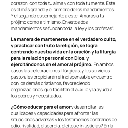
corazón, con toda tu alma y con toda tu mente. Este
es el más grande y el primero de los mandamientos.
Y el segundo es semejante a este: Amarás a tu
prójimo como a ti mismo. En estos dos
mandamientos se fundan toda la ley y los profetas”.
La manera de mantenerse en el verdadero culto,
y practicar con fruto la religión, se logra,
centrando nuestra vida en la oración y la liturgia
para la relación personal con Dios, y
ejercitándonos en el amor al prójimo.
En ambos
casos las celebraciones litúrgicas, y los servicios
pastorales propiciarán el indispensable encuentro
con los demás cristianos, favoreciendo
organizaciones, que faciliten el auxilio y la ayuda a
los pobres y necesitados.
¿Cómo educar para el amor
y desarrollar las
cualidades y capacidades para afrontar las
situaciones adversas y los testimonios contrarios de
odio, rivalidad, discordia, pleitos e injusticias? En la