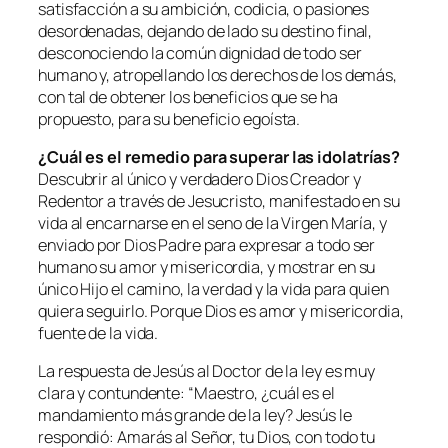
satisfacción a su ambición, codicia, o pasiones
desordenadas, dejando de lado su destino final,
desconociendo la común dignidad de todo ser
humano y, atropellando los derechos de los demás,
con tal de obtener los beneficios que se ha
propuesto, para su beneficio egoísta.
¿Cuál es el remedio para superar las idolatrías?
Descubrir al único y verdadero Dios Creador y
Redentor a través de Jesucristo, manifestado en su
vida al encarnarse en el seno de la Virgen María, y
enviado por Dios Padre para expresar a todo ser
humano su amor y misericordia, y mostrar en su
único Hijo el camino, la verdad y la vida para quien
quiera seguirlo. Porque Dios es amor y misericordia,
fuente de la vida.
La respuesta de Jesús al Doctor de la ley es muy
clara y contundente:
“Maestro, ¿cuál es el
mandamiento más grande de la ley? Jesús le
respondió: Amarás al Señor, tu Dios, con todo tu