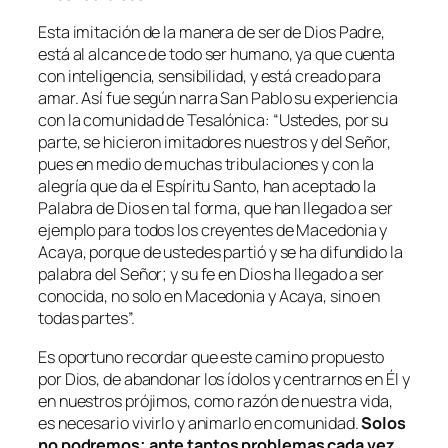
Esta imitación de la manera de ser de Dios Padre,
está al alcance de todo ser humano, ya que cuenta
con inteligencia, sensibilidad, y está creado para
amar. Así fue según narra San Pablo su experiencia
con la comunidad de Tesalónica: “Ustedes, por su
parte, se hicieron imitadores nuestros y del Señor,
pues en medio de muchas tribulaciones y con la
alegría que da el Espíritu Santo, han aceptado la
Palabra de Dios en tal forma, que han llegado a ser
ejemplo para todos los creyentes de Macedonia y
Acaya, porque de ustedes partió y se ha difundido la
palabra del Señor; y su fe en Dios ha llegado a ser
conocida, no solo en Macedonia y Acaya, sino en
todas partes”.
Es oportuno recordar que este camino propuesto
por Dios, de abandonar los ídolos y centrarnos en Él y
en nuestros prójimos, como razón de nuestra vida,
es necesario vivirlo y animarlo en comunidad.
Solos
no podremos; ante tantos problemas cada vez