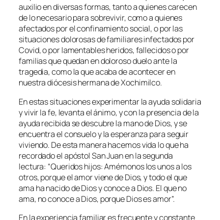
auxilio en diversas formas, tanto a quienes carecen
de lo necesario para sobrevivir, como a quienes
afectados por el confinamiento social, o por las
situaciones dolorosas de familiares infectados por
Covid, o por lamentables heridos, fallecidos o por
familias que quedan en doloroso duelo ante la
tragedia, como la que acaba de acontecer en
nuestra diócesis hermana de Xochimilco.
En estas situaciones experimentar la ayuda solidaria
y vivir la fe, levanta el ánimo, y con la presencia de la
ayuda recibida se descubre la mano de Dios, y se
encuentra el consuelo y la esperanza para seguir
viviendo. De esta manera hacemos vida lo que ha
recordado el apóstol San Juan en la segunda
lectura: “
Queridos hijos: Amémonos los unos a los
otros, porque el amor viene de Dios, y todo el que
ama ha nacido de Dios y conoce a Dios. El que no
ama, no conoce a Dios, porque Dios es amor
”.
En la experiencia familiar es frecuente y constante