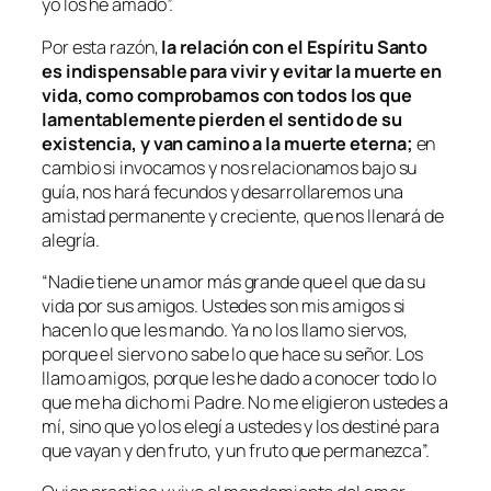
yo los he amado
”.
Por esta razón,
la relación con el Espíritu Santo
es indispensable para vivir y evitar la muerte en
vida, como comprobamos con todos los que
lamentablemente pierden el sentido de su
existencia, y van camino a la muerte eterna;
en
cambio si invocamos y nos relacionamos bajo su
guía, nos hará fecundos y desarrollaremos una
amistad permanente y creciente, que nos llenará de
alegría.
“
Nadie tiene un amor más grande que el que da su
vida por sus amigos. Ustedes son mis amigos si
hacen lo que les mando. Ya no los llamo siervos,
porque el siervo no sabe lo que hace su señor. Los
llamo amigos, porque les he dado a conocer todo lo
que me ha dicho mi Padre. No me eligieron ustedes a
mí, sino que yo los elegí a ustedes y los destiné para
que vayan y den fruto, y un fruto que permanezca
”.