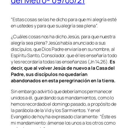
del Metro- 09/05/21
“
Estas cosas se las he dicho para que mi alegría esté
en ustedes y para que su alegría sea plena
”.
¿Cuáles cosas nos ha dicho Jesús, para que nuestra
alegría sea plena? Jesús había anunciado a sus
discípulos, que Dios Padre enviaría en su nombre, al
Espíritu Santo, Consolador, que él les enseñaría todo
y les recordaría todas las enseñanzas (Jn 14,26).
Es
decir, que al volver Jesús de nuevo a la Casa del
Padre, sus discípulos no quedarían
abandonados en esta peregrinación en la tierra.
Sin embargo advirtió que deberíamos permanecer
unidos a él, guardando sus mandamientos, como lo
hemos recordado el domingo pasado, a propósito de
la parábola de la Vid y los Sarmientos. Y en el
Evangelio de hoy ha expresado claramente: “
Éste es
mi mandamiento: ámense los unos a los otros como