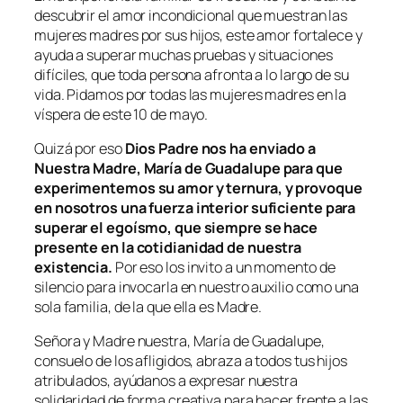
descubrir el amor incondicional que muestran las
mujeres madres por sus hijos, este amor fortalece y
ayuda a superar muchas pruebas y situaciones
difíciles, que toda persona afronta a lo largo de su
vida. Pidamos por todas las mujeres madres en la
víspera de este 10 de mayo.
Quizá por eso
Dios Padre nos ha enviado a
Nuestra Madre, María de Guadalupe para que
experimentemos su amor y ternura, y provoque
en nosotros una fuerza interior suficiente para
superar el egoísmo, que siempre se hace
presente en la cotidianidad de nuestra
existencia.
Por eso los invito a un momento de
silencio para invocarla en nuestro auxilio como una
sola familia, de la que ella es Madre.
Señora y Madre nuestra, María de Guadalupe,
consuelo de los afligidos, abraza a todos tus hijos
atribulados, ayúdanos a expresar nuestra
solidaridad de forma creativa para hacer frente a las