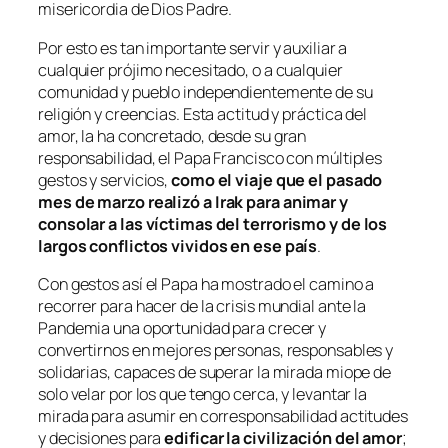
misericordia de Dios Padre.
Por esto es tan importante servir y auxiliar a
cualquier prójimo necesitado, o a cualquier
comunidad y pueblo independientemente de su
religión y creencias. Esta actitud y práctica del
amor, la ha concretado, desde su gran
responsabilidad, el Papa Francisco con múltiples
gestos y servicios,
como el viaje que el pasado
mes de
marzo realizó a Irak para animar y
consolar a las víctimas del terrorismo y de los
largos conflictos vividos en ese país
.
Con gestos así el Papa ha mostrado el camino a
recorrer para hacer de la crisis mundial ante la
Pandemia una oportunidad para crecer y
convertirnos en mejores personas, responsables y
solidarias, capaces de superar la mirada miope de
solo velar por los que tengo cerca, y levantar la
mirada para asumir en corresponsabilidad actitudes
y decisiones para
edificar la civilización del amor
;