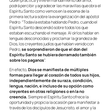
Quien practica y vive el mandamiento del amor,
podrá percibir y agradecer las maravillas que obra el
Espíritu Santo como vemos en la escena de la
primera lectura sobre la evangelización del apóstol
Pedro: “
Todavía estaba hablando Pedro, cuando el
Espíritu Santo descendió sobre todos los que
estaban escuchando el mensaje. Al oírlos hablar en
lenguas desconocidas y proclamar la grandeza de
Dios, los creyentes judíos que habían venido con
Pedro,
se sorprendieron de que el don del
Espíritu Santo se hubiera derramado también
sobre los paganos
”.
En efecto,
Dios se manifiesta de múltiples
formas para llegar al corazón de todos sus hijos,
independientemente de su raza, condición,
lengua, nación, e incluso de su opción como
creyentes en otras religiones o en la no
creencia.
Siempre el Espíritu Santo ofrece la
oportunidad y propicia la ocasión para manifestar a
través de los discípulos de Jesucristo, el amor y la