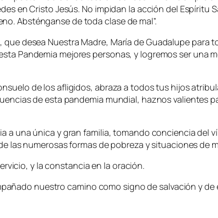
des en Cristo Jesús. No impidan la acción del Espíritu S
no. Absténganse de toda clase de mal”.
a, que desea Nuestra Madre, María de Guadalupe para t
 esta Pandemia mejores personas, y logremos ser una m
suelo de los afligidos, abraza a todos tus hijos atribu
ecuencias de esta pandemia mundial, haznos valientes 
a a una única y gran familia, tomando conciencia del v
a de las numerosas formas de pobreza y situaciones de mi
ervicio, y la constancia en la oración.
añado nuestro camino como signo de salvación y de e