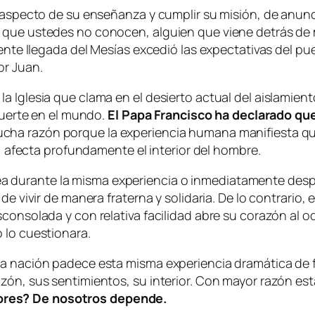
 aspecto de su enseñanza y cumplir su misión, de anuncia
 que ustedes no conocen, alguien que viene detrás de m
nente llegada del Mesías excedió las expectativas del p
or Juan.
a Iglesia que clama en el desierto actual del aislamien
 muerte en el mundo.
El Papa Francisco ha declarado qu
ucha razón porque la experiencia humana manifiesta que
l, afecta profundamente el interior del hombre.
durante la misma experiencia o inmediatamente despué
de vivir de manera fraterna y solidaria. De lo contrario,
consolada y con relativa facilidad abre su corazón al o
 lo cuestionara.
una nación padece esta misma experiencia dramática d
azón, sus sentimientos, su interior. Con mayor razón e
ores? De nosotros depende.