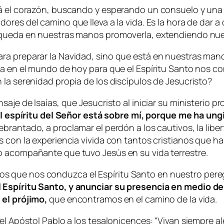
rá el corazón, buscando y esperando un consuelo y un
dores del camino que lleva a la vida. Es la hora de dar
 queda en nuestras manos promoverla, extendiendo nues
a preparar la Navidad, sino que está en nuestras manos
lta en el mundo de hoy para que el Espíritu Santo nos
 la serenidad propia de los discípulos de Jesucristo?
saje de Isaías, que Jesucristo al iniciar su ministerio 
l espíritu del Señor está sobre mí, porque me ha ung
brantado, a proclamar el perdón a los cautivos, la liber
 con la experiencia vivida con tantos cristianos que han
o acompañante que tuvo Jesús en su vida terrestre.
 que nos conduzca el Espíritu Santo en nuestro peregr
 Espíritu Santo, y anunciar su presencia en medio de 
 el prójimo,
que encontramos en el camino de la vida.
el Apóstol Pablo a los tesalonicences: “Vivan siempre al