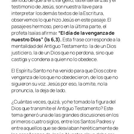
testimonio de Jesús, son nuestra llave para
interpretar los demás textos de la Escritura,
observemos lo que hizo Jesús en este pasaje. El
pasaje es hermoso, pero en la última parte, el
profeta Isaías afirma
: “El día de la venganza de
nuestro Dios” (Is 6,3).
Esta frase corresponde a la
mentalidad del Antiguo Testamento: la de un Dios
justiciero, la de un Dios que no perdona, sino que
castiga y condena a quien no lo obedece.
El Espíritu Santo no ha venido para que Dios cobre
venganza de los que no obedecieron, de los que no
siguieron su voz. Jesús por eso, la omite, no la
pronuncia, la deja de lado.
¿Cuántas veces, quizá, yo he tomado la figura del
Dios que transmite el Antiguo Testamento? Este
tema generó una de las grandes discusiones en los
primeros cuatro siglos, entre los Santos Padres y
entre aquellos que se desviaban heréticamente de