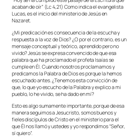
“
Hoy se ha cumplido este pasaje de la Escritura que
acaban de oír
” (Lc 4,21) Como indica el evangelista
Lucas, es el inicio del ministerio de Jesús en
Nazaret.
¿Mi predicación es consecuencia de la escucha y
respuesta a la voz de Dios? ¿O por el contrario, es un
mensaje conceptual y teórico, aprendido pero no
vivido? Jesús se expresa convencido de que esa
palabra que ha proclamado el profeta Isaías se
cumple en Él. Cuando nosotros proclamamos y
predicamos la Palabra de Dios es porque la hemos
escuchado antes. ¿Tenemos esta convicción de
que, lo que yo escucho de la Palabra y explico a mi
pueblo, lo he vivido, se ha dado en mí?
Esto es algo sumamente importante, porque de esa
manera seguimos a Jesucristo, somos buenos y
fieles discípulos de Cristo en el ministerio para el
que Él nos llamó y ustedes y yo respondimos “Señor,
sí quiero”.