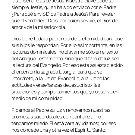
las enseñanzas de Jesús. Nuestra clave debe ser
siempre Jesús, quien ha sido enviado por el Padre.
¿Para qué envió Dios Padre a Jesús? Para revelar
que el verdadero Dios, por quien se vive, el Dios del
amor y de la misericordia.
Dios tiene toda la paciencia de la eternidad para que
sus hijos le respondan. Por ello es importante, en las
lecturas dominicales, no clavarme sólo en el texto
del Antiguo Testamento, sino que el faro de luz sea
la lectura del Evangelio. Por eso está así establecido
el orden en la sagrada Liturgia, para que yo
interprete, a la luz del Evangelio, a la luz de las
actitudes y enseñanzas de Jesucristo, las
situaciones y comportamientos que yo observo en
medio de mi comunidad.
Pidamos al Padre su luz y renovemos nuestras
promesas sacerdotales con conﬁanza; no
tengamos miedo. Él está para ayudarnos; por eso
nos concede una y otra vez el Espíritu Santo.