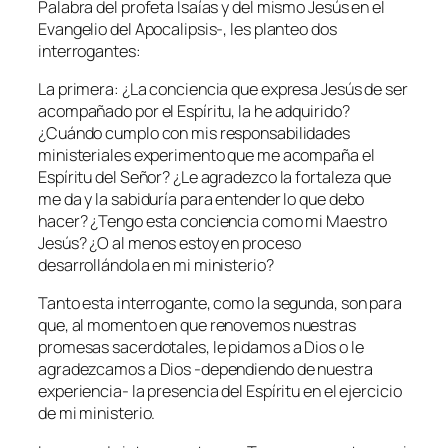
Palabra del profeta Isaías y del mismo Jesús en el
Evangelio del Apocalipsis-, les planteo dos
interrogantes:
La primera: ¿La conciencia que expresa Jesús de ser
acompañado por el Espíritu, la he adquirido?
¿Cuándo cumplo con mis responsabilidades
ministeriales experimento que me acompaña el
Espíritu del Señor? ¿Le agradezco la fortaleza que
me da y la sabiduría para entender lo que debo
hacer? ¿Tengo esta conciencia como mi Maestro
Jesús? ¿O al menos estoy en proceso
desarrollándola en mi ministerio?
Tanto esta interrogante, como la segunda, son para
que, al momento en que renovemos nuestras
promesas sacerdotales, le pidamos a Dios o le
agradezcamos a Dios -dependiendo de nuestra
experiencia- la presencia del Espíritu en el ejercicio
de mi ministerio.