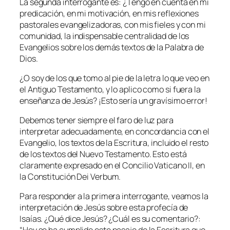
La segunda interrogante es: ¿Tengo en cuenta en mi
predicación, en mi motivación, en mis reflexiones
pastorales evangelizadoras, con mis fieles y con mi
comunidad, la indispensable centralidad de los
Evangelios sobre los demás textos de la Palabra de
Dios.
¿O soy de los que tomo al pie de la letra lo que veo en
el Antiguo Testamento, y lo aplico como si fuera la
enseñanza de Jesús? ¡Esto sería un gravísimo error!
Debemos tener siempre el faro de luz para
interpretar adecuadamente, en concordancia con el
Evangelio, los textos de la Escritura, incluido el resto
de los textos del Nuevo Testamento. Esto está
claramente expresado en el Concilio Vaticano II, en
la Constitución
Dei Verbum.
Para responder a la primera interrogante, veamos la
interpretación de Jesús sobre esta profecía de
Isaías. ¿Qué dice Jesús? ¿Cuál es su comentario?: