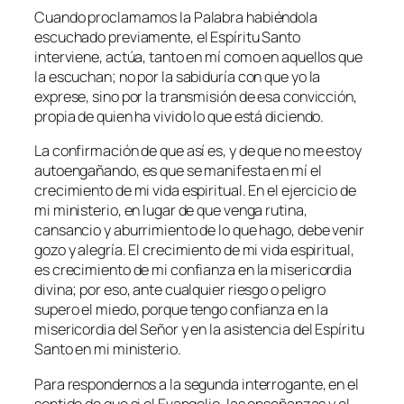
Cuando proclamamos la Palabra habiéndola
escuchado previamente, el Espíritu Santo
interviene, actúa, tanto en mí como en aquellos que
la escuchan; no por la sabiduría con que yo la
exprese, sino por la transmisión de esa convicción,
propia de quien ha vivido lo que está diciendo.
La confirmación de que así es, y de que no me estoy
autoengañando, es que se manifesta en mí el
crecimiento de mi vida espiritual. En el ejercicio de
mi ministerio, en lugar de que venga rutina,
cansancio y aburrimiento de lo que hago, debe venir
gozo y alegría. El crecimiento de mi vida espiritual,
es crecimiento de mi confianza en la misericordia
divina; por eso, ante cualquier riesgo o peligro
supero el miedo, porque tengo confianza en la
misericordia del Señor y en la asistencia del Espíritu
Santo en mi ministerio.
Para respondernos a la segunda interrogante, en el
sentido de que si el Evangelio, las enseñanzas y el