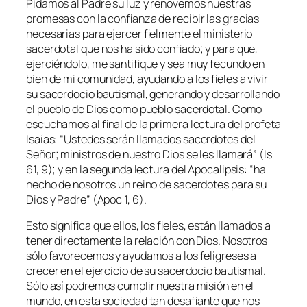
Pidamos al Padre su luz y renovemos nuestras
promesas con la conﬁanza de recibir las gracias
necesarias para ejercer ﬁelmente el ministerio
sacerdotal que nos ha sido conﬁado; y para que,
ejerciéndolo, me santiﬁque y sea muy fecundo en
bien de mi comunidad, ayudando a los ﬁeles a vivir
su sacerdocio bautismal, generando y desarrollando
el pueblo de Dios como pueblo sacerdotal. Como
escuchamos al ﬁnal de la primera lectura del profeta
Isaías: “
Ustedes serán llamados sacerdotes del
Señor; ministros de nuestro Dios se les llamará
” (Is
61, 9); y en la segunda lectura del Apocalipsis: “
ha
hecho de nosotros un reino de sacerdotes para su
Dios y Padre
” (Apoc 1, 6).
Esto signiﬁca que ellos, los ﬁeles, están llamados a
tener directamente la relación con Dios. Nosotros
sólo favorecemos y ayudamos a los feligreses a
crecer en el ejercicio de su sacerdocio bautismal.
Sólo así podremos cumplir nuestra misión en el
mundo, en esta sociedad tan desaﬁante que nos