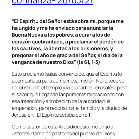
confianza- 26/03/21
“El Espíritu del Señor está sobre mí, porque me
ha ungido y me ha enviado para anunciar la
Buena Nueva a los pobres, a curar a los de
corazón quebrantado, a proclamar el perdón de
los cautivos, la libertad a los prisioneros, y
pregonar el año de gracia del Señor, el día de la
venganza de nuestro Dios” (Is 61, 1-3)
Esto proclamó Isaías convencido, que el Espíritu lo
acompañaba para cumplir esa misión. No le tocó ver
reconstruido el templo y la ciudad de Jerusalén; pero
sí saber que llegaban las primeras migraciones con
esa intención y aprobación de la autoridad, el
emperador, para reconstruir el templo y la ciudad de
Jerusalén. ¡El Espíritu estaba con él!
Como pastor de esta Arquidiócesis, me dirijo a
ustedes -también pastores del pueblo de Dios y