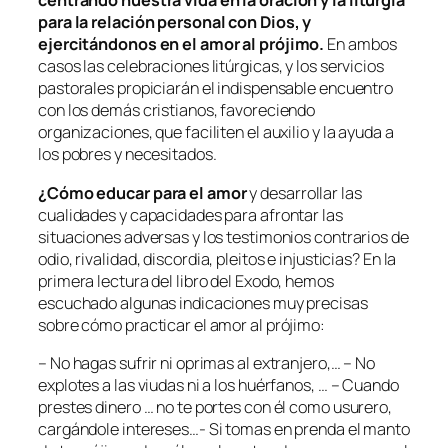
centrando nuestra vida en la oración y la liturgia
para la relación personal con Dios, y
ejercitándonos en el amor al prójimo.
En ambos
casos las celebraciones litúrgicas, y los servicios
pastorales propiciarán el indispensable encuentro
con los demás cristianos, favoreciendo
organizaciones, que faciliten el auxilio y la ayuda a
los pobres y necesitados.
¿Cómo educar para el amor
y desarrollar las
cualidades y capacidades para afrontar las
situaciones adversas y los testimonios contrarios de
odio, rivalidad, discordia, pleitos e injusticias? En la
primera lectura del libro del Exodo, hemos
escuchado algunas indicaciones muy precisas
sobre cómo practicar el amor al prójimo:
– No hagas sufrir ni oprimas al extranjero,… – No
explotes a las viudas ni a los huérfanos, … – Cuando
prestes dinero … no te portes con él como usurero,
cargándole intereses…- Si tomas en prenda el manto