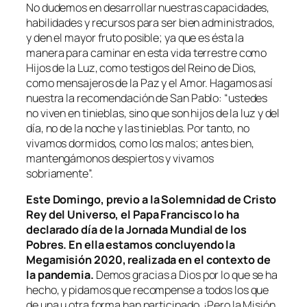
No dudemos en desarrollar nuestras capacidades,
habilidades y recursos para ser bien administrados,
y den el mayor fruto posible; ya que es ésta la
manera para caminar en esta vida terrestre como
Hijos de la Luz, como testigos del Reino de Dios,
como mensajeros de la Paz y el Amor. Hagamos así
nuestra la recomendación de San Pablo: “ustedes
no viven en tinieblas, sino que son hijos de la luz y del
día, no de la noche y las tinieblas. Por tanto, no
vivamos dormidos, como los malos; antes bien,
mantengámonos despiertos y vivamos
sobriamente”.
Este Domingo, previo a la Solemnidad de Cristo
Rey del Universo, el Papa Francisco lo ha
declarado día de la Jornada Mundial de los
Pobres. En ella estamos concluyendo la
Megamisión 2020, realizada en el contexto de
la pandemia.
Demos gracias a Dios por lo que se ha
hecho, y pidamos que recompense a todos los que
de una u otra forma han participado. ¡Pero la Misión