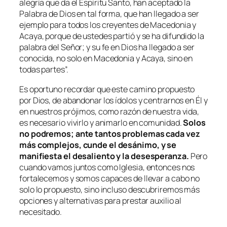
alegría que da el Espíritu Santo, han aceptado la
Palabra de Dios en tal forma, que han llegado a ser
ejemplo para todos los creyentes de Macedonia y
Acaya, porque de ustedes partió y se ha difundido la
palabra del Señor; y su fe en Dios ha llegado a ser
conocida, no solo en Macedonia y Acaya, sino en
todas partes”.
Es oportuno recordar que este camino propuesto
por Dios, de abandonar los ídolos y centrarnos en Él y
en nuestros prójimos, como razón de nuestra vida,
es necesario vivirlo y animarlo en comunidad.
Solos
no podremos; ante tantos problemas cada vez
más complejos, cunde el desánimo, y se
manifiesta el desaliento y la desesperanza.
Pero
cuando vamos juntos como Iglesia, entonces nos
fortalecemos y somos capaces de llevar a cabo no
solo lo propuesto, sino incluso descubriremos más
opciones y alternativas para prestar auxilio al
necesitado.