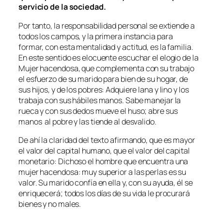
servicio de la sociedad.
Por tanto, la responsabilidad personal se extiende a
todos los campos, y la primera instancia para
formar, con esta mentalidad y actitud, es la familia.
En este sentido es elocuente escuchar el elogio de la
Mujer hacendosa, que complementa con su trabajo
el esfuerzo de su marido para bien de su hogar, de
sus hijos, y de los pobres: Adquiere lana y lino y los
trabaja con sus hábiles manos. Sabe manejar la
rueca y con sus dedos mueve el huso; abre sus
manos al pobre y las tiende al desvalido.
De ahí la claridad del texto afirmando, que es mayor
el valor del capital humano, que el valor del capital
monetario: Dichoso el hombre que encuentra una
mujer hacendosa: muy superior a las perlas es su
valor. Su marido confía en ella y, con su ayuda, él se
enriquecerá; todos los días de su vida le procurará
bienes y no males.