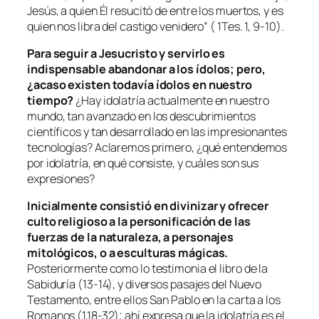
Jesús, a quien Él resucitó de entre los muertos, y es
quien nos libra del castigo venidero” ( 1Tes. 1, 9-10).
Para seguir a Jesucristo y servirlo es
indispensable abandonar a los ídolos; pero,
¿acaso existen todavía ídolos en nuestro
tiempo?
¿Hay idolatría actualmente en nuestro
mundo, tan avanzado en los descubrimientos
científicos y tan desarrollado en las impresionantes
tecnologías? Aclaremos primero, ¿qué entendemos
por idolatría, en qué consiste, y cuáles son sus
expresiones?
Inicialmente consistió en divinizar y ofrecer
culto religioso a la personificación de las
fuerzas de la naturaleza, a personajes
mitológicos, o a esculturas mágicas.
Posteriormente como lo testimonia el libro de la
Sabiduría (13-14), y diversos pasajes del Nuevo
Testamento, entre ellos San Pablo en la carta a los
Romanos (1,18-32); ahí expresa que la idolatría es el