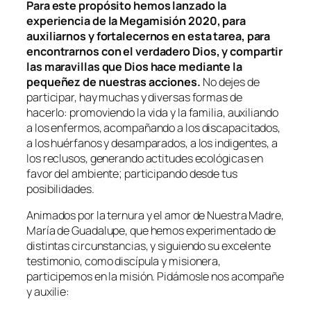
Para este propósito hemos lanzado la
experiencia de la Megamisión 2020, para
auxiliarnos y fortalecernos en esta tarea, para
encontrarnos con el verdadero Dios, y compartir
las maravillas que Dios hace mediante la
pequeñez de nuestras acciones.
No dejes de
participar, hay muchas y diversas formas de
hacerlo: promoviendo la vida y la familia, auxiliando
a los enfermos, acompañando a los discapacitados,
a los huérfanos y desamparados, a los indigentes, a
los reclusos, generando actitudes ecológicas en
favor del ambiente; participando desde tus
posibilidades.
Animados por la ternura y el amor de Nuestra Madre,
María de Guadalupe, que hemos experimentado de
distintas circunstancias, y siguiendo su excelente
testimonio, como discípula y misionera,
participemos en la misión. Pidámosle nos acompañe
y auxilie: