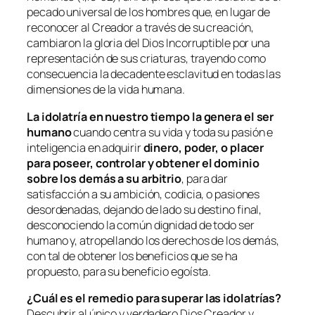
pecado universal de los hombres que, en lugar de
reconocer al Creador a través de su creación,
cambiaron la gloria del Dios Incorruptible por una
representación de sus criaturas, trayendo como
consecuencia la decadente esclavitud en todas las
dimensiones de la vida humana.
La idolatría en nuestro tiempo la genera el ser
humano
cuando centra su vida y toda su pasión e
inteligencia en adquirir
dinero, poder, o placer
para poseer, controlar y obtener el dominio
sobre los demás a su arbitrio
, para dar
satisfacción a su ambición, codicia, o pasiones
desordenadas, dejando de lado su destino final,
desconociendo la común dignidad de todo ser
humano y, atropellando los derechos de los demás,
con tal de obtener los beneficios que se ha
propuesto, para su beneficio egoísta.
¿Cuál es el remedio para superar las idolatrías?
Descubrir al único y verdadero Dios Creador y