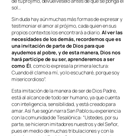
de tu prójimo, devuélveselo antes de que se ponga el
sol…
Sin duda hay aún muchas más formas de expresar y
testimoniar el amor al prójimo, cada quien en sus
propios contextos los encontrará a diario.
Al ver las
necesidades de los demás, recordemos que es
una invitación de parte de Dios para que
ayudemos al pobre, y de esta manera, Dios nos
hará participe de su ser, aprenderemos a ser
como Él
, como lo expresa la primera lectura:
Cuando él clame a mí, yo lo escucharé, porque soy
misericordioso”.
Esta imitación de la manera de ser de Dios Padre,
está al alcance de todo ser humano, ya que cuenta
con inteligencia, sensibilidad, y está creado para
amar. Así fue según narra San Pablo su experiencia
con la comunidad de Tesalónica: “Ustedes, por su
parte, se hicieron imitadores nuestros y del Señor,
pues en medio de muchas tribulaciones y con la