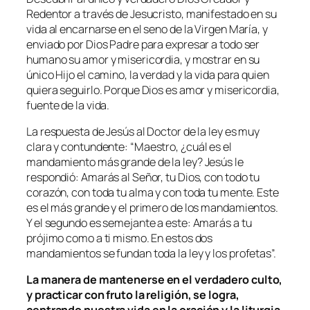
Redentor a través de Jesucristo, manifestado en su
vida al encarnarse en el seno de la Virgen María, y
enviado por Dios Padre para expresar a todo ser
humano su amor y misericordia, y mostrar en su
único Hijo el camino, la verdad y la vida para quien
quiera seguirlo. Porque Dios es amor y misericordia,
fuente de la vida.
La respuesta de Jesús al Doctor de la ley es muy
clara y contundente:
“Maestro, ¿cuál es el
mandamiento más grande de la ley? Jesús le
respondió: Amarás al Señor, tu Dios, con todo tu
corazón, con toda tu alma y con toda tu mente. Este
es el más grande y el primero de los mandamientos.
Y el segundo es semejante a este: Amarás a tu
prójimo como a ti mismo. En estos dos
mandamientos se fundan toda la ley y los profetas”.
La manera de mantenerse en el verdadero culto,
y practicar con fruto la religión, se logra,