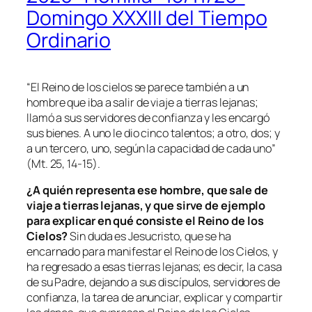
Domingo XXXIII del Tiempo
Ordinario
“El Reino de los cielos se parece también a un
hombre que iba a salir de viaje a tierras lejanas;
llamó a sus servidores de confianza y les encargó
sus bienes. A uno le dio cinco talentos; a otro, dos; y
a un tercero, uno, según la capacidad de cada uno”
(Mt. 25, 14-15).
¿A quién representa ese hombre, que sale de
viaje a tierras lejanas, y que sirve de ejemplo
para explicar en qué consiste el Reino de los
Cielos?
Sin duda es Jesucristo, que se ha
encarnado para manifestar el Reino de los Cielos, y
ha regresado a esas tierras lejanas; es decir, la casa
de su Padre, dejando a sus discípulos, servidores de
confianza, la tarea de anunciar, explicar y compartir