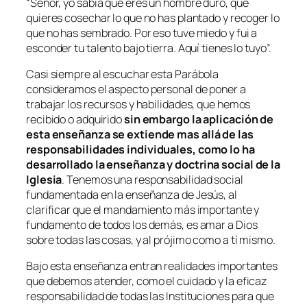
“Señor, yo sabía que eres un hombre duro, que
quieres cosechar lo que no has plantado y recoger lo
que no has sembrado. Por eso tuve miedo y fui a
esconder tu talento bajo tierra. Aquí tienes lo tuyo”.
Casi siempre al escuchar esta Parábola
consideramos el aspecto personal de poner a
trabajar los recursos y habilidades, que hemos
recibido o adquirido
sin embargo la aplicación de
esta enseñanza se extiende mas allá de las
responsabilidades individuales, como lo ha
desarrollado la enseñanza y doctrina social de la
Iglesia
. Tenemos una responsabilidad social
fundamentada en la enseñanza de Jesús, al
clarificar que el mandamiento más importante y
fundamento de todos los demás, es amar a Dios
sobre todas las cosas, y al prójimo como a tí mismo.
Bajo esta enseñanza entran realidades importantes
que debemos atender, como el cuidado y la eficaz
responsabilidad de todas las Instituciones para que