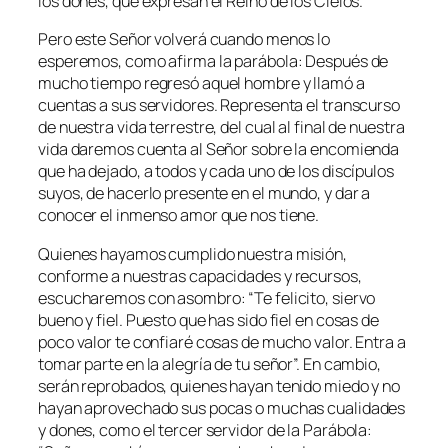
los dones, que expresan el Reino de los Cielos.
Pero este Señor volverá cuando menos lo
esperemos, como afirma la parábola: Después de
mucho tiempo regresó aquel hombre y llamó a
cuentas a sus servidores. Representa el transcurso
de nuestra vida terrestre, del cual al final de nuestra
vida daremos cuenta al Señor sobre la encomienda
que ha dejado, a todos y cada uno de los discípulos
suyos, de hacerlo presente en el mundo, y dar a
conocer el inmenso amor que nos tiene.
Quienes hayamos cumplido nuestra misión,
conforme a nuestras capacidades y recursos,
escucharemos con asombro: “Te felicito, siervo
bueno y fiel. Puesto que has sido fiel en cosas de
poco valor te confiaré cosas de mucho valor. Entra a
tomar parte en la alegría de tu señor”. En cambio,
serán reprobados, quienes hayan tenido miedo y no
hayan aprovechado sus pocas o muchas cualidades
y dones, como el tercer servidor de la Parábola: