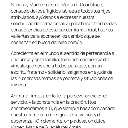
Señora y Madre nuestra, María de Guadalupe,
consuelo de los afligidos, abraza a todos tus hijos
atribulados, ayúdanos a expresar nuestra
solidaridad de forma creativa para hacer frente a las
consecuencias de esta pandemia mundial, haznos
valientes para acometer los cambios que se
necesitan en busca del bien común.
Acrecienta en el mundo el sentido de pertenencia a
una única y gran familia, tomando conciencia del
vínculo que nos une a todos, para que, con un
espíritu fraterno y solidario, salgamos en ayuda de
las numerosas formas de pobreza y situaciones de
miseria.
Anima la firmeza en la fe, la perseverancia en el
servicio, y la constancia en la oración. Nos
encomendamos a Ti, que siempre has acompañado
nuestro camino como signo de salvación y de
esperanza. ¡Oh clemente, oh piadosa, oh dulce
Virgen, María de Guadalupe! Amén.