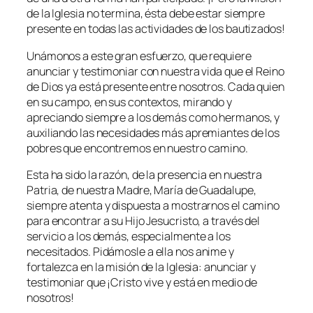
de la Iglesia no termina, ésta debe estar siempre
presente en todas las actividades de los bautizados!
Unámonos a este gran esfuerzo, que requiere
anunciar y testimoniar con nuestra vida que el Reino
de Dios ya está presente entre nosotros. Cada quien
en su campo, en sus contextos, mirando y
apreciando siempre a los demás como hermanos, y
auxiliando las necesidades más apremiantes de los
pobres que encontremos en nuestro camino.
Esta ha sido la razón, de la presencia en nuestra
Patria, de nuestra Madre, María de Guadalupe,
siempre atenta y dispuesta a mostrarnos el camino
para encontrar a su Hijo Jesucristo, a través del
servicio a los demás, especialmente a los
necesitados.
Pidámosle a ella nos anime y
fortalezca en la misión de la Iglesia: anunciar y
testimoniar que ¡Cristo vive y está en medio de
nosotros!