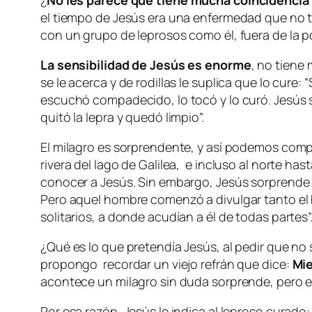
¿
No les parece que tiene mucha coincidencia 
el tiempo de Jesús era una enfermedad que no te
con un grupo de leprosos como él, fuera de la p
La sensibilidad de Jesús es enorme
, no tiene
se le acerca y de rodillas le suplica que lo cure: “
escuchó compadecido, lo tocó y lo curó.
Jesús 
quitó la lepra y quedó limpio
”.
El milagro es sorprendente, y así podemos comp
rivera del lago de Galilea, e incluso al norte ha
conocer a Jesús. Sin embargo, Jesús sorprende 
Pero aquel hombre comenzó a divulgar tanto el 
solitarios, a donde acudían a él de todas partes
”
¿Qué es lo que pretendía Jesús, al pedir que no 
propongo recordar un viejo refrán que dice:
Mie
acontece un milagro sin duda sorprende, pero es
Por esa razón, Jesús le indica al leproso curado