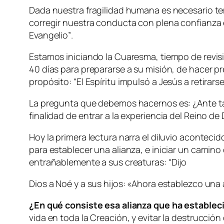
Dada nuestra fragilidad humana es necesario te
corregir nuestra conducta con plena confianza e
Evangelio
”
.
Estamos iniciando la Cuaresma, tiempo de revisi
40 días para prepararse a su misión, de hacer p
propósito: “
El Espíritu impulsó a Jesús a retira
La pregunta que debemos hacernos es: ¿Ante ta
finalidad de entrar a la experiencia del Reino d
Hoy la primera lectura narra el diluvio aconteci
para establecer una alianza, e iniciar un camin
entrañablemente a sus creaturas: “
Dijo
Dios a Noé y a sus hijos: «Ahora establezco una 
¿En qué consiste esa alianza que ha estable
vida en toda la Creación, y evitar la destrucció