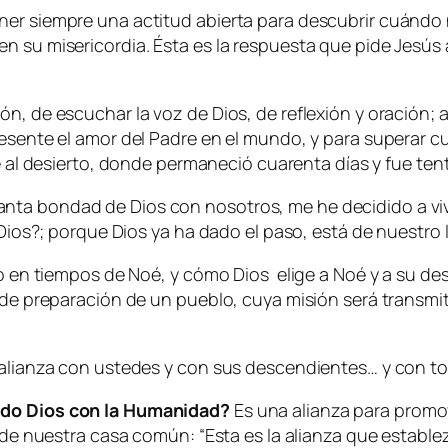
ner siempre una actitud abierta para descubrir cuándo 
n su misericordia. Ésta es la respuesta que pide Jesús 
ón, de escuchar la voz de Dios, de reflexión y oración; 
resente el amor del Padre en el mundo, y para superar cu
rse al desierto, donde permaneció cuarenta días y fue te
nta bondad de Dios con nosotros, me he decidido a viv
e Dios?; porque Dios ya ha dado el paso, está de nuestro 
do en tiempos de Noé, y cómo Dios elige a Noé y a su des
o de preparación de un pueblo, cuya misión será transmi
alianza con ustedes y con sus descendientes… y con todo
cido Dios con la Humanidad?
Es una alianza para promov
n de nuestra casa común: “
Esta es la alianza que estable