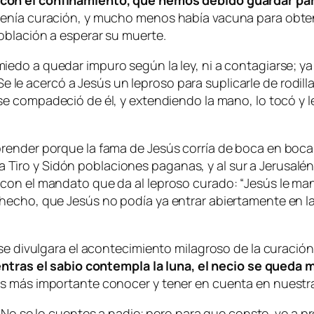
con el confinamiento, que hemos debido guardar para
nía curación, y mucho menos había vacuna para obtener 
oblación a esperar su muerte.
 miedo a quedar impuro según la ley, ni a contagiarse; 
S
e le acercó a Jesús un leproso para suplicarle de rodil
se compadeció de él, y extendiendo la mano, lo tocó y le
render porque la fama de Jesús corría de boca en boca,
sta Tiro y Sidón poblaciones paganas, y al sur a Jerusal
con el mandato que da al leproso curado: “
Jesús le ma
hecho, que Jesús no podía ya entrar abiertamente en la
.
se divulgara el acontecimiento milagroso de la curación
ntras el sabio contempla la luna, el necio se queda 
 más importante conocer y tener en cuenta en nuestra v
:
No se lo cuentes a nadie; pero para que conste, ve a pr