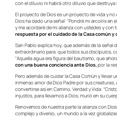
con el diluvio ni habrá otro diluvio que destruya l
El proyecto de Dios es un proyecto de vida y no
Dios ha dado una señal: “
Pondré mi arcoíris en e
y me acordaré de mi alianza con ustedes y con t
respuesta por el cuidado de la Casa común y d
San Pablo explica hoy, que además de la señal d
extraordinario para que todos sus discípulos, co
“
Aquella agua era figura del bautismo, que ahora
con una buena conciencia ante Dios,
por la re
Pero además de cuidar la Casa Común y llevar un
inmenso amor de Dios Padre por sus creaturas, 
convertirse así en Camino, Verdad y Vida: “
Crist
injustos, para llevarnos a Dios; murió en su cuer
Renovemos de nuestra parte la alianza con Dios
complejo y diverso, un mundo a la vez globaliz