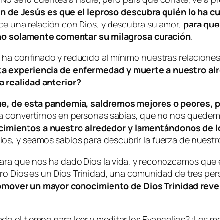
ón de Jesús es que el leproso descubra quién lo ha c
ce una relación con Dios, y descubra su amor,
para que
y no solamente comentar su milagrosa curación
.
ha confinado y reducido al mínimo nuestras relaciones 
ta experiencia de enfermedad y muerte a nuestro
al
 realidad anterior?
ue, de esta pandemia, saldremos mejores o peores, pe
ra convertirnos en personas sabias, que no nos quedemo
imientos a nuestro alrededor y lamentándonos de l
os, y seamos sabios para descubrir la fuerza de nuestro
ra qué nos ha dado Dios la vida, y reconozcamos que e
ero Dios es un Dios Trinidad, una comunidad de tres pe
mover un mayor conocimiento de Dios Trinidad revela
o el tiempo para leer y meditar los Evangelios?¿Los mo