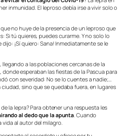
 evitar el contagio del Covid-19
? La lepra en
inmunidad. El leproso debía irse a vivir solo o
ya que no huye de la presencia de un leproso que
las: Si tú quieres, puedes curarme.
Y no solo lo
 dijo: ¡Sí quiero: Sana! Inmediatamente se le
 llegando a las poblaciones cercanas de la
én, donde esperaban las fiestas de la Pascua para
ndó con severidad: No se lo cuentes a nadie;…
 ciudad, sino que se quedaba fuera, en lugares
 de la lepra? Para obtener una respuesta les
mirando al dedo que la apunta
. Cuando
ida al autor del milagro.
esentarte al sacerdote y ofrece por tu