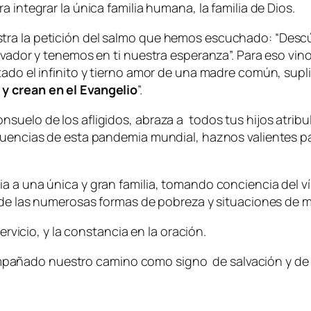
 integrar la única familia humana, la familia de Dios.
tra la petición del salmo que hemos escuchado: “
Descú
alvador y tenemos en ti nuestra esperanza
”. Para eso vi
estado el infinito y tierno amor de una madre común, 
y crean en el Evangelio
”.
suelo de los afligidos, abraza a todos tus hijos atrib
ecuencias de esta pandemia mundial, haznos valientes 
a a una única y gran familia, tomando conciencia del v
a de las numerosas formas de pobreza y situaciones de mi
ervicio, y la constancia en la oración.
añado nuestro camino como signo de salvación y de e