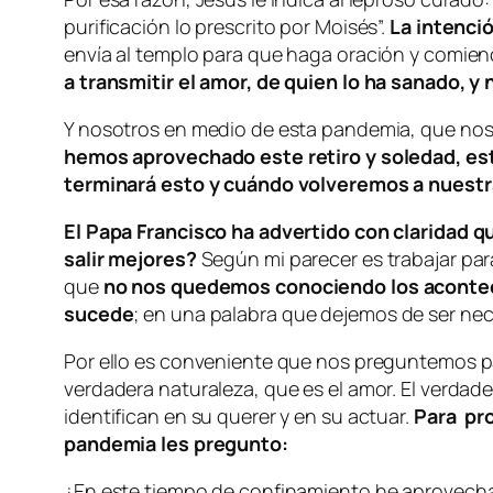
purificación lo prescrito por Moisés
”.
La intenci
envía al templo para que haga oración y comien
a transmitir el amor, de quien lo ha sanado, 
Y nosotros en medio de esta pandemia, que nos 
hemos aprovechado este retiro y soledad, es
terminará esto y cuándo volveremos a nuestra
El Papa Francisco ha advertido con claridad q
salir mejores?
Según mi parecer es trabajar pa
que
no nos quedemos conociendo los acontec
sucede
; en una palabra que dejemos de ser neci
Por ello es conveniente que nos preguntemos pa
verdadera naturaleza, que es el amor. El verdad
identifican en su querer y en su actuar.
Para pro
pandemia les pregunto:
¿En este tiempo de confinamiento he aprovechad