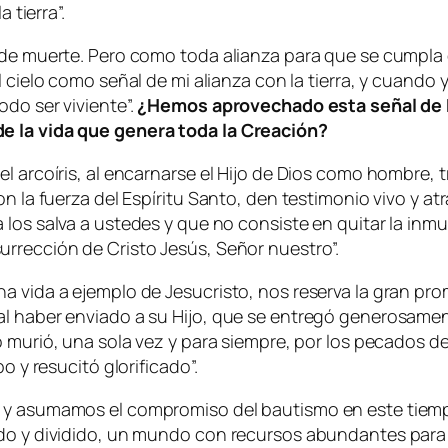
a tierra
”.
 de muerte. Pero como toda alianza para que se cumpla 
l cielo como señal de mi alianza con la tierra, y cuando y
odo ser viviente
”.
¿Hemos aprovechado esta señal de Di
e la vida que genera toda la Creación?
el arcoíris, al encarnarse el Hijo de Dios como hombre,
n la fuerza del Espíritu Santo, den testimonio vivo y at
 los salva a ustedes y que no consiste en quitar la inmu
surrección de Cristo Jesús, Señor nuestro
”.
a vida a ejemplo de Jesucristo, nos reserva la gran pro
al haber enviado a su Hijo, que se entregó generosame
o murió, una sola vez y para siempre, por los pecados de 
po y resucitó glorificado
”.
 y asumamos el compromiso del bautismo en este tiempo 
ado y dividido, un mundo con recursos abundantes para 