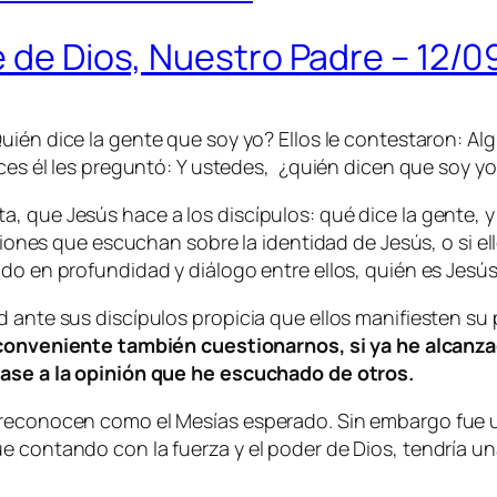
e de Dios, Nuestro Padre – 12/0
uién dice la gente que soy yo? Ellos le contestaron: Al
nces él les preguntó: Y ustedes, ¿quién dicen que soy yo
, que Jesús hace a los discípulos: qué dice la gente, y
piniones que escuchan sobre la identidad de Jesús, o si 
do en profundidad y diálogo entre ellos, quién es Jesús
d ante sus discípulos propicia que ellos manifiesten s
conveniente también cuestionarnos, si ya he alcanza
base a la opinión que he escuchado de otros.
lo reconocen como el Mesías esperado. Sin embargo fu
e contando con la fuerza y el poder de Dios, tendría un