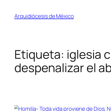
Saltar
al
Arquidiócesis de México
contenido
Etiqueta:
iglesia 
despenalizar el a