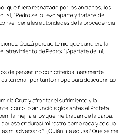
ho, que fuera rechazado por los ancianos, los
cual, “
Pedro se lo llevó aparte y trataba de
 convencer a las autoridades de la procedencia
maciones. Quizá porque temió que cundiera la
l atrevimiento de Pedro: “
¡Apártate de mí,
dos de pensar, no con criterios meramente
es terrenal, por tanto miope para descubrir las
r la Cruz y afrontar el sufrimiento y la
nte, como lo anunció siglos antes el Profeta
n, la mejilla a los que me tiraban de la barba.
, por eso endurecí mi rostro como roca y sé que
n es mi adversario? ¿Quién me acusa? Que se me