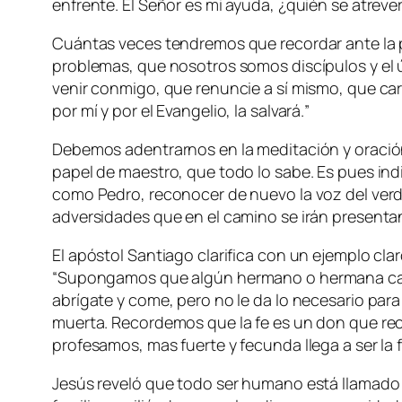
enfrente. El Señor es mi ayuda, ¿quién se atre
Cuántas veces tendremos que recordar ante la pr
problemas, que nosotros somos discípulos y el 
venir conmigo, que renuncie a sí mismo, que carg
por mí y por el Evangelio, la salvará.
”
Debemos adentrarnos en la meditación y oración
papel de maestro, que todo lo sabe. Es pues ind
como Pedro, reconocer de nuevo la voz del verda
adversidades que en el camino se irán presenta
El apóstol Santiago clarifica con un ejemplo c
“
Supongamos que algún hermano o hermana carece
abrígate y come, pero no le da lo necesario para 
muerta. Recordemos que la fe es un don que rec
profesamos, mas fuerte y fecunda llega a ser la
Jesús reveló que todo ser humano está llamado