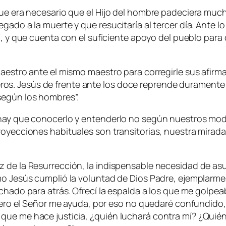
que era necesario que el Hijo del hombre padeciera muc
ado a la muerte y que resucitaría al tercer día. Ante lo 
í, y que cuenta con el suficiente apoyo del pueblo para
maestro ante el mismo maestro para corregirle sus afir
s. Jesús de frente ante los doce reprende duramente e
 según los hombres
”.
 hay que conocerlo y entenderlo no según nuestros mo
oyecciones habituales son transitorias, nuestra mirada 
de la Resurrección, la indispensable necesidad de asumi
mo Jesús cumplió la voluntad de Dios Padre, ejemplarme
chado para atrás. Ofrecí la espalda a los que me golpeaba
. Pero el Señor me ayuda, por eso no quedaré confundido
que me hace justicia, ¿quién luchará contra mí? ¿Quié