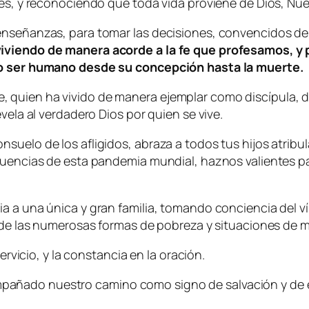
des, y reconociendo que toda vida proviene de Dios, Nue
nseñanzas, para tomar las decisiones, convencidos de qu
viviendo de manera acorde a la fe que profesamos, y 
odo ser humano desde su concepción hasta la muerte.
 quien ha vivido de manera ejemplar como discípula, 
vela al verdadero Dios por quien se vive.
suelo de los afligidos, abraza a todos tus hijos atribu
ecuencias de esta pandemia mundial, haznos valientes 
a a una única y gran familia, tomando conciencia del v
a de las numerosas formas de pobreza y situaciones de mi
ervicio, y la constancia en la oración.
añado nuestro camino como signo de salvación y de e