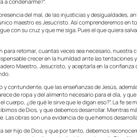
verá a condenarme?
”.
esencia del mal, de las injusticias y desigualdades, an
único maestro es Jesucristo. Así comprenderemos en tod
ue con su cruz y que me siga. Pues el que quiera salvar 
 para retomar, cuantas veces sea necesario, nuestra co
ispensable crecer en la humildad ante las tentaciones y
dero Maestro, Jesucristo, y aceptarla en la confianza d
ndo.
laro y contundente, que las enseñanzas de Jesús, ademá
 de ropa y del alimento necesario para el día, y que u
el cuerpo, ¿de qué le sirve que le digan eso
?”. La fe se
ibimos de Dios, y que debemos desarrollar. Mientras m
 fe. Las obras son una evidencia de que hemos desarroll
 a ser hijo de Dios, y que por tanto, debemos recono