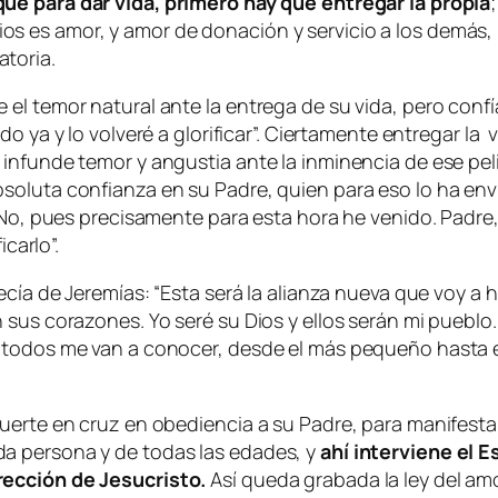
e para dar vida, primero hay que entregar la propia
es amor, y amor de donación y servicio a los demás, po
toria.
el temor natural ante la entrega de su vida, pero conf
do ya y lo volveré a glorificar
”. Ciertamente entregar la
infunde temor y angustia ante la inminencia de ese peli
soluta confianza en su Padre, quien para eso lo ha env
? No, pues precisamente para esta hora he venido. Padre
ficarlo
”.
ecía de Jeremías: “
Esta será la alianza nueva que voy a h
sus corazones. Yo seré su Dios y ellos serán mi pueblo. 
e todos me van a conocer, desde el más pequeño hasta 
uerte en cruz en obediencia a su Padre, para manifestar
a persona y de todas las edades, y
ahí interviene el E
rección de Jesucristo.
Así queda grabada la ley del am