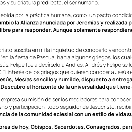
os y su criatura predilecta, el ser humano.
cebida por la práctica humana, como un pacto condicio
ambio la Alianza anunciada por Jeremías y realizada po
ibre para responder. Aunque solamente respondiendo
cristo suscita en mi la inquietud de conocerlo y encon
“
en la fiesta de Pascua, había algunos griegos, los cual
esús. Felipe fue a decírselo a Andrés; Andrés y Felipe se l
”. El interés de los griegos que quieren conocer a Jesús 
Jesús, Mesías sencillo y humilde, dispuesto a entreg
Descubro el horizonte de la universalidad que tiene
és expresa su misión de ser los mediadores para conocer
no y participación, todo seguidor de Jesucristo, recibi
cia de la comunidad eclesial con un estilo de vida su
res de hoy, Obispos, Sacerdotes, Consagrados, para