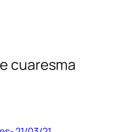
 de cuaresma
es- 21/03/21