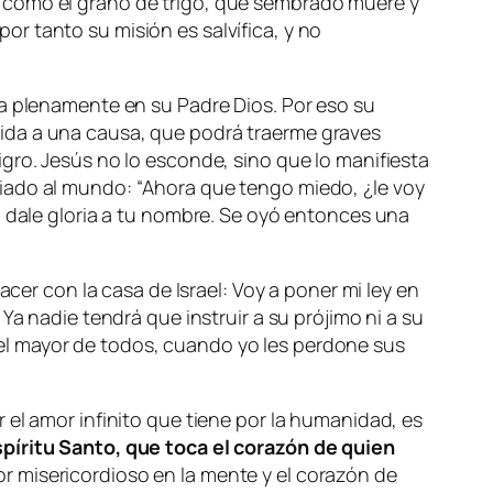
; como el grano de trigo, que sembrado muere y
r tanto su misión es salvífica, y no
ía plenamente en su Padre Dios. Por eso su
 vida a una causa, que podrá traerme graves
gro. Jesús no lo esconde, sino que lo manifiesta
iado al mundo: “
Ahora que tengo miedo, ¿le voy
, dale gloria a tu nombre. Se oyó entonces una
acer con la casa de Israel: Voy a poner mi ley en
Ya nadie tendrá que instruir a su prójimo ni a su
el mayor de todos, cuando yo les perdone sus
 el amor infinito que tiene por la humanidad, es
spíritu Santo, que toca el corazón de quien
or misericordioso en la mente y el corazón de