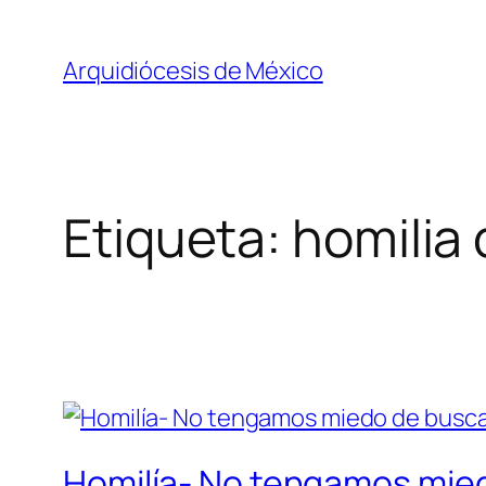
Saltar
al
Arquidiócesis de México
contenido
Etiqueta:
homilia
Homilía- No tengamos mied