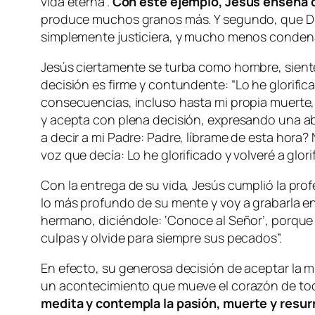
vida eterna
”.
Con este ejemplo, Jesús enseña qu
produce muchos granos más. Y segundo, que Dios 
simplemente justiciera, y mucho menos condena
Jesús ciertamente se turba como hombre, siente 
decisión es firme y contundente: “
Lo he glorifica
consecuencias, incluso hasta mi propia muerte, 
y acepta con plena decisión, expresando una ab
a decir a mi Padre: Padre, líbrame de esta hora
voz que decía: Lo he glorificado y volveré a glori
Con la entrega de su vida, Jesús cumplió la prof
lo más profundo de su mente y voy a grabarla en 
hermano, diciéndole: ‘Conoce al Señor’, porqu
culpas y olvide para siempre sus pecados
”.
En efecto, su generosa decisión de aceptar la m
un acontecimiento que mueve el corazón de tod
medita y contempla la pasión, muerte y resur