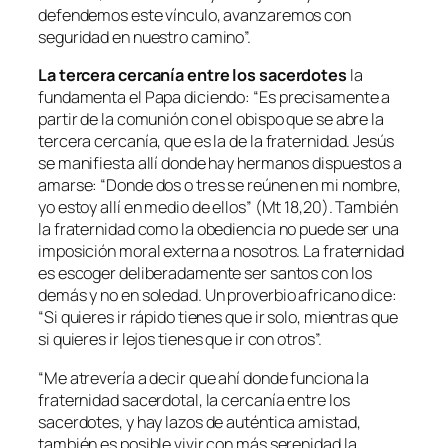
defendemos este vínculo, avanzaremos con
seguridad en nuestro camino”.
La tercera cercanía entre los sacerdotes
la
fundamenta el Papa diciendo:
“Es precisamente a
partir de la comunión con el obispo que se abre la
tercera cercanía, que es la de la fraternidad. Jesús
se manifiesta allí donde hay hermanos dispuestos a
amarse: “Donde dos o tres se reúnen en mi nombre,
yo estoy allí en medio de ellos” (Mt 18,20). También
la fraternidad como la obediencia no puede ser una
imposición moral externa a nosotros. La fraternidad
es escoger deliberadamente ser santos con los
demás y no en soledad. Un proverbio africano dice:
“Si quieres ir rápido tienes que ir solo, mientras que
si quieres ir lejos tienes que ir con otros”.
“Me atrevería a decir que ahí donde funciona la
fraternidad sacerdotal, la cercanía entre los
sacerdotes, y hay lazos de auténtica amistad,
también es posible vivir con más serenidad la