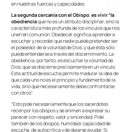
en nuestras fuerzas y capacidades.
La segunda cercanía con el Obispo
,
es vivir “la
obediencia
que
no es un atributo disciplinar, sino la
característica más profunda de los vínculos que nos
unen en comunión. Obedecer significa aprender a
escuchar y recordar que nadie puede pretender ser
el poseedor de la voluntad de Dios, y que ésta sólo
puede entenderse a través del discernimiento. La
obediencia, por tanto, es escuchar la voluntad de
Dios, que se discierne precisamente en un vínculo.
Esta actitud de escucha permite madurar la idea de
que cada uno no es el principio y fundamento de la
vida, sino que necesariamente debe confrontarse
con otros”.
“
Esto pide necesariamente que los sacerdotes
recen por los obispos y se animen a expresar su
parecer con respeto, valor y sinceridad. Pide
también de los obispos, humildad, capacidad de
escucha, de autocrítica y de dejarse ayudar. Si