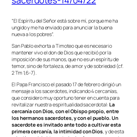
sacerdotes-14/04/22
“El Espíritu del Señor está sobre mí, porque me ha
ungido y me ha enviado para anunciar la buena
nueva a los pobres”.
San Pablo exhorta a Timoteo que es necesario
mantener vivo el don de Dios que recibió por la
imposición de sus manos, que no es un espíritu de
temor, sino de fortaleza, de amor y de sobriedad (cf.
2 Tm 1,6-7).
El Papa Francisco el pasado 17 de febrero dirigió un
mensaje a los sacerdotes, indicando 4 cercanías,
que considero muy oportuno tener en cuenta para
revitalizar nuestra espiritualidad sacerdotal:
La
cercanía con Dios, con el Obispo propio, entre
los hermanos sacerdotes, y con el pueblo. Un
sacerdote es invitado ante todo a cultivar esta
primera cercanía, la intimidad con Dios
, y de esta