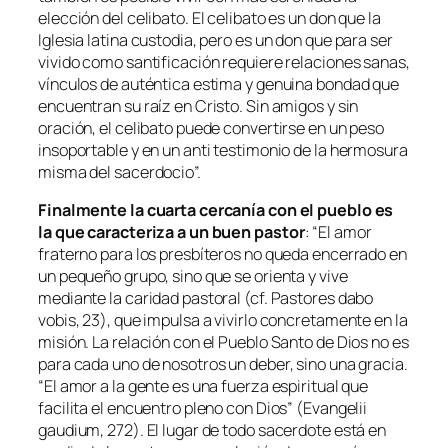
elección del celibato. El celibato es un don que la
Iglesia latina custodia, pero es un don que para ser
vivido como santificación requiere relaciones sanas,
vínculos de auténtica estima y genuina bondad que
encuentran su raíz en Cristo. Sin amigos y sin
oración, el celibato puede convertirse en un peso
insoportable y en un anti testimonio de la hermosura
misma del sacerdocio”.
Finalmente la cuarta cercanía con el pueblo es
la que caracteriza a un buen pastor
:
“El amor
fraterno para los presbíteros no queda encerrado en
un pequeño grupo, sino que se orienta y vive
mediante la caridad pastoral (cf. Pastores dabo
vobis, 23), que impulsa a vivirlo concretamente en la
misión. La relación con el Pueblo Santo de Dios no es
para cada uno de nosotros un deber, sino una gracia.
“El amor a la gente es una fuerza espiritual que
facilita el encuentro pleno con Dios” (Evangelii
gaudium, 272). El lugar de todo sacerdote está en