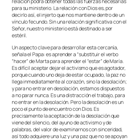
relación podrá obtener todas las fuerzas necesarias
para su ministerio. La relación con Dios es, por
decirlo así, el injerto que nos mantiene dentro de un
vínculo fecundo. Sin una relación significativa con el
Señor, nuestro ministerio está destinado a ser
estéril.
Un aspecto clave para desarrollar esta cercanía,
señala el Papa: es aprender a “
substituir el verbo
“hacer” de Marta para aprender el “estar” de María.
Es difícil aceptar dejar el activismo que es agotador,
porque cuando uno deja de estar ocupado, la paz no
llega inmediatamente al corazón, sino la desolación;
y para no entrar en desolación, estamos dispuestos
a no parar nunca. Es una distracción el trabajo, para
no entrar en la desolación. Pero la desolación es un
poco el punto de encuentro con Dios. Es
precisamente la aceptación de la desolación que
viene del silencio, del ayuno de activismo y de
palabras, del valor de examinarnos con sinceridad,
así todo adquiere una luz y una paz que no se apoyan