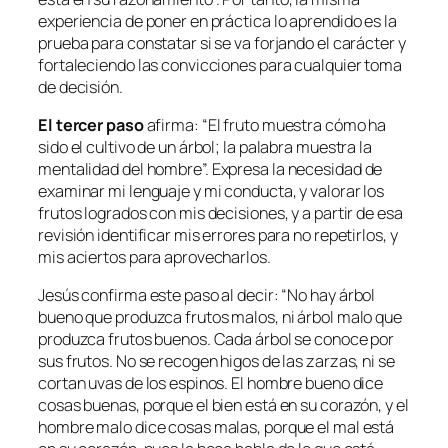
experiencia de poner en práctica lo aprendido es la
prueba para constatar si se va forjando el carácter y
fortaleciendo las convicciones para cualquier toma
de decisión.
El tercer paso
afirma: “
El fruto muestra cómo ha
sido el cultivo de un árbol; la palabra muestra la
mentalidad del hombre”.
Expresa la necesidad de
examinar mi lenguaje y mi conducta, y valorar los
frutos logrados con mis decisiones, y a partir de esa
revisión identificar mis errores para no repetirlos, y
mis aciertos para aprovecharlos
.
Jesús confirma este paso al decir: “
No hay árbol
bueno que produzca frutos malos, ni árbol malo que
produzca frutos buenos. Cada árbol se conoce por
sus frutos. No se recogen higos de las zarzas, ni se
cortan uvas de los espinos. El hombre bueno dice
cosas buenas, porque el bien está en su corazón, y el
hombre malo dice cosas malas, porque el mal está