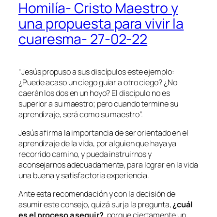
Homilía- Cristo Maestro y
una propuesta para vivir la
cuaresma- 27-02-22
“
Jesús propuso a sus discípulos este ejemplo:
¿Puede acaso un ciego guiar a otro ciego? ¿No
caerán los dos en un hoyo? El discípulo no es
superior a su maestro; pero cuando termine su
aprendizaje, será como su maestro
”.
Jesús afirma la importancia de ser orientado en el
aprendizaje de la vida, por alguien que haya ya
recorrido camino, y pueda instruirnos y
aconsejarnos adecuadamente, para lograr en la vida
una buena y satisfactoria experiencia.
Ante esta recomendación y con la decisión de
asumir este consejo, quizá surja la pregunta,
¿cuál
es el proceso a seguir?
, porque ciertamente un