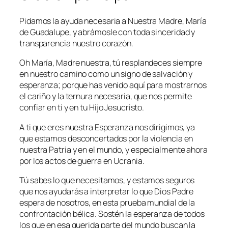
Pidamos la ayuda necesaria a Nuestra Madre, María
de Guadalupe, y abrámosle con toda sinceridad y
transparencia nuestro corazón.
Oh María, Madre nuestra, tú resplandeces siempre
en nuestro camino como un signo de salvación y
esperanza; porque has venido aquí para mostrarnos
el cariño y la ternura necesaria, que nos permite
confiar en tí y en tu Hijo Jesucristo.
A ti que eres nuestra Esperanza nos dirigimos, ya
que estamos desconcertados por la violencia en
nuestra Patria y en el mundo, y especialmente ahora
por los actos de guerra en Ucrania.
Tú sabes lo que necesitamos, y estamos seguros
que nos ayudarás a interpretar lo que Dios Padre
espera de nosotros, en esta prueba mundial de la
confrontación bélica. Sostén la esperanza de todos
los que en esa querida parte del mundo buscan la