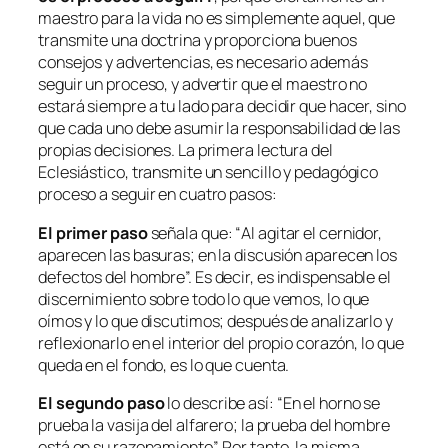
maestro para la vida no es simplemente aquel, que
transmite una doctrina y proporciona buenos
consejos y advertencias, es necesario además
seguir un proceso, y advertir que el maestro no
estará siempre a tu lado para decidir que hacer, sino
que cada uno debe asumir la responsabilidad de las
propias decisiones. La primera lectura del
Eclesiástico, transmite un sencillo y pedagógico
proceso a seguir en cuatro pasos:
El primer paso
señala que: “
Al agitar el cernidor,
aparecen las basuras; en la discusión aparecen los
defectos del hombre”.
Es decir, es indispensable el
discernimiento sobre todo lo que vemos, lo que
oímos y lo que discutimos; después de analizarlo y
reflexionarlo en el interior del propio corazón, lo que
queda en el fondo, es lo que cuenta.
El segundo paso
lo describe así: “
En el horno se
prueba la vasija del alfarero; la prueba del hombre
está en su razonamiento”.
Por tanto, la misma