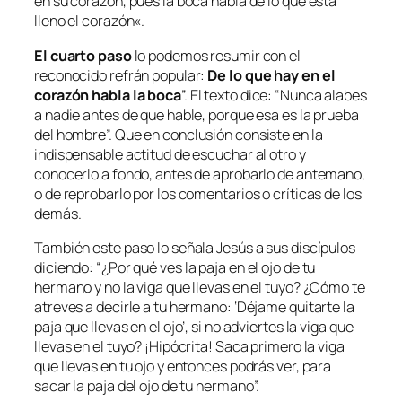
en su corazón, pues la boca habla de lo que está
lleno el corazón
«.
El cuarto paso
lo podemos resumir con el
reconocido refrán popular:
De lo que hay en el
corazón habla la boca
”. El texto dice: “
Nunca alabes
a nadie antes de que hable, porque esa es la prueba
del hombre
”. Que en conclusión consiste en la
indispensable actitud de escuchar al otro y
conocerlo a fondo, antes de aprobarlo de antemano,
o de reprobarlo por los comentarios o críticas de los
demás.
También este paso lo señala Jesús a sus discípulos
diciendo: “¿
Por qué ves la paja en el ojo de tu
hermano y no la viga que llevas en el tuyo? ¿Cómo te
atreves a decirle a tu hermano: ‘Déjame quitarte la
paja que llevas en el ojo’, si no adviertes la viga que
llevas en el tuyo? ¡Hipócrita! Saca primero la viga
que llevas en tu ojo y entonces podrás ver, para
sacar la paja del ojo de tu hermano
”.