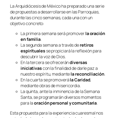
La Arquidiócesis de México ha preparado una serie
de propuestas a desarrollarse en las Parroquias,
durante las cinco semanas, cada una con un
objetivo concreto:
La primera semana será promover
la oración
en familia
.
La segunda semana a través de
retiros
espirituales
se propiciará la reflexión para
descubrir la voz de Dios.
En la tercera se ofrecerán
diversas
iniciativas
con la finalidad de darle paz a
nuestro espíritu, mediante
la reconciliación
.
En la cuarta se promoverá
la Caridad
,
mediante obras de misericordia.
La quinta, ante la inminencia de la Semana
Santa, se programarán diversos momentos
para la
oración personal y comunitaria
.
Esta propuesta para la experiencia cuaresmal nos