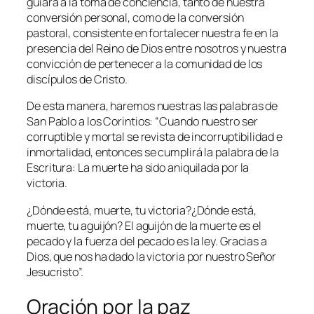
guiará a la toma de conciencia, tanto de nuestra
conversión personal, como de la conversión
pastoral, consistente en fortalecer nuestra fe en la
presencia del Reino de Dios entre nosotros y nuestra
convicción de pertenecer a la comunidad de los
discípulos de Cristo.
De esta manera, haremos nuestras las palabras de
San Pablo a los Corintios: “
Cuando nuestro ser
corruptible y mortal se revista de incorruptibilidad e
inmortalidad, entonces se cumplirá la palabra de la
Escritura: La muerte ha sido aniquilada por la
victoria.
¿Dónde está, muerte, tu victoria?¿Dónde está,
muerte, tu aguijón? El aguijón de la muerte es el
pecado y la fuerza del pecado es la ley. Gracias a
Dios, que nos ha dado la victoria por nuestro Señor
Jesucristo
”.
Oración por la paz