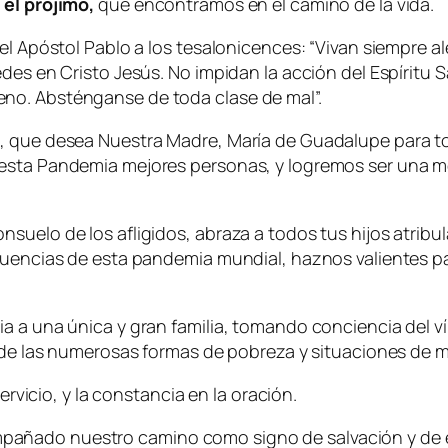
 el prójimo,
que encontramos en el camino de la vida.
el Apóstol Pablo a los tesalonicences: “Vivan siempre al
des en Cristo Jesús. No impidan la acción del Espíritu S
no. Absténganse de toda clase de mal”.
a, que desea Nuestra Madre, María de Guadalupe para t
 esta Pandemia mejores personas, y logremos ser una m
suelo de los afligidos, abraza a todos tus hijos atribu
ecuencias de esta pandemia mundial, haznos valientes 
a a una única y gran familia, tomando conciencia del v
a de las numerosas formas de pobreza y situaciones de mi
ervicio, y la constancia en la oración.
añado nuestro camino como signo de salvación y de e