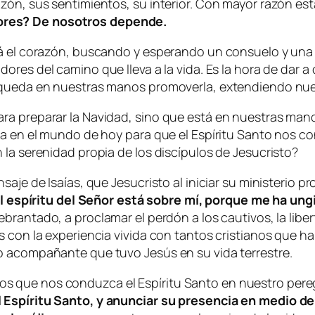
azón, sus sentimientos, su interior. Con mayor razón e
ores? De nosotros depende.
rá el corazón, buscando y esperando un consuelo y un
dores del camino que lleva a la vida. Es la hora de dar
 queda en nuestras manos promoverla, extendiendo nues
a preparar la Navidad, sino que está en nuestras manos
lta en el mundo de hoy para que el Espíritu Santo nos
 la serenidad propia de los discípulos de Jesucristo?
saje de Isaías, que Jesucristo al iniciar su ministerio 
l espíritu del Señor está sobre mí, porque me ha ung
brantado, a proclamar el perdón a los cautivos, la liber
 con la experiencia vivida con tantos cristianos que han
o acompañante que tuvo Jesús en su vida terrestre.
 que nos conduzca el Espíritu Santo en nuestro peregr
 Espíritu Santo, y anunciar su presencia en medio de 