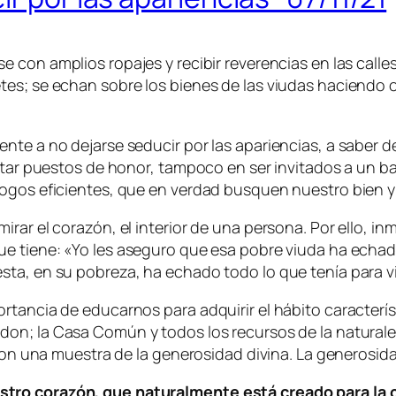
 con amplios ropajes y recibir reverencias en las calle
es; se echan sobre los bienes de las viudas haciendo o
nte a no dejarse seducir por las apariencias, a saber 
entar puestos de honor, tampoco en ser invitados a un b
gogos eficientes, que en verdad busquen nuestro bien 
irar el corazón, el interior de una persona. Por ello, 
e tiene: «
Yo les aseguro que esa pobre viuda ha echad
ta, en su pobreza, ha echado todo lo que tenía para vi
rtancia de educarnos para adquirir el hábito caracterí
 don; la Casa Común y todos los recursos de la naturale
 son una muestra de la generosidad divina. La generosid
stro corazón, que naturalmente está creado para la