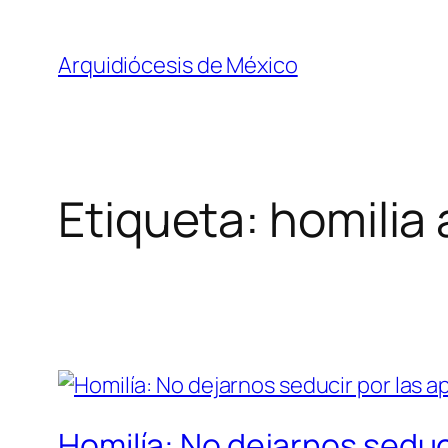
Saltar
al
Arquidiócesis de México
contenido
Etiqueta:
homilia 
Homilía: No dejarnos seduci