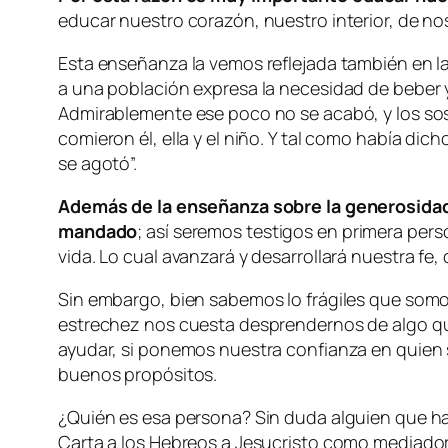
educar nuestro corazón, nuestro interior, de 
Esta enseñanza la vemos reflejada también en la p
a una población expresa la necesidad de beber y
Admirablemente ese poco no se acabó, y los sost
comieron él, ella y el niño. Y tal como había dich
se agotó
”.
Además de la enseñanza sobre la generosidad,
mandado
; así seremos testigos en primera pers
vida. Lo cual avanzará y desarrollará nuestra fe
Sin embargo, bien sabemos lo frágiles que somo
estrechez nos cuesta desprendernos de algo qu
ayudar, si ponemos nuestra confianza en quien 
buenos propósitos.
¿Quién es esa persona? Sin duda alguien que ha
Carta a los Hebreos a Jesucristo como mediador p