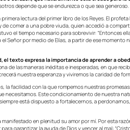
nosotros depende que se endurezca o que sea generoso.
rimera lectura del primer libro de los Reyes. El profeta
 de comer a una pobre viuda, quien accedió a compartir l
uvo el tiempo necesario para sobrevivir: “
Entonces ella
o el Señor por medio de Elías, a partir de ese momento ni l
 el texto expresa la importancia de aprender a obede
ona de las maneras inéditas e inesperadas, en que recibi
, crecerá nuestra esperanza y viviremos la caridad de f
s, la facilidad con la que rompemos nuestras promesas,
e necesitamos. Este condicionamiento de nuestra natu
siempre está dispuesto a fortalecernos, a perdonarnos,
 manifestado en plenitud su amor por mí. Por esta raz
ara garantizar la ayuda de Dios y vencer al mal: “
Crist