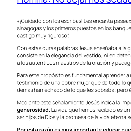
«
¡Cuidado con los escribas! Les encanta pasearse
sinagogas y los primeros puestos en los banquet
castigo muy riguroso
”.
Con estas duras palabras Jesús enseñaba a la ge
consiste en la elegancia del vestido, ni en det
a los auténticos maestros de la oración y peda
Para este propósito es fundamental aprender a m
testimonio de una pobre mujer que da todo lo qu
demás han echado de lo que les sobraba; pero és
Mediante este señalamiento Jesús indica la impo
generosidad.
La vida que hemos recibido es un
ser hijos de Dios y la promesa de la vida eterna
Por esta razón es muy importante educar nue