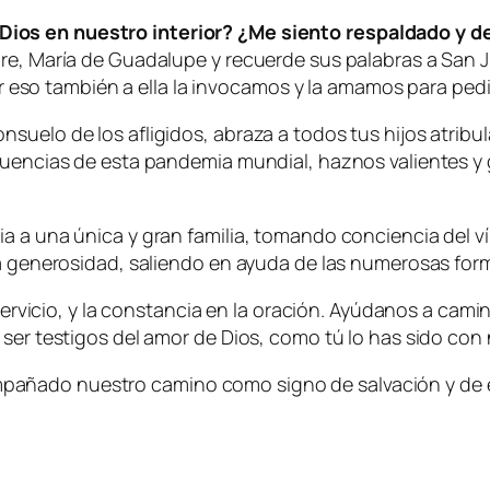
ios en nuestro interior? ¿Me siento respaldado y de
dre, María de Guadalupe y recuerde sus palabras a San 
Por eso también a ella la invocamos y la amamos para pedi
suelo de los afligidos, abraza a todos tus hijos atribu
ecuencias de esta pandemia mundial, haznos valientes 
a a una única y gran familia, tomando conciencia del v
ra generosidad, saliendo en ayuda de las numerosas for
servicio, y la constancia en la oración. Ayúdanos a camin
 ser testigos del amor de Dios, como tú lo has sido con
añado nuestro camino como signo de salvación y de e