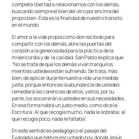
completa libertad a relacionarnos con los demás,
buscando siempre el bien del otro por encima del
propio bien. Ésta es la finalidad de nuestro tránsito
en el mundo.
El amor a la vida propia como don recibido para
compartir con los demás, abre las puertas del
corazón a la generosidad para la práctica de la
misericordia y de la caridad. San Pablo explica que:
“
No se trata de que los demás vivan tranquilos,
mientras ustedes están sufriendo. Se trata, más
bien, de aplicar durante nuestra vida una medida
justa; porque entonces la abundancia de ustedes
remediará las carencias de ellos, y ellos, por su
parte, los socorrerán a ustedes en sus necesidades.
En esa forma habrá un justo medio, como dice la
Escritura: Al que recogía mucho, nada le sobraba; al
que recogía poco, nada le faltaba
”.
En este sentido es pedagógico el pasaje del
Evangelio que hemos escuchado hoy, donde Jesús