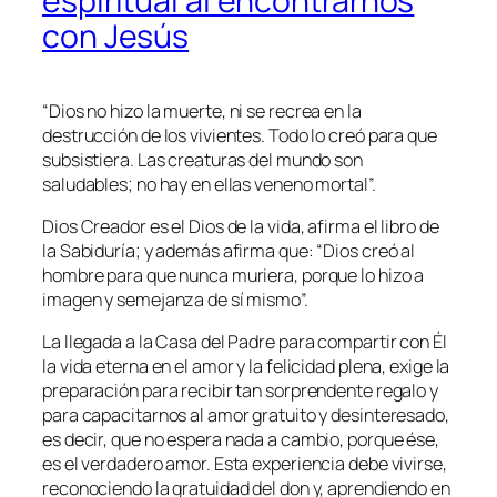
espiritual al encontrarnos
con Jesús
“
Dios no hizo la muerte, ni se recrea en la
destrucción de los vivientes. Todo lo creó para que
subsistiera. Las creaturas del mundo son
saludables; no hay en ellas veneno mortal
”.
Dios Creador es el Dios de la vida, afirma el libro de
la Sabiduría; y además afirma que: “
Dios creó al
hombre para que nunca muriera, porque lo hizo a
imagen y semejanza de sí mismo
”.
La llegada a la Casa del Padre para compartir con Él
la vida eterna en el amor y la felicidad plena, exige la
preparación para recibir tan sorprendente regalo y
para capacitarnos al amor gratuito y desinteresado,
es decir, que no espera nada a cambio, porque ése,
es el verdadero amor. Esta experiencia debe vivirse,
reconociendo la gratuidad del don y, aprendiendo en