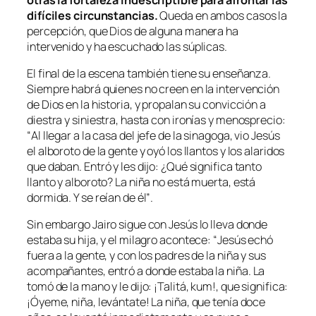
difíciles circunstancias.
Queda en ambos casos la
percepción, que Dios de alguna manera ha
intervenido y ha escuchado las súplicas.
El final de la escena también tiene su enseñanza.
Siempre habrá quienes no creen en la intervención
de Dios en la historia, y propalan su convicción a
diestra y siniestra, hasta con ironías y menosprecio:
“
Al llegar a la casa del jefe de la sinagoga, vio Jesús
el alboroto de la gente y oyó los llantos y los alaridos
que daban. Entró y les dijo: ¿Qué significa tanto
llanto y alboroto? La niña no está muerta, está
dormida. Y se reían de él”
.
Sin embargo Jairo sigue con Jesús lo lleva donde
estaba su hija, y el milagro acontece: “
Jesús echó
fuera a la gente, y con los padres de la niña y sus
acompañantes, entró a donde estaba la niña. La
tomó de la mano y le dijo: ¡Talitá, kum!, que significa:
¡Óyeme, niña, levántate! La niña, que tenía doce