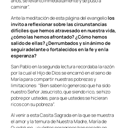
años, se levantó inmediatamente y se puso a
caminar
”.
Ante la meditación de esta página del evangelio
los
invito a reflexionar sobre las circunstancias
difíciles que hemos atravesado en nuestra vida,
¿cómo las hemos afrontado? ¿Cómo hemos
salido de ellas? ¿Derrumbados y sin ánimo de
seguir adelante o fortalecidos en la fe y en la
esperanza?
San Pablo en la segunda lectura recordaba la razón
por la cual el Hijo de Dios se encarnó en el seno de
María para compartir nuestras pobrezas y
limitaciones: “
Bien saben lo generoso que ha sido
nuestro Señor Jesucristo, que siendo rico, se hizo
pobre por ustedes, para que ustedes se hicieran
ricos con su pobreza
”.
Al venir a esta Casita Sagrada en la que se muestra
el amor y la ternura de Nuestra Madre, María de
Guadalupe, ¿cuántos peregrinos han pasado en