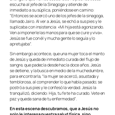
escucha al jefe de la Sinagoga y atiende de
inmediato a su súplica, poniéndose en camino:
“
Entonces se acercó uno de los jefes de la sinagoga,
llamado Jairo. Al ver a Jesús, se echó a sus pies y le
suplicaba con insistencia: «Mi hija está agonizando.
Ven a imponerle las manos para que se cure y viva».
Jesús se fue con él y mucha gente lo seguía y lo
apretujaba
”.
Sin embargo acontece, que una mujer toca el manto
de Jesús y queda de inmediato curada del flujo de
sangre, que padecía desde hacía doce años. Jesús
se detiene, y la busca en medio de la muchedumbre,
para encontrarla, “
la mujer se acercó, asustada y
temblorosa, al comprender lo que había pasado; se
postró a sus pies y le confesó la verdad. Jesús la
tranquilizó, diciendo: Hija, tu fe te ha curado. Vete en
paz y queda sana de tu enfermedad”
.
En esta escena descubramos, que a Jesús no
solo le interesa nuestra salud física, sino