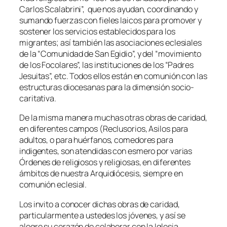
Carlos Scalabrini”, que nos ayudan, coordinando y
sumando fuerzas con fieles laicos para promover y
sostener los servicios establecidos para los
migrantes; así también las asociaciones eclesiales
de la “Comunidad de San Egidio”, y del “movimiento
de los Focolares”, las instituciones de los “Padres
Jesuitas”, etc. Todos ellos están en comunión con las
estructuras diocesanas para la dimensión socio-
caritativa.
De la misma manera muchas otras obras de caridad,
en diferentes campos (Reclusorios, Asilos para
adultos, o para huérfanos, comedores para
indigentes, son atendidas con esmero por varias
Órdenes de religiosos y religiosas, en diferentes
ámbitos de nuestra Arquidiócesis, siempre en
comunión eclesial.
Los invito a conocer dichas obras de caridad,
particularmente a ustedes los jóvenes, y así se
alegre su corazón de colaborar con la Iglesia.