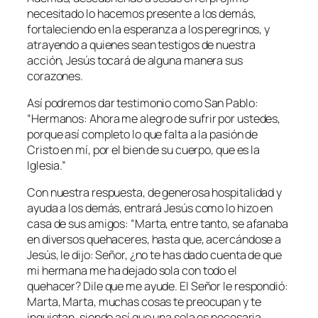
necesitado lo hacemos presente a los demás,
fortaleciendo en la esperanza a los peregrinos, y
atrayendo a quienes sean testigos de nuestra
acción, Jesús tocará de alguna manera sus
corazones.
Así podremos dar testimonio como San Pablo:
“
Hermanos: Ahora me alegro de sufrir por ustedes,
porque así completo lo que falta a la pasión de
Cristo en mí, por el bien de su cuerpo, que es la
Iglesia
.”
Con nuestra respuesta, de generosa hospitalidad y
ayuda a los demás, entrará Jesús como lo hizo en
casa de sus amigos: “
Marta, entre tanto, se afanaba
en diversos quehaceres, hasta que, acercándose a
Jesús, le dijo: Señor, ¿no te has dado cuenta de que
mi hermana me ha dejado sola con todo el
quehacer? Dile que me ayude. El Señor le respondió:
Marta, Marta, muchas cosas te preocupan y te
inquietan, siendo así que una sola es necesaria.