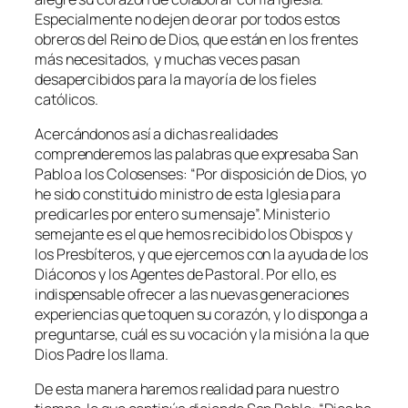
Especialmente no dejen de orar por todos estos
obreros del Reino de Dios, que están en los frentes
más necesitados, y muchas veces pasan
desapercibidos para la mayoría de los fieles
católicos.
Acercándonos así a dichas realidades
comprenderemos las palabras que expresaba San
Pablo a los Colosenses: “
Por disposición de Dios, yo
he sido constituido ministro de esta Iglesia para
predicarles por entero su mensaje
”. Ministerio
semejante es el que hemos recibido los Obispos y
los Presbíteros, y que ejercemos con la ayuda de los
Diáconos y los Agentes de Pastoral. Por ello, es
indispensable ofrecer a las nuevas generaciones
experiencias que toquen su corazón, y lo disponga a
preguntarse, cuál es su vocación y la misión a la que
Dios Padre los llama.
De esta manera haremos realidad para nuestro