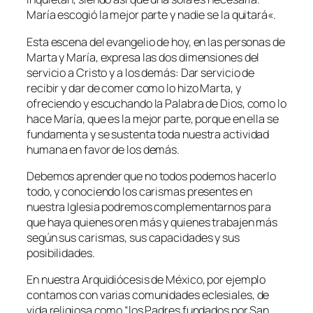
María escogió la mejor parte y nadie se la quitará
«.
Esta escena del evangelio de hoy, en las personas de
Marta y María, expresa las dos dimensiones del
servicio a Cristo y a los demás: Dar servicio de
recibir y dar de comer como lo hizo Marta, y
ofreciendo y escuchando la Palabra de Dios, como lo
hace María, que es la mejor parte, porque en ella se
fundamenta y se sustenta toda nuestra actividad
humana en favor de los demás.
Debemos aprender que no todos podemos hacerlo
todo, y conociendo los carismas presentes en
nuestra Iglesia podremos complementarnos para
que haya quienes oren más y quienes trabajen más
según sus carismas, sus capacidades y sus
posibilidades.
En nuestra Arquidiócesis de México, por ejemplo
contamos con varias comunidades eclesiales, de
vida religiosa como “los Padres fundados por San