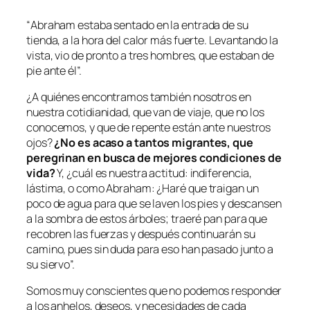
“
Abraham estaba sentado en la entrada de su
tienda, a la hora del calor más fuerte. Levantando la
vista, vio de pronto a tres hombres, que estaban de
pie ante él
”.
¿A quiénes encontramos también nosotros en
nuestra cotidianidad, que van de viaje, que no los
conocemos, y que de repente están ante nuestros
ojos?
¿No es acaso a tantos migrantes, que
peregrinan en busca de mejores condiciones de
vida?
Y, ¿cuál es nuestra actitud: indiferencia,
lástima, o como Abraham: ¿
Haré que traigan un
poco de agua para que se laven los pies y descansen
a la sombra de estos árboles; traeré pan para que
recobren las fuerzas y después continuarán su
camino, pues sin duda para eso han pasado junto a
su siervo
”.
Somos muy conscientes que no podemos responder
a los anhelos, deseos, y necesidades de cada