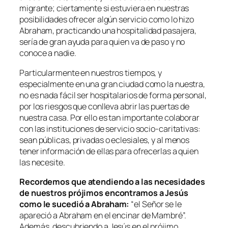
migrante; ciertamente si estuviera en nuestras
posibilidades ofrecer algún servicio como lo hizo
Abraham, practicando una hospitalidad pasajera,
sería de gran ayuda para quien va de paso y no
conoce a nadie.
Particularmente en nuestros tiempos, y
especialmente en una gran ciudad como la nuestra,
no es nada fácil ser hospitalarios de forma personal,
por los riesgos que conlleva abrir las puertas de
nuestra casa. Por ello es tan importante colaborar
con las instituciones de servicio socio-caritativas:
sean públicas, privadas o eclesiales, y al menos
tener información de ellas para ofrecerlas a quien
las necesite.
Recordemos
que
atendiendo
a las necesidades
de nuestros prójimos encontramos a Jesús
como le sucedió a Abraham:
“
el Señor se le
apareció a Abraham en el encinar de Mambré
”.
Además, descubriendo a Jesús en el prójimo