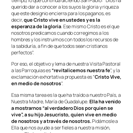
tiempo, lo que continúa diciendo San Pablo: “
Dios ha
querido dar a conocer a los suyos la gloria y riqueza
que este designio encierra para los paganos, es
decir,
que Cristo vive en ustedes y es la
esperanza de la gloria
. Ese mismo Cristo es el que
nosotros predicamos cuando corregimos a los
hombres y los instruimos con todos los recursos de
la sabiduría, a fin de que todos sean cristianos
perfectos
”.
Por eso, el objetivo y lema de nuestra Visita Pastoral
a las Parroquias es
“revitalicemos nuestra fe
”, y la
exclamación exhortativa propuesta es “
Cristo Vive,
en medio de nosotros
”.
Esa misma tarea es la que ha traído a nuestro País, a
Nuestra Madre, María de Guadalupe.
Ella ha venido
a mostrarnos “al
verdadero Dios por quien se
vive
”, a su hijo Jesucristo, quien vive en medio
de nosotros y a través de nosotros.
Pidámosle a
Ella que nos ayude a ser fieles a nuestra misión,