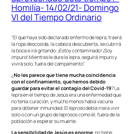
Homilía- 14/02/21- Domingo
VI del Tiempo Ordinario
“
El que haya sido declarado enfermo de lepra, traerá
la ropa descosida, la cabeza descubierta, se cubrirá
la boca e irá gritando: ¡Estoy contaminado! ¡Soy
impuro! Mientras le dure la lepra, seguirá impuro y
vivirá solo, fuera del campamento
”.
¿
No les parece que tiene mucha coincidencia
con el confinamiento, que hemos debido
guardar para evitar el contagio del Covid-19
? La
lepra en el tiempo de Jesús era una enfermedad que
no tenía curación, y mucho menos había vacuna
para obtener inmunidad. El leproso debía irse a vivir
solo o con un grupo de leprosos como él, fuera de la
población a esperar su muerte.
La sensibilidad de Jesús es enorme
, no tiene