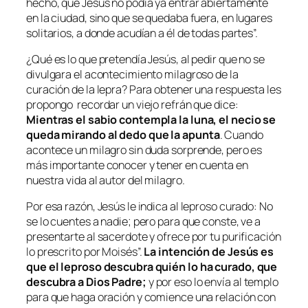
hecho, que Jesús no podía ya entrar abiertamente
en la ciudad, sino que se quedaba fuera, en lugares
solitarios, a donde acudían a él de todas partes
”.
¿Qué es lo que pretendía Jesús, al pedir que no se
divulgara el acontecimiento milagroso de la
curación de la lepra? Para obtener una respuesta les
propongo recordar un viejo refrán que dice:
Mientras el sabio contempla la luna, el necio se
queda mirando al dedo que la apunta
. Cuando
acontece un milagro sin duda sorprende, pero es
más importante conocer y tener en cuenta en
nuestra vida al autor del milagro.
Por esa razón, Jesús le indica al leproso curado:
No
se lo cuentes a nadie; pero para que conste, ve a
presentarte al sacerdote y ofrece por tu purificación
lo prescrito por Moisés
”.
La intención de Jesús es
que el leproso descubra quién lo ha curado, que
descubra a Dios Padre;
y por eso lo envía al templo
para que haga oración y comience una relación con