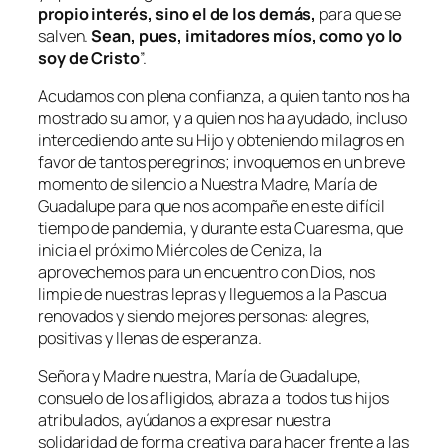
propio interés, sino el de los demás,
para que se
salven.
Sean, pues, imitadores míos, como yo lo
soy de Cristo
”.
Acudamos con plena confianza, a quien tanto nos ha
mostrado su amor, y a quien nos ha ayudado, incluso
intercediendo ante su Hijo y obteniendo milagros en
favor de tantos peregrinos; invoquemos en un breve
momento de silencio a Nuestra Madre, María de
Guadalupe para que nos acompañe en este difícil
tiempo de pandemia, y durante esta Cuaresma, que
inicia el próximo Miércoles de Ceniza, la
aprovechemos para un encuentro con Dios, nos
limpie de nuestras lepras y lleguemos a la Pascua
renovados y siendo mejores personas: alegres,
positivas y llenas de esperanza.
Señora y Madre nuestra, María de Guadalupe,
consuelo de los afligidos, abraza a todos tus hijos
atribulados, ayúdanos a expresar nuestra
solidaridad de forma creativa para hacer frente a las