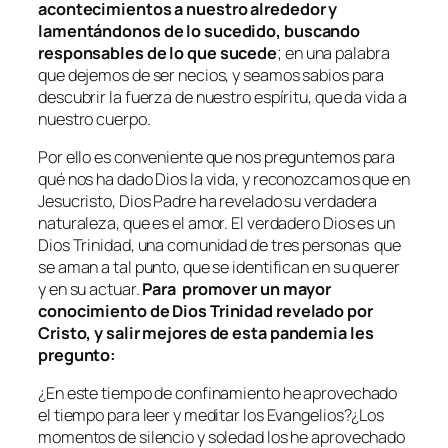
acontecimientos a nuestro alrededor y
lamentándonos de lo sucedido, buscando
responsables de lo que sucede
; en una palabra
que dejemos de ser necios, y seamos sabios para
descubrir la fuerza de nuestro espíritu, que da vida a
nuestro cuerpo.
Por ello es conveniente que nos preguntemos para
qué nos ha dado Dios la vida, y reconozcamos que en
Jesucristo, Dios Padre ha revelado su verdadera
naturaleza, que es el amor. El verdadero Dios es un
Dios Trinidad, una comunidad de tres personas que
se aman a tal punto, que se identifican en su querer
y en su actuar.
Para promover un mayor
conocimiento de Dios Trinidad revelado por
Cristo, y salir mejores de esta pandemia les
pregunto:
¿En este tiempo de confinamiento he aprovechado
el tiempo para leer y meditar los Evangelios?¿Los
momentos de silencio y soledad los he aprovechado