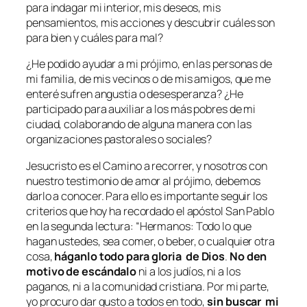
para indagar mi interior, mis deseos, mis
pensamientos, mis acciones y descubrir cuáles son
para bien y cuáles para mal?
¿He podido ayudar a mi prójimo, en las personas de
mi familia, de mis vecinos o de mis amigos, que me
enteré sufren angustia o desesperanza? ¿He
participado para auxiliar a los más pobres de mi
ciudad, colaborando de alguna manera con las
organizaciones pastorales o sociales?
Jesucristo es el Camino a recorrer, y nosotros con
nuestro testimonio de amor al prójimo, debemos
darlo a conocer. Para ello es importante seguir los
criterios que hoy ha recordado el apóstol San Pablo
en la segunda lectura: “
Hermanos: Todo lo que
hagan ustedes, sea comer, o beber, o cualquier otra
cosa,
háganlo todo para gloria de Dios
.
No den
motivo de escándalo
ni a los judíos, ni a los
paganos, ni a la comunidad cristiana. Por mi parte,
yo procuro dar gusto a todos en todo,
sin buscar mi