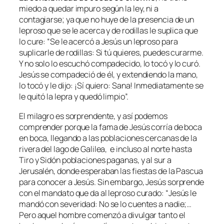
miedo a quedar impuro según la ley, ni a
contagiarse; ya que no huye de la presencia de un
leproso que se le acerca y de rodillas le suplica que
lo cure: “S
e le acercó a Jesús un leproso para
suplicarle de rodillas: Si tú quieres, puedes curarme.
Y no solo lo escuchó compadecido, lo tocó y lo curó.
Jesús se compadeció de él, y extendiendo la mano,
lo tocó y le dijo: ¡Sí quiero: Sana! Inmediatamente se
le quitó la lepra y quedó limpio
”.
El milagro es sorprendente, y así podemos
comprender porque la fama de Jesús corría de boca
en boca, llegando a las poblaciones cercanas de la
rivera del lago de Galilea, e incluso al norte hasta
Tiro y Sidón poblaciones paganas, y al sur a
Jerusalén, donde esperaban las fiestas de la Pascua
para conocer a Jesús. Sin embargo, Jesús sorprende
con el mandato que da al leproso curado: “
Jesús le
mandó con severidad: No se lo cuentes a nadie;…
Pero aquel hombre comenzó a divulgar tanto el