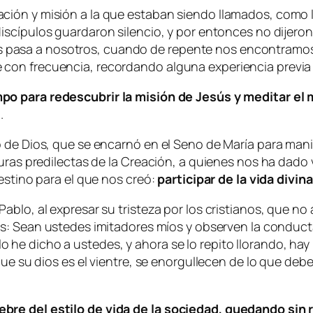
ión y misión a la que estaban siendo llamados, como l
scípulos guardaron silencio, y por entonces no dijeron 
pasa a nosotros, cuando de repente nos encontramos 
on frecuencia, recordando alguna experiencia previa y 
mpo para redescubrir la misión de Jesús y meditar el
.
 de Dios, que se encarnó en el Seno de María para manif
turas predilectas de la Creación, a quienes nos ha dad
estino para el que nos creó:
participar de la vida divin
blo, al expresar su tristeza por los cristianos, que no 
: Sean ustedes imitadores míos y observen la conducta
he dicho a ustedes, y ahora se lo repito llorando, h
que su dios es el vientre, se enorgullecen de lo que deb
re del estilo de vida de la sociedad, quedando sin r