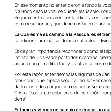
En ese momento no entendieron a fondo la vocac
“
Cuando cesó la voz, se quedó Jesús solo. Los di
Seguramente quedaron confundidos, como nos 
cómo reaccionar, y qué debemos hacer; aunque c
La Cuaresma es camino a la Pascua
,
es el tie
condición humana, sin dejar la naturaleza divina
Es de gran importancia reconocerlo como el Hijo
infinito de Dios Padre por todos nosotros, crea
amarlo con plena libertad, y así alcancemos el d
Por esta razón entendemos las lágrimas de San Pa
renuncias, que implica seguir a Jesús: “
Hermanos
dado a ustedes porque como muchas veces se lo 
Cristo. Esos tales acabarán en la perdición, por
tierra
”.
Estamos viviendo un cambio de época, un quieb