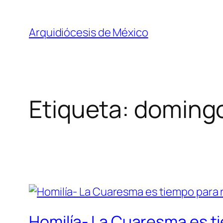
Saltar
al
Arquidiócesis de México
contenido
Etiqueta:
domingo
Homilía- La Cuaresma es t