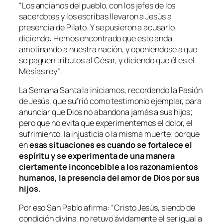
“Los ancianos del pueblo, con los jefes de los
sacerdotes y los escribas llevaron a Jesús a
presencia de Pilato. Y se pusieron a acusarlo
diciendo: Hemos encontrado que este anda
amotinando a nuestra nación, y oponiéndose a que
se paguen tributos al César, y diciendo que él es el
Mesías rey”
.
La Semana Santa la iniciamos, recordando la Pasión
de Jesús, que sufrió como testimonio ejemplar, para
anunciar que Dios no abandona jamás a sus hijos;
pero que no evita que experimentemos el dolor, el
sufrimiento, la injusticia o la misma muerte; porque
en
esas situaciones es cuando se fortalece el
espíritu y se experimenta de una manera
ciertamente inconcebible a los razonamientos
humanos, la presencia del amor de Dios por sus
hijos.
Por eso San Pablo afirma:
“Cristo Jesús, siendo de
condición divina, no retuvo ávidamente el ser igual a