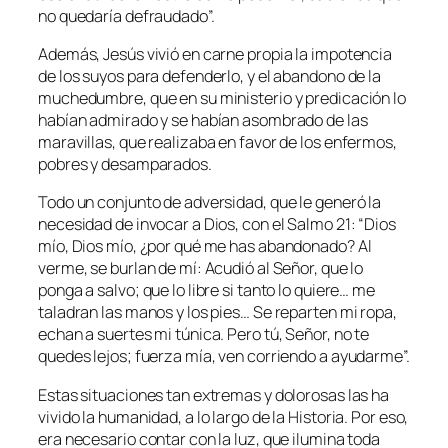
no quedaría defraudado”.
Además, Jesús vivió en carne propia la impotencia
de los suyos para defenderlo, y el abandono de la
muchedumbre, que en su ministerio y predicación lo
habían admirado y se habían asombrado de las
maravillas, que realizaba en favor de los enfermos,
pobres y desamparados.
Todo un conjunto de adversidad, que le generó la
necesidad de invocar a Dios, con el Salmo 21:
“Dios
mío, Dios mío, ¿por qué me has abandonado? Al
verme, se burlan de mí: Acudió al Señor, que lo
ponga a salvo; que lo libre si tanto lo quiere… me
taladran las manos y los pies… Se reparten mi ropa,
echan a suertes mi túnica. Pero tú, Señor, no te
quedes lejos; fuerza mía, ven corriendo a ayudarme”.
Estas situaciones tan extremas y dolorosas las ha
vivido la humanidad, a lo largo de la Historia. Por eso,
era necesario contar con la luz, que ilumina toda