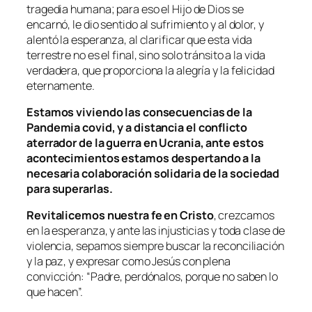
tragedia humana; para eso el Hijo de Dios se
encarnó, le dio sentido al sufrimiento y al dolor, y
alentó la esperanza, al clarificar que esta vida
terrestre no es el final, sino solo tránsito a la vida
verdadera, que proporciona la alegría y la felicidad
eternamente.
Estamos viviendo las consecuencias de la
Pandemia covid, y a distancia el conflicto
aterrador de la guerra en Ucrania, ante estos
acontecimientos estamos despertando a la
necesaria colaboración solidaria de la sociedad
para superarlas.
Revitalicemos nuestra fe en Cristo
, crezcamos
en la esperanza, y ante las injusticias y toda clase de
violencia, sepamos siempre buscar la reconciliación
y la paz, y expresar como Jesús con plena
convicción: “Padre, perdónalos, porque no saben lo
que hacen”.