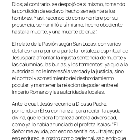
Dios; al contrario, se despojó de si mismo, tomando
la condición de esclavo, hecho semejante a los
hombres. Y así, reconocido como hombre por su
presencia, se humilló a sí mismo, hecho obediente
hasta la muerte, y una muerte de cruz”.
El relato de la Pasión según San Lucas, con varios
detalles narra por una parte la fortaleza espiritual de
Jesús para afrontar la injusta sentencia de muerte y
las calumnias, las burlas, y los tormentos; ya que a la
autoridad, no le interesó la verdad y la justicia, sino
el control y sometimiento del desbordamiento
popular, y mantener la relación de poder entre el
Imperio Romano y las autoridades locales.
Ante lo cual, Jesús recurrió a Dios su Padre,
poniendo en Él su confianza, para recibir la ayuda
divina, que le diera fortaleza ante la adversidad,
como ya lo había anunciado el profeta Isaías:
“El
Señor me ayuda, por eso no sentía los ultrajes; por
eso endurecí el rostro como pedernal, sabiendo que