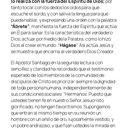
lo realiza con la fuerza del Espíritu de Dios;
por
tanto tocar con los dedos los oídos para que
escuche el sordo, y con saliva la lengua para que
pueda hablar, y expresando una orden con la palabra
“Ábrete”
, manifiesta la fuerza del Espíritu que actúa
en Él para sanar. Es la característica del verdadero
Dios, actuar por medio de la Palabra, como lo hizo
Dios al crear el mundo: “
Hágase
”. Así actúa Jesús y
se muestra que encarna al verdadero Dios Creador.
El Apóstol Santiago en la segunda lectura con
sencillez y claridad ha recordado que el testimonio
esperado de los miembros de la comunidad de
discípulos de Cristo es priorizar siempre la dignidad
de toda persona humana, independientemente de
sus condiciones sociales: “
Hermanos: Puesto que
ustedes tienen fe en nuestro Señor Jesucristo
glorificado, no tengan favoritismos. Supongamos
que entran al mismo tiempo en su reunión un
hombre con un anillo de oro, lujosamente vestido, y
un pobre andrajoso, y que fijan ustedes la mirada en