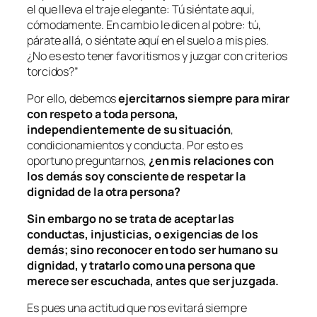
el que lleva el traje elegante: Tú siéntate aquí,
cómodamente. En cambio le dicen al pobre: tú,
párate allá, o siéntate aquí en el suelo a mis pies.
¿No es esto tener favoritismos y juzgar con criterios
torcidos?
”
Por ello, debemos
ejercitarnos siempre para mirar
con respeto a toda persona,
independientemente de su situación
,
condicionamientos y conducta. Por esto es
oportuno preguntarnos,
¿en mis relaciones con
los demás soy consciente de respetar la
dignidad de la otra persona?
Sin embargo no se trata de aceptar las
conductas, injusticias, o exigencias de los
demás; sino reconocer en todo ser humano su
dignidad, y tratarlo como una persona que
merece ser escuchada, antes que ser juzgada.
Es pues una actitud que nos evitará siempre