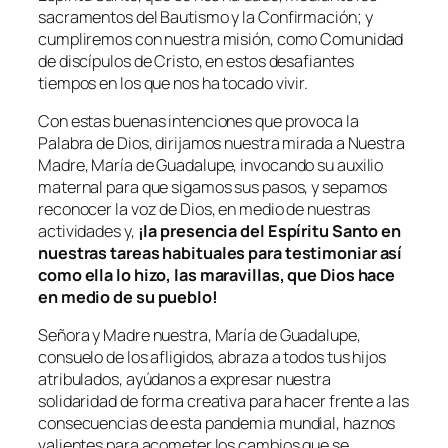
sacramentos del Bautismo y la Confirmación; y
cumpliremos con nuestra misión, como Comunidad
de discípulos de Cristo, en estos desafiantes
tiempos en los que nos ha tocado vivir.
Con estas buenas intenciones que provoca la
Palabra de Dios, dirijamos nuestra mirada a Nuestra
Madre, María de Guadalupe, invocando su auxilio
maternal para que sigamos sus pasos, y sepamos
reconocer la voz de Dios, en medio de nuestras
actividades y,
¡la presencia del Espíritu Santo en
nuestras tareas habituales para testimoniar así
como ella lo hizo, las maravillas, que Dios hace
en medio de su pueblo!
Señora y Madre nuestra, María de Guadalupe,
consuelo de los afligidos, abraza a todos tus hijos
atribulados, ayúdanos a expresar nuestra
solidaridad de forma creativa para hacer frente a las
consecuencias de esta pandemia mundial, haznos
valientes para acometer los cambios que se