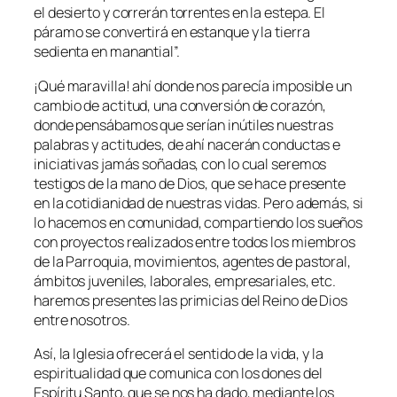
el desierto y correrán torrentes en la estepa. El
páramo se convertirá en estanque y la tierra
sedienta en manantial
”.
¡Qué maravilla! ahí donde nos parecía imposible un
cambio de actitud, una conversión de corazón,
donde pensábamos que serían inútiles nuestras
palabras y actitudes, de ahí nacerán conductas e
iniciativas jamás soñadas, con lo cual seremos
testigos de la mano de Dios, que se hace presente
en la cotidianidad de nuestras vidas. Pero además, si
lo hacemos en comunidad, compartiendo los sueños
con proyectos realizados entre todos los miembros
de la Parroquia, movimientos, agentes de pastoral,
ámbitos juveniles, laborales, empresariales, etc.
haremos presentes las primicias del Reino de Dios
entre nosotros.
Así, la Iglesia ofrecerá el sentido de la vida, y la
espiritualidad que comunica con los dones del
Espíritu Santo, que se nos ha dado, mediante los