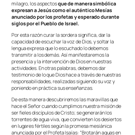
milagro, los aspectos
que de manera simbólica
expresan a Jesús como el auténtico Mesías
anunciado por los profetas y esperado durante
siglos por el Pueblo de Israel.
Por esta razón curar la sordera significa, dar la
capacidad de escuchar la voz de Dios, y soltar la
lengua expresa que lo escuchado lo debemos
transmitir a los demás. Así manifestaremos la
presencia y la intervención de Dios en nuestras
actividades. En otras palabras, debemos dar
testimonio de lo que Dios hace a través de nuestras
responsabilidades, realizadas siguiendo su voz y
poniendo en práctica sus enseñanzas.
De esta manera descubriremos las maravillas que
hace el Señor cuando cumplimos nuestra misión de
ser fieles discípulos de Cristo; se generarán los
torrentes de agua viva, que convierten los desiertos
en lugares fértiles según la promesa mesiánica
anunciada por el Profeta Isaías: ”
Brotarán aguas en