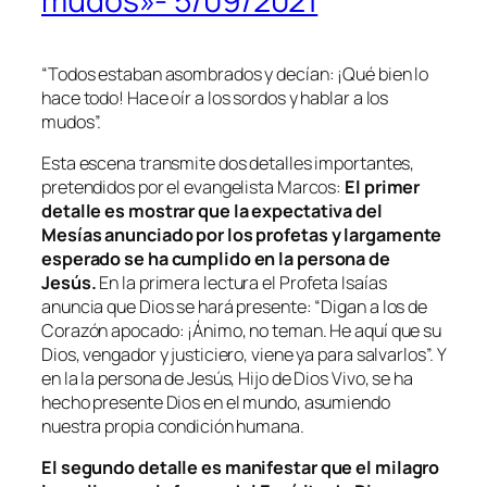
mudos»- 5/09/2021
“
Todos estaban asombrados y decían: ¡Qué bien lo
hace todo! Hace oír a los sordos y hablar a los
mudos
”.
Esta escena transmite dos detalles importantes,
pretendidos por el evangelista Marcos:
El primer
detalle es mostrar que la expectativa del
Mesías anunciado por los profetas y largamente
esperado se ha cumplido en la persona de
Jesús.
En la primera lectura el Profeta Isaías
anuncia que Dios se hará presente: “
Digan a los de
Corazón apocado: ¡Ánimo, no teman. He aquí que su
Dios, vengador y justiciero, viene ya para salvarlos
”. Y
en la la persona de Jesús, Hijo de Dios Vivo, se ha
hecho presente Dios en el mundo, asumiendo
nuestra propia condición humana.
El segundo detalle es manifestar que el milagro