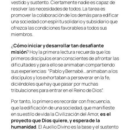
vestido y sustento. Ciertamente nadie es capaz de
resolver las necesidades de todos. La tarea es
promover la colaboración de los demás para edificar
una sociedad con espíritu solidario y subsidiario que
ofrezca las condiciones favorables a todos sus
miembros.
¿
Cómo iniciar y desarrollar tan desafiante
misión
? Hoy la primera lectura recuerda que los
primeros discípulos eran conscientes de afrontar las
dificultades y para ello se animaban compartiendo
sus experiencias: “
Pablo y Bernabé… animaban a los
discípulos y los exhortaban a perseverar en la fe,
diciéndoles que hay que pasar por muchas
tribulaciones para entrar en el Reino de Dios
”.
Por tanto, lo primero es recordar con frecuencia,
que la edificación de una sociedad, que manifieste
en su estilo de vida la Civilización del Amor,
es el
proyecto que Dios quiere, y espera de la
humanidad
. El Auxilio Divino es la base y el sustento