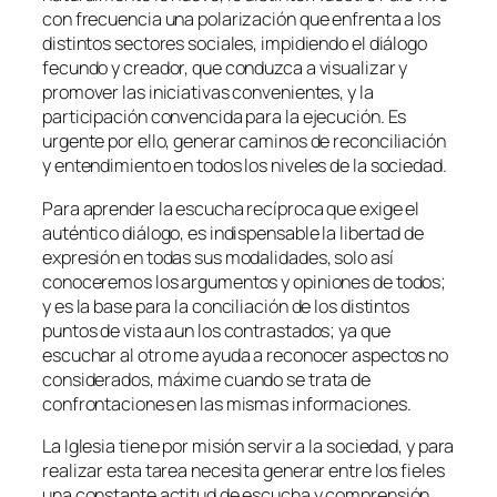
con frecuencia una polarización que enfrenta a los
distintos sectores sociales, impidiendo el diálogo
fecundo y creador, que conduzca a visualizar y
promover las iniciativas convenientes, y la
participación convencida para la ejecución. Es
urgente por ello, generar caminos de reconciliación
y entendimiento en todos los niveles de la sociedad.
Para aprender la escucha recíproca que exige el
auténtico diálogo, es indispensable la libertad de
expresión en todas sus modalidades, solo así
conoceremos los argumentos y opiniones de todos;
y es la base para la conciliación de los distintos
puntos de vista aun los contrastados; ya que
escuchar al otro me ayuda a reconocer aspectos no
considerados, máxime cuando se trata de
confrontaciones en las mismas informaciones.
La Iglesia tiene por misión servir a la sociedad, y para
realizar esta tarea necesita generar entre los fieles
una constante actitud de escucha y comprensión,