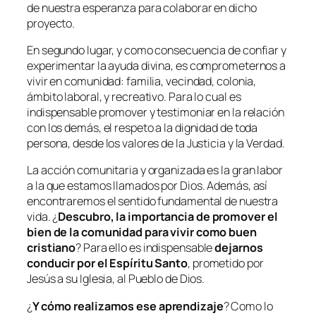
de nuestra esperanza para colaborar en dicho
proyecto.
En segundo lugar, y como consecuencia de confiar y
experimentar la ayuda divina, es comprometernos a
vivir en comunidad: familia, vecindad, colonia,
ámbito laboral, y recreativo. Para lo cual es
indispensable promover y testimoniar en la relación
con los demás, el respeto a la dignidad de toda
persona, desde los valores de la Justicia y la Verdad.
La acción comunitaria y organizada es la gran labor
a la que estamos llamados por Dios. Además, así
encontraremos el sentido fundamental de nuestra
vida. ¿
Descubro, la importancia de promover el
bien de la comunidad para vivir como buen
cristiano
? Para ello es indispensable
dejarnos
conducir por el Espíritu Santo
, prometido por
Jesús a su Iglesia, al Pueblo de Dios.
¿
Y cómo realizamos ese aprendizaje
? Como lo