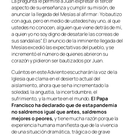
La pregunta le permite a Juan expresar el tercer
aspecto de su enseñanza y cumplir su misión, de
anunciar la llegada del Mesías al afirmar: Yo bautizo
con agua, pero en medio de ustedes hay uno, al que
ustedes no conocen, alguien que viene detrás de mí,
a quien yo no soy digno de desatarle las correas de
sus sandalias”. El anuncio de la inminente llegada del
Mesías excedió las expectativas del pueblo, y se
incrementó el número de quienes abrieron su
corazón y pidieron ser bautizados por Juan.
Cuántos en este Adviento escucharán la voz de la
Iglesia que clama en el desierto actual del
aislamiento, ahora que se ha incrementado la
soledad, la angustia, la incertidumbre, el
sufrimiento, y la muerte en el mundo.
El Papa
Francisco ha declarado que de esta pandemia
no saldremos igual que antes, saldremos
mejores o peores,
y tiene mucha razón porque la
experiencia humana manifiesta que de la vivencia
de una situación dramática, trágica o de grave