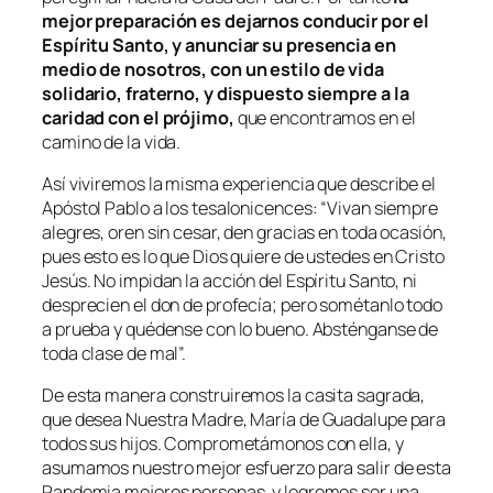
mejor preparación es dejarnos conducir por el
Espíritu Santo, y anunciar su presencia en
medio de nosotros, con un estilo de vida
solidario, fraterno, y dispuesto siempre a la
caridad con el prójimo,
que encontramos en el
camino de la vida.
Así viviremos la misma experiencia que describe el
Apóstol Pablo a los tesalonicences: “Vivan siempre
alegres, oren sin cesar, den gracias en toda ocasión,
pues esto es lo que Dios quiere de ustedes en Cristo
Jesús. No impidan la acción del Espíritu Santo, ni
desprecien el don de profecía; pero sométanlo todo
a prueba y quédense con lo bueno. Absténganse de
toda clase de mal”.
De esta manera construiremos la casita sagrada,
que desea Nuestra Madre, María de Guadalupe para
todos sus hijos. Comprometámonos con ella, y
asumamos nuestro mejor esfuerzo para salir de esta
Pandemia mejores personas, y logremos ser una