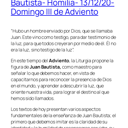
Bautista- Homilía- 13/12/20-
Domingo III de Adviento
“Hubo un hombre enviado por Dios, que se llamaba
Juan. Este vino como testigo, para dar testimonio de
la luz, para que todos creyeran por medio de él. Él no
era la luz, sino testigo de la luz”.
En este tiempo del
Adviento
, la Liturgia propone la
figura de
Juan Bautista,
como maestro para
señalar lo que debemos hacer, en vista de
capacitarnos para reconocer la presencia de Dios
en el mundo, y aprender a descubrir la luz, que
oriente nuestra vida, para lograr el destino al que
hemos sido llamados.
Los textos de hoy presentan varios aspectos
fundamentales de la enseñanza de Juan Bautista; el
primero que debemos imitar es la claridad de su