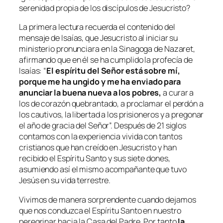
serenidad propia de los discípulos de Jesucristo?
La primera lectura recuerda el contenido del
mensaje de Isaías, que Jesucristo al iniciar su
ministerio pronunciara en la Sinagoga de Nazaret,
afirmando que en él se ha cumplido la profecía de
Isaías: “
El espíritu del Señor está sobre mí,
porque me ha ungido y me ha enviado para
anunciar la buena nueva a los pobres,
a curar a
los de corazón quebrantado, a proclamar el perdón a
los cautivos, la libertad a los prisioneros y a pregonar
el año de gracia del Señor”. Después de 21 siglos
contamos con la experiencia vivida con tantos
cristianos que han creído en Jesucristo y han
recibido el Espíritu Santo y sus siete dones,
asumiendo así el mismo acompañante que tuvo
Jesús en su vida terrestre.
Vivimos de manera sorprendente cuando dejamos
que nos conduzca el Espíritu Santo en nuestro
peregrinar hacia la Casa del Padre. Por tanto
la