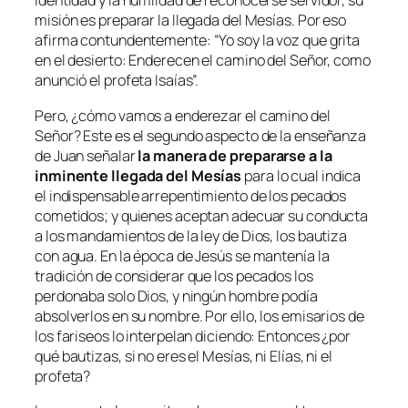
identidad y la humildad de reconocerse servidor, su
misión es preparar la llegada del Mesías. Por eso
afirma contundentemente:
“Yo soy la voz que grita
en el desierto: Enderecen el camino del Señor, como
anunció el profeta Isaías”.
Pero, ¿cómo vamos a enderezar el camino del
Señor? Este es el segundo aspecto de la enseñanza
de Juan señalar
la manera de prepararse a la
inminente llegada del Mesías
para lo cual indica
el indispensable arrepentimiento de los pecados
cometidos; y quienes aceptan adecuar su conducta
a los mandamientos de la ley de Dios, los bautiza
con agua. En la época de Jesús se mantenía la
tradición de considerar que los pecados los
perdonaba solo Dios, y ningún hombre podía
absolverlos en su nombre. Por ello, los emisarios de
los fariseos lo interpelan diciendo: Entonces ¿por
qué bautizas, si no eres el Mesías, ni Elías, ni el
profeta?