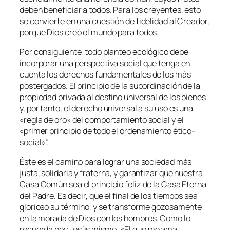
deben beneficiar a todos. Para los creyentes, esto
se convierte en una cuestión de fidelidad al Creador,
porque Dios creó el mundo para todos.
Por consiguiente, todo planteo ecológico debe
incorporar una perspectiva social que tenga en
cuenta los derechos fundamentales de los más
postergados. El principio de la subordinación de la
propiedad privada al destino universal de los bienes
y, por tanto, el derecho universal a su uso es una
«regla de oro» del comportamiento social y el
«primer principio de todo el ordenamiento ético-
social
»”.
Éste es el camino para lograr una sociedad más
justa, solidaria y fraterna, y garantizar que nuestra
Casa Común sea el principio feliz de la Casa Eterna
del Padre. Es decir, que el final de los tiempos sea
glorioso su término, y se transforme gozosamente
en la
morada de Dios con los hombres
. Como lo
recuerda hoy Jesús mismo: «
El que me ama,