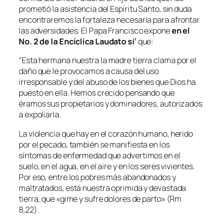
prometió la asistencia del Espíritu Santo, sin duda
encontraremos la fortaleza necesaria para afrontar
las adversidades. El Papa Francisco expone
en el
No. 2 de la Encíclica
Laudato si’
que:
“
Esta hermana nuestra la madre tierra clama por el
daño que le provocamos a causa del uso
irresponsable y del abuso de los bienes que Dios ha
puesto en ella. Hemos crecido pensando que
éramos sus propietarios y dominadores, autorizados
a expoliarla.
La violencia que hay en el corazón humano, herido
por el pecado, también se manifiesta en los
síntomas de enfermedad que advertimos en el
suelo, en el agua, en el aire y en los seres vivientes.
Por eso, entre los pobres más abandonados y
maltratados, está nuestra oprimida y devastada
tierra, que «gime y sufre dolores de parto» (Rm
8,22).