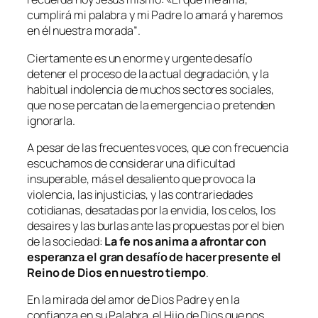
cumplirá mi palabra y mi Padre lo amará y haremos
en él nuestra morada”
.
Ciertamente es un enorme y urgente desafío
detener el proceso de la actual degradación, y la
habitual indolencia de muchos sectores sociales,
que no se percatan de la emergencia o pretenden
ignorarla.
A pesar de las frecuentes voces, que con frecuencia
escuchamos de considerar una dificultad
insuperable, más el desaliento que provoca la
violencia, las injusticias, y las contrariedades
cotidianas, desatadas por la envidia, los celos, los
desaires y las burlas ante las propuestas por el bien
de la sociedad:
La fe nos anima a afrontar con
esperanza el gran desafío de hacer presente el
Reino de Dios en nuestro tiempo
.
En la mirada del amor de Dios Padre y en la
confianza en su Palabra, el Hijo de Dios que nos