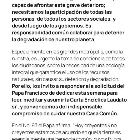
capaz de afrontar este grave deterioro;
necesitamos la participación de todas las
personas, de todos los sectores sociales, y
desde luego de los gobiernos. Es
responsabilidad común colaborar para detener
la degradación de nuestro planeta
.
Especialmente en las grandes metrópolis, como la
nuestra, es urgente la toma de conciencia de todos
los ciudadanos, sobre la necesidad de una ecología
integral que garantice el uso de los recursos
naturales, sin causar su deterioro y degradación.
Por ello, los invito a responder a la solicitud del
Papa Francisco de dedicar esta semana para
leer, meditar y asumir la Carta Encíclica
Laudato
si’
, y convencernos del indispensable
compromiso de cuidar nuestra Casa Común
.
En el No. 93 el Papa afirma: “
Hoy creyentes y no
creyentes estamos de acuerdo en que la tierra es
esencialmente una herencia común, cuyos frutos