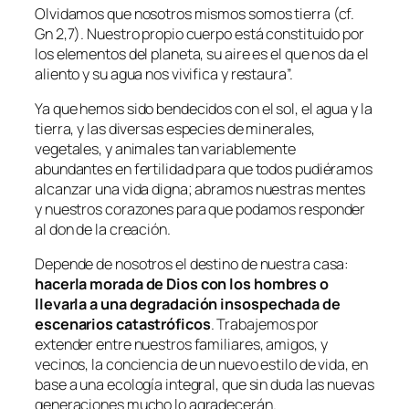
Olvidamos que nosotros mismos somos tierra (cf.
Gn 2,7). Nuestro propio cuerpo está constituido por
los elementos del planeta, su aire es el que nos da el
aliento y su agua nos vivifica y restaura
”.
Ya que hemos sido bendecidos con el sol, el agua y la
tierra, y las diversas especies de minerales,
vegetales, y animales tan variablemente
abundantes en fertilidad para que todos pudiéramos
alcanzar una vida digna; abramos nuestras mentes
y nuestros corazones para que podamos responder
al don de la creación.
Depende de nosotros el destino de nuestra casa:
hacerla morada de Dios con los hombres o
llevarla a una degradación insospechada de
escenarios catastróficos
. Trabajemos por
extender entre nuestros familiares, amigos, y
vecinos, la conciencia de un nuevo estilo de vida, en
base a una ecología integral, que sin duda las nuevas
generaciones mucho lo agradecerán.