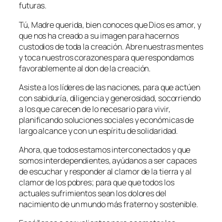
futuras.
Tú, Madre querida, bien conoces que Dios es amor, y
que nos ha creado a su imagen para hacernos
custodios de toda la creación. Abre nuestras mentes
y toca nuestros corazones para que respondamos
favorablemente al don de la creación.
Asiste a los líderes de las naciones, para que actúen
con sabiduría, diligencia y generosidad, socorriendo
a los que carecen de lo necesario para vivir,
planificando soluciones sociales y económicas de
largo alcance y con un espíritu de solidaridad.
Ahora, que todos estamos interconectados y que
somos interdependientes, ayúdanos a ser capaces
de escuchar y responder al clamor de la tierra y al
clamor de los pobres; para que que todos los
actuales sufrimientos sean los dolores del
nacimiento de un mundo más fraterno y sostenible.