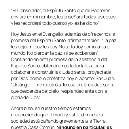
“
El Consolador, el Espíritu Santo que mi Padre les
enviará en mi nombre, les enseñará todas las cosas,
y les recordará todo cuanto yo les he dicho
”.
Hoy Jesús en el Evangelio, además de ofrecernos la
promesa del Espíritu Santo, afirma también: “
La paz
les dejo, mi paz les doy. No se la doy como la da el
mundo. No pierdan la paz, ni se acobarden
”.
Confiando en esta promesa de la asistencia del
Espíritu Santo, obtendremos la fortaleza para
colaborar a construir la ciudad santa, proyectada
por Dios, como lo profetiza hoy el apóstol San Juan:
“
Un ángel,… me mostró a Jerusalén, la ciudad santa,
que descendía del cielo, resplandeciente con la
gloria de Dios
”.
Ahora bien, en nuestro tiempo estamos
reconociendo que el modo y estilo de nuestra
sociedad está dañando gravemente a la Tierra,
nuestra Casa Común.
Ninguno en particular, es