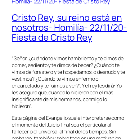
Cristo Rey, su reino está en
nosotros- Homilía- 22/11/20-
Fiesta de Cristo Rey
“Señor, ¿cuándo te vimos hambriento y te dimos de
comer, sediento y te dimos de beber? ¿Cuándo te
vimos de forastero y te hospedamos, o desnudo y te
vestimos? ¿Cuándo te vimos enfermo o
encarcelado y te fuimos a ver?’. Y el rey les dirá: Yo
les aseguro que, cuando lo hicieron con el más
insignificante de mis hermanos, conmigo lo
hicieron”.
Esta página del Evangelio suele interpretarse como
el momento del Juicio final sea el particular al
fallecer o el universal al final de los tiempos. Sin
embargo, también y sobre todo es una motivación