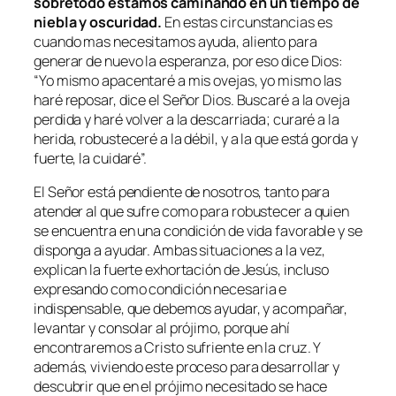
sobretodo estamos caminando en un tiempo de
niebla y oscuridad.
En estas circunstancias es
cuando mas necesitamos ayuda, aliento para
generar de nuevo la esperanza, por eso dice Dios:
“Yo mismo apacentaré a mis ovejas, yo mismo las
haré reposar, dice el Señor Dios. Buscaré a la oveja
perdida y haré volver a la descarriada; curaré a la
herida, robusteceré a la débil, y a la que está gorda y
fuerte, la cuidaré”.
El Señor está pendiente de nosotros, tanto para
atender al que sufre como para robustecer a quien
se encuentra en una condición de vida favorable y se
disponga a ayudar. Ambas situaciones a la vez,
explican la fuerte exhortación de Jesús, incluso
expresando como condición necesaria e
indispensable, que debemos ayudar, y acompañar,
levantar y consolar al prójimo, porque ahí
encontraremos a Cristo sufriente en la cruz. Y
además, viviendo este proceso para desarrollar y
descubrir que en el prójimo necesitado se hace