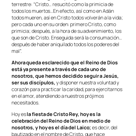
terrestre: “Cristo… resucitó como la primicia de
todos los muertos…En efecto, así como en Adán
todos mueren, así en Cristo todos volverán a la vida;
pero cada uno en su orden: primero Cristo, como
primicia; después, a la hora de su advenimiento, los
que son de Cristo. Enseguida será la consumación…
después de haber aniquilado todos los poderes del
mal”.
Ahora queda esclarecido que el Reino de Dios
está ya presente a través de cada uno de
nosotros, que hemos decidido seguir a Jesús,
ser sus discípulos,
y disponer nuestra voluntad y
corazón para practicar la caridad, para ejercitarnos
en el amor, atendiendo a nuestros prójimos
necesitados.
Hoy es
la fiesta de Cristo Rey, hoy es la
celebración del Reino de Dios en medio de
nosotros, y hoy es el día del Laico;
es decir, del
bautizado en el nombre de Cristo, que hace