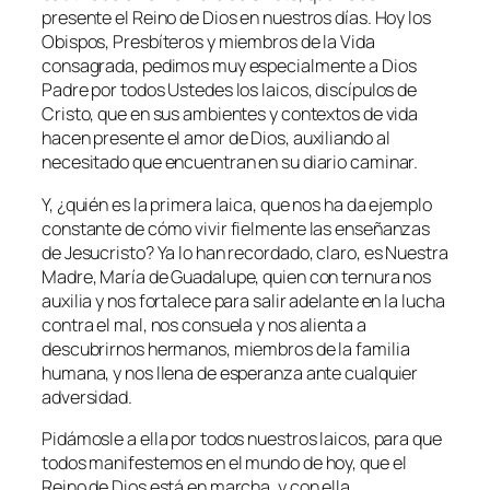
presente el Reino de Dios en nuestros días. Hoy los
Obispos, Presbíteros y miembros de la Vida
consagrada, pedimos muy especialmente a Dios
Padre por todos Ustedes los laicos, discípulos de
Cristo, que en sus ambientes y contextos de vida
hacen presente el amor de Dios, auxiliando al
necesitado que encuentran en su diario caminar.
Y, ¿quién es la primera laica, que nos ha da ejemplo
constante de cómo vivir fielmente las enseñanzas
de Jesucristo? Ya lo han recordado, claro, es Nuestra
Madre, María de Guadalupe, quien con ternura nos
auxilia y nos fortalece para salir adelante en la lucha
contra el mal, nos consuela y nos alienta a
descubrirnos hermanos, miembros de la familia
humana, y nos llena de esperanza ante cualquier
adversidad.
Pidámosle a ella por todos nuestros laicos, para que
todos manifestemos en el mundo de hoy, que el
Reino de Dios está en marcha, y con ella,