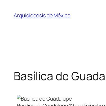
Saltar
al
Arquidiócesis de México
contenido
Basílica de Guad
Basílica de Guadalupe 12 de diciembre